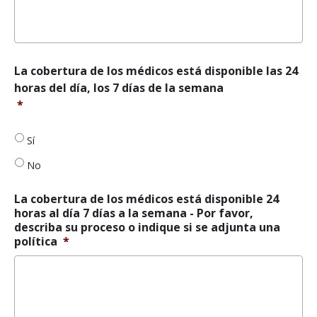
La
La cobertura de los médicos está disponible las 24
cobertura
horas del día, los 7 días de la semana
de
*
los
médicos
está
Sí
disponible
No
24
horas
al
La cobertura de los médicos está disponible 24
día
horas al día 7 días a la semana - Por favor,
7
describa su proceso o indique si se adjunta una
días
política
*
a
la
semana
*