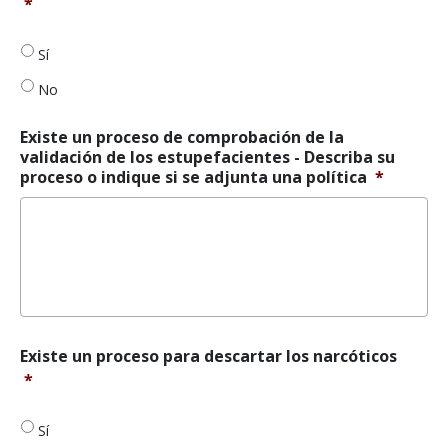
*
comprobación
de
la
Sí
validación
No
de
estupefacientes
está
Existe un proceso de comprobación de la
en
validación de los estupefacientes - Describa su
marcha
*
proceso o indique si se adjunta una política
*
Existe
Existe un proceso para descartar los narcóticos
un
*
proceso
para
Sí
descartar