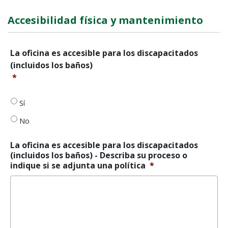
Accesibilidad física y mantenimiento
La
La oficina es accesible para los discapacitados
oficina
(incluidos los baños)
es
*
accesible
para
discapacitados
Sí
(incluidos
No
los
baños)
*
La oficina es accesible para los discapacitados
(incluidos los baños) - Describa su proceso o
indique si se adjunta una política
*