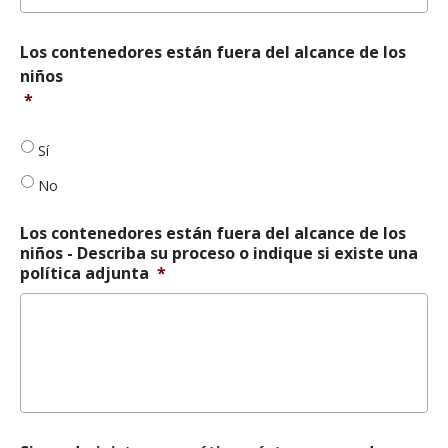
Los
Los contenedores están fuera del alcance de los
envases
niños
están
*
fuera
del
alcance
Sí
de
No
los
niños
*
Los contenedores están fuera del alcance de los
niños - Describa su proceso o indique si existe una
política adjunta
*