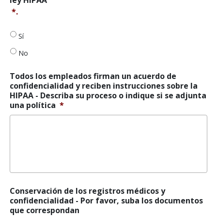
firman
*.
un
acuerdo
de
Sí
confidencialidad
y
No
reciben
instrucciones
Todos los empleados firman un acuerdo de
sobre
confidencialidad y reciben instrucciones sobre la
la
HIPAA - Describa su proceso o indique si se adjunta
HIPAA
*
una política
*
Conservación de los registros médicos y
confidencialidad - Por favor, suba los documentos
que correspondan