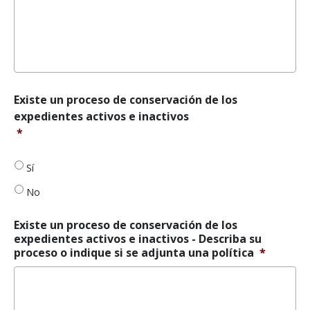
Existe
Existe un proceso de conservación de los
un
expedientes activos e inactivos
proceso
*
de
conservación
de
Sí
los
No
expedientes
activos
e
Existe un proceso de conservación de los
inactivos
*
expedientes activos e inactivos - Describa su
proceso o indique si se adjunta una política
*