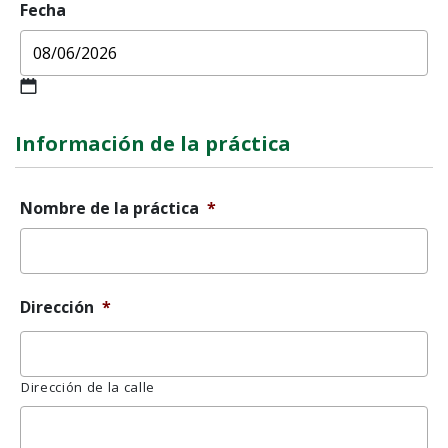
Fecha
MM
barra
Información de la práctica
oblicua
DD
barra
Nombre de la práctica
*
oblicua
AAAA
Dirección
*
Dirección de la calle