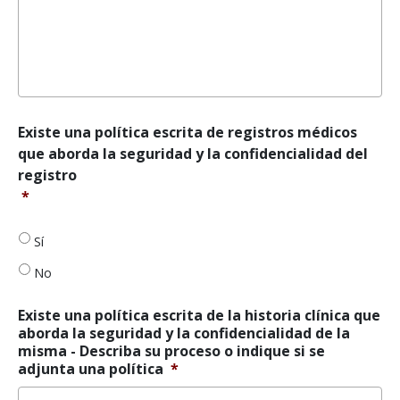
Existe
Existe una política escrita de registros médicos
una
que aborda la seguridad y la confidencialidad del
política
registro
escrita
*
de
registros
médicos
Sí
que
aborda
No
la
seguridad
Existe una política escrita de la historia clínica que
y
aborda la seguridad y la confidencialidad de la
la
misma - Describa su proceso o indique si se
confidencialidad
adjunta una política
*
del
registro
*