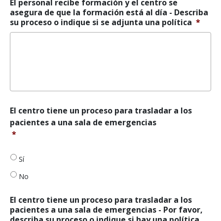
de
El personal recibe formación y el centro se
que
asegura de que la formación está al día - Describa
la
su proceso o indique si se adjunta una política
*
formación
está
al
día
*
El
El centro tiene un proceso para trasladar a los
centro
pacientes a una sala de emergencias
tiene
*
un
proceso
para
Sí
trasladar
No
a
los
pacientes
El centro tiene un proceso para trasladar a los
a
pacientes a una sala de emergencias - Por favor,
una
describa su proceso o indique si hay una política