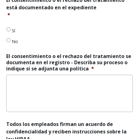
consentimiento
está documentado en el expediente
o
*
el
rechazo
del
Sí
tratamiento
No
está
documentado
en
El consentimiento o el rechazo del tratamiento se
el
documenta en el registro - Describa su proceso o
registro
*
indique si se adjunta una política
*
Todos
Todos los empleados firman un acuerdo de
los
confidencialidad y reciben instrucciones sobre la
empleados
ley HIPAA