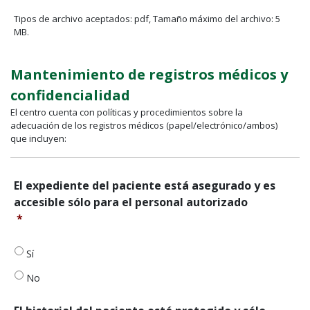
Tipos de archivo aceptados: pdf, Tamaño máximo del archivo: 5
MB.
Mantenimiento de registros médicos y
confidencialidad
El centro cuenta con políticas y procedimientos sobre la
adecuación de los registros médicos (papel/electrónico/ambos)
que incluyen:
El
El expediente del paciente está asegurado y es
registro
accesible sólo para el personal autorizado
del
*
paciente
está
asegurado
Sí
y
No
es
accesible
sólo