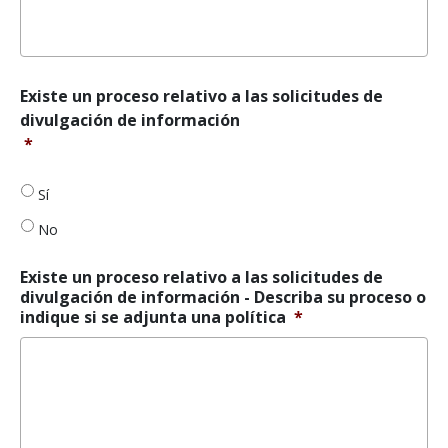
Existe
Existe un proceso relativo a las solicitudes de
un
divulgación de información
proceso
*
relativo
a
las
Sí
solicitudes
No
de
divulgación
de
Existe un proceso relativo a las solicitudes de
información
*
divulgación de información - Describa su proceso o
indique si se adjunta una política
*