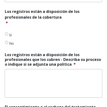
Los
Los registros están a disposición de los
registros
profesionales de la cobertura
están
*
disponibles
para
cubrir
Sí
a
No
los
profesionales
*
Los registros están a disposición de los
profesionales que los cubren - Describa su proceso
o indique si se adjunta una política
*
El
El consentimiento o el rechazo del tratamiento