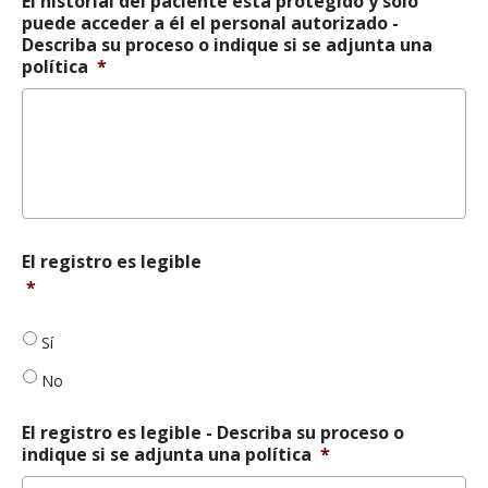
El historial del paciente está protegido y sólo
para
puede acceder a él el personal autorizado -
el
Describa su proceso o indique si se adjunta una
personal
política
*
autorizado
*
El
El registro es legible
registro
*
es
legible
*
Sí
No
El registro es legible - Describa su proceso o
indique si se adjunta una política
*