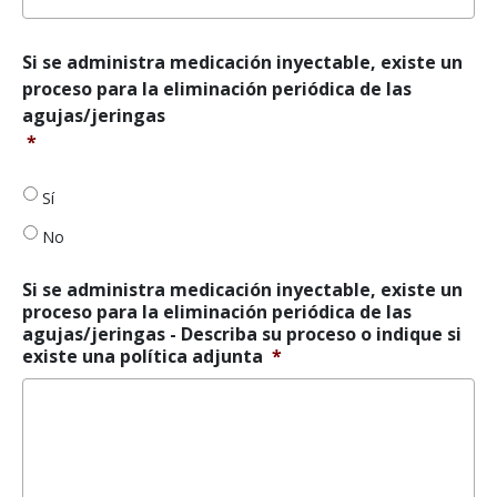
Si
Si se administra medicación inyectable, existe un
se
proceso para la eliminación periódica de las
administra
agujas/jeringas
medicación
*
inyectable,
existe
un
Sí
proceso
para
No
la
eliminación
Si se administra medicación inyectable, existe un
periódica
proceso para la eliminación periódica de las
de
agujas/jeringas - Describa su proceso o indique si
agujas
existe una política adjunta
*
y
jeringuillas
*