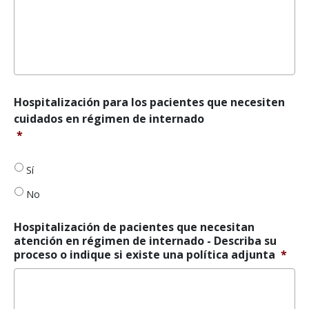
Hospitalización
Hospitalización para los pacientes que necesiten
para
cuidados en régimen de internado
pacientes
*
que
necesiten
cuidados
Sí
en
No
régimen
de
internado
*
Hospitalización de pacientes que necesitan
atención en régimen de internado - Describa su
proceso o indique si existe una política adjunta
*