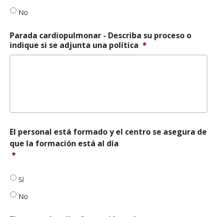
No
Parada cardiopulmonar - Describa su proceso o
indique si se adjunta una política
*
El
El personal está formado y el centro se asegura de
personal
que la formación está al día
está
*
formado
y
el
Sí
centro
No
se
asegura