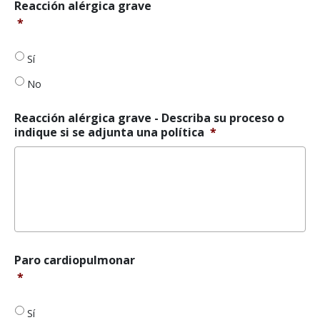
Reacción
Reacción alérgica grave
alérgica
*
grave
*
Sí
No
Reacción alérgica grave - Describa su proceso o
indique si se adjunta una política
*
Paro
Paro cardiopulmonar
cardiopulmonar
*
*
Sí