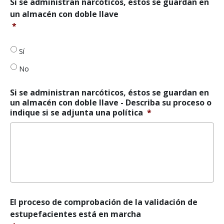
Si
Si se administran narcóticos, éstos se guardan en
se
un almacén con doble llave
administran
*
narcóticos,
éstos
se
Sí
guardan
No
en
un
almacén
Si se administran narcóticos, éstos se guardan en
con
un almacén con doble llave - Describa su proceso o
doble
indique si se adjunta una política
*
llave
*
El
El proceso de comprobación de la validación de
proceso
estupefacientes está en marcha
de