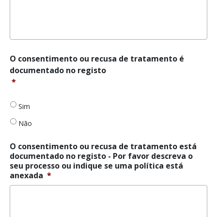
O
O consentimento ou recusa de tratamento é
consentimento
documentado no registo
ou
*
recusa
de
tratamento
Sim
é
Não
documentado
no
registo
*
O consentimento ou recusa de tratamento está
documentado no registo - Por favor descreva o
seu processo ou indique se uma política está
anexada
*