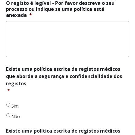
O registo é legível - Por favor descreva o seu
processo ou indique se uma política está
anexada
*
Existe
Existe uma política escrita de registos médicos
uma
que aborda a segurança e confidencialidade dos
política
registos
escrita
*
de
registos
médicos
Sim
que
aborda
Não
a
segurança
Existe uma política escrita de registos médicos
e