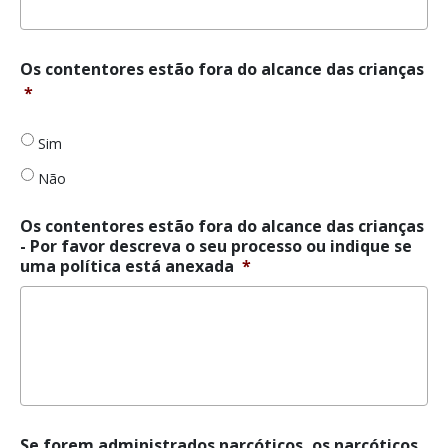
Os
Os contentores estão fora do alcance das crianças
contentores
*
estão
fora
Sim
do
alcance
Não
das
crianças
*
Os contentores estão fora do alcance das crianças
- Por favor descreva o seu processo ou indique se
uma política está anexada
*
Se
Se forem administrados narcóticos, os narcóticos