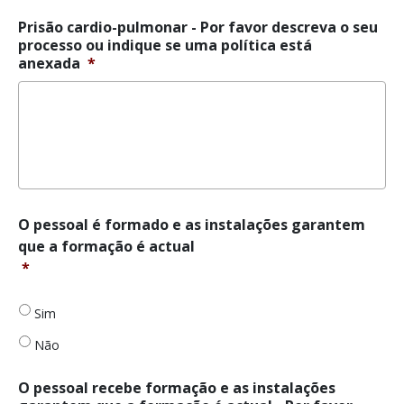
Prisão cardio-pulmonar - Por favor descreva o seu
processo ou indique se uma política está
anexada
*
O
O pessoal é formado e as instalações garantem
pessoal
que a formação é actual
é
*
formado
e
as
Sim
instalações
Não
garantem
que
a
O pessoal recebe formação e as instalações
formação