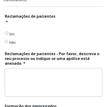
Reclamações
Reclamações de pacientes
de
*
pacientes
*
Sim
Não
Reclamações de pacientes - Por favor, descreva o
seu processo ou indique se uma apólice está
anexada
*
Formação
Formação dos empregados