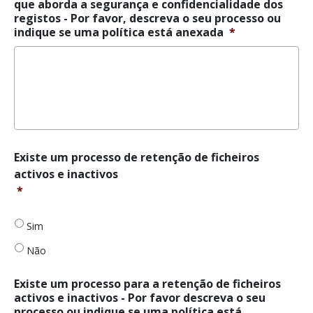
que aborda a segurança e confidencialidade dos
confidencialidade
registos - Por favor, descreva o seu processo ou
dos
indique se uma política está anexada
*
registos
*
Há
Existe um processo de retenção de ficheiros
um
activos e inactivos
processo
*
de
retenção
de
Sim
ficheiros
Não
activos
e
inactivos
*
Existe um processo para a retenção de ficheiros
activos e inactivos - Por favor descreva o seu
processo ou indique se uma política está