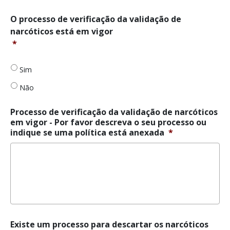
O
O processo de verificação da validação de
processo
narcóticos está em vigor
de
*
verificação
da
validação
Sim
de
Não
narcóticos
está
em
Processo de verificação da validação de narcóticos
vigor
*
em vigor - Por favor descreva o seu processo ou
indique se uma política está anexada
*
Existe
Existe um processo para descartar os narcóticos