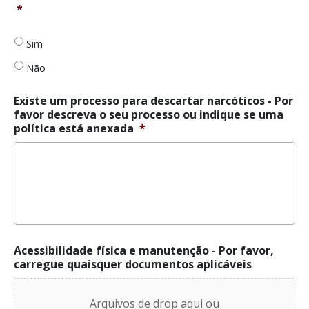
um
*
processo
para
Sim
descartar
os
Não
narcóticos
*
Existe um processo para descartar narcóticos - Por
favor descreva o seu processo ou indique se uma
política está anexada
*
Acessibilidade física e manutenção - Por favor,
carregue quaisquer documentos aplicáveis
Arquivos de drop aqui ou