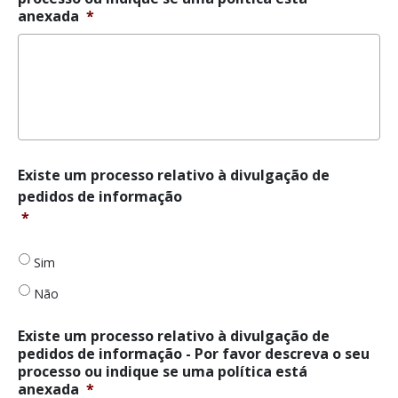
anexada
*
Há
Existe um processo relativo à divulgação de
um
pedidos de informação
processo
*
relativo
à
divulgação
Sim
de
Não
pedidos
de
informação
*
Existe um processo relativo à divulgação de
pedidos de informação - Por favor descreva o seu
processo ou indique se uma política está
anexada
*