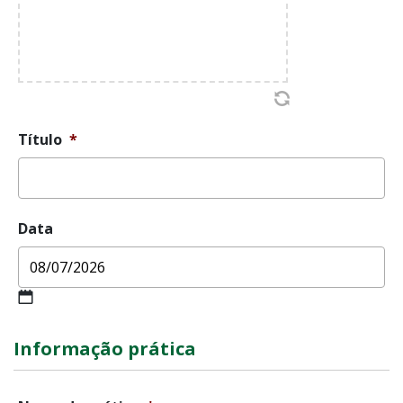
Título
*
Data
MM
slash
Informação prática
DD
slash