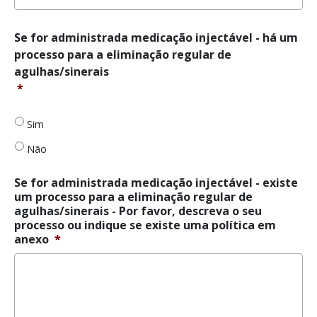
Se
Se for administrada medicação injectável - há um
for
processo para a eliminação regular de
administrada
agulhas/sinerais
medicação
*
injectável
-
há
Sim
um
processo
Não
para
a
Se for administrada medicação injectável - existe
eliminação
um processo para a eliminação regular de
regular
agulhas/sinerais - Por favor, descreva o seu
de
processo ou indique se existe uma política em
agulhas/sinerais
*
anexo
*