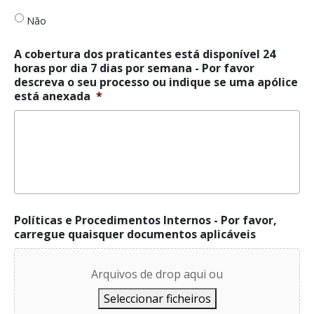
24
Não
horas
por
dia
A cobertura dos praticantes está disponível 24
7
horas por dia 7 dias por semana - Por favor
dias
descreva o seu processo ou indique se uma apólice
por
está anexada
*
semana
*
Políticas e Procedimentos Internos - Por favor,
carregue quaisquer documentos aplicáveis
Arquivos de drop aqui ou
Seleccionar ficheiros