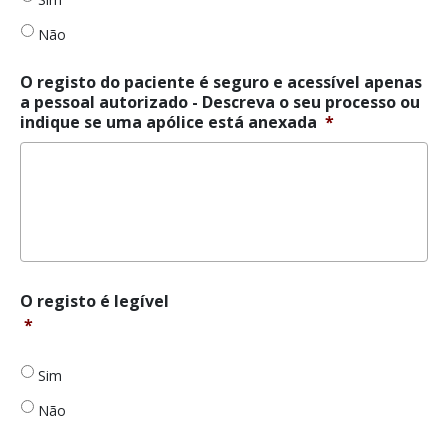
e
Não
acessível
apenas
a
O registo do paciente é seguro e acessível apenas
pessoal
a pessoal autorizado - Descreva o seu processo ou
autorizado
*
indique se uma apólice está anexada
*
O
O registo é legível
registo
*
é
legível
*
Sim
Não