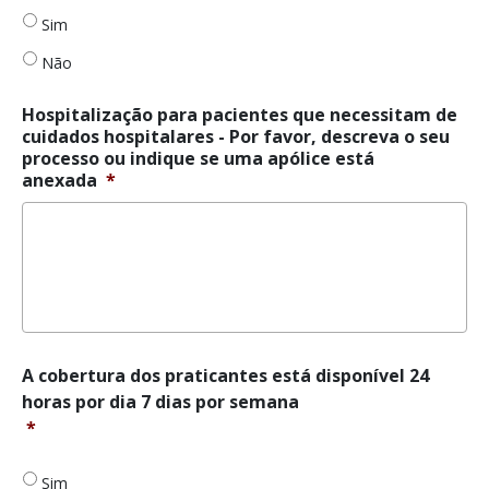
necessitam
de
Sim
cuidados
Não
hospitalares
*
Hospitalização para pacientes que necessitam de
cuidados hospitalares - Por favor, descreva o seu
processo ou indique se uma apólice está
anexada
*
A
A cobertura dos praticantes está disponível 24
cobertura
horas por dia 7 dias por semana
dos
*
praticantes
está
disponível
Sim