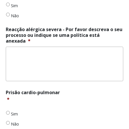
Sim
Não
Reacção alérgica severa - Por favor descreva o seu
processo ou indique se uma política está
anexada
*
Prisão
Prisão cardio-pulmonar
cardio-
*
pulmonar
*
Sim
Não