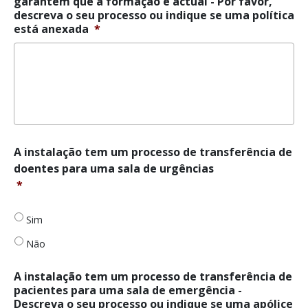
garantem que a formação é actual - Por favor,
é
descreva o seu processo ou indique se uma política
actual
*
está anexada
*
A
A instalação tem um processo de transferência de
instalação
doentes para uma sala de urgências
tem
*
um
processo
de
Sim
transferência
Não
de
pacientes
para
A instalação tem um processo de transferência de
uma
pacientes para uma sala de emergência -
sala
Descreva o seu processo ou indique se uma apólice