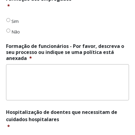
dos
*
empregados
*
Sim
Não
Formação de funcionários - Por favor, descreva o
seu processo ou indique se uma política está
anexada
*
Hospitalização
Hospitalização de doentes que necessitam de
de
cuidados hospitalares
doentes
*
que