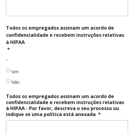
Todos
Todos os empregados assinam um acordo de
os
confidencialidade e recebem instruções relativas
empregados
à HIPAA
assinam
*
um
acordo
.
de
confidencialidade
Sim
e
recebem
Não
instruções
relativas
Todos os empregados assinam um acordo de
à
confidencialidade e recebem instruções relativas
HIPAA
*
à HIPAA - Por favor, descreva o seu processo ou
indique se uma política está anexada
*