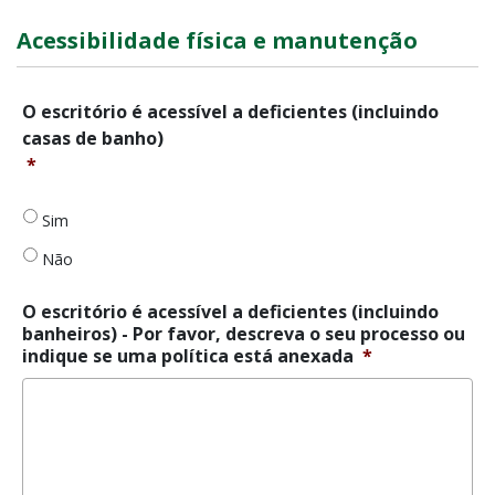
Acessibilidade física e manutenção
O
O escritório é acessível a deficientes (incluindo
escritório
casas de banho)
é
*
acessível
a
deficientes
Sim
(incluindo
Não
casas
de
banho)
*
O escritório é acessível a deficientes (incluindo
banheiros) - Por favor, descreva o seu processo ou
indique se uma política está anexada
*