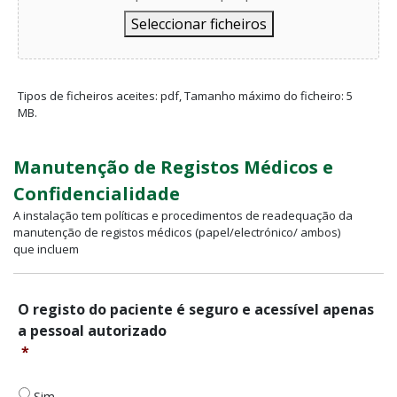
Seleccionar ficheiros
Tipos de ficheiros aceites: pdf, Tamanho máximo do ficheiro: 5
MB.
Manutenção de Registos Médicos e
Confidencialidade
A instalação tem políticas e procedimentos de readequação da
manutenção de registos médicos (papel/electrónico/ ambos)
que incluem
O
O registo do paciente é seguro e acessível apenas
registo
a pessoal autorizado
do
*
paciente
é
seguro
Sim