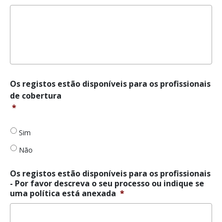
Os
Os registos estão disponíveis para os profissionais
registos
de cobertura
estão
*
disponíveis
para
os
Sim
profissionais
Não
de
cobertura
*
Os registos estão disponíveis para os profissionais
- Por favor descreva o seu processo ou indique se
uma política está anexada
*