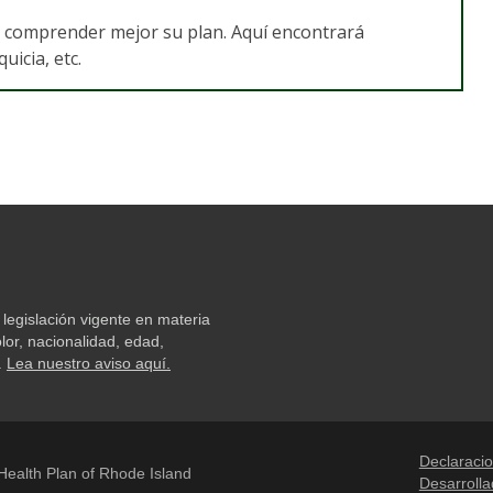
a comprender mejor su plan. Aquí encontrará
icia, etc.
legislación vigente en materia
lor, nacionalidad, edad,
.
Lea nuestro aviso aquí.
Declaracio
ealth Plan of Rhode Island
Desarroll