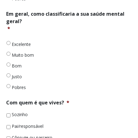
Em
Em geral, como classificaria a sua saúde mental
geral,
geral?
como
*
classificaria
a
sua
Excelente
saúde
Muito bom
mental
geral?
Bom
*
Justo
Pobres
Com quem é que vives?
*
Sozinho
Pai/responsável
Cônjuge ou parceiro