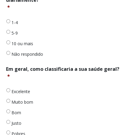
diariamente?
de
*
prescrição
toma
diariamente?
1-4
*
5-9
10 ou mais
Não respondido
Em
Em geral, como classificaria a sua saúde geral?
geral,
*
como
classificaria
Excelente
a
sua
Muito bom
saúde
geral?
Bom
*
Justo
Pobres