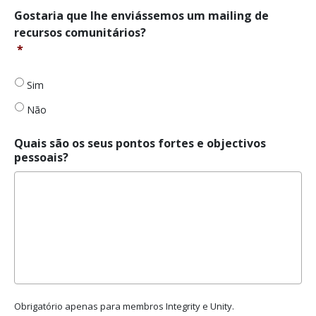
serviços
Gostaria
Gostaria que lhe enviássemos um mailing de
públicos
que
recursos comunitários?
ou
lhe
*
transportes?
enviássemos
*
um
mailing
Sim
de
Não
recursos
comunitários?
*
Quais são os seus pontos fortes e objectivos
pessoais?
Obrigatório apenas para membros Integrity e Unity.