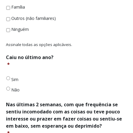
Família
Outros (não familiares)
Ninguém
Assinale todas as opções aplicáveis.
Caiu
Caiu no último ano?
no
*
último
ano?
Sim
*
Não
Nas
Nas últimas 2 semanas, com que frequência se
últimas
sentiu incomodado com as coisas ou teve pouco
2
interesse ou prazer em fazer coisas ou sentiu-se
semanas,
em baixo, sem esperança ou deprimido?
com
*