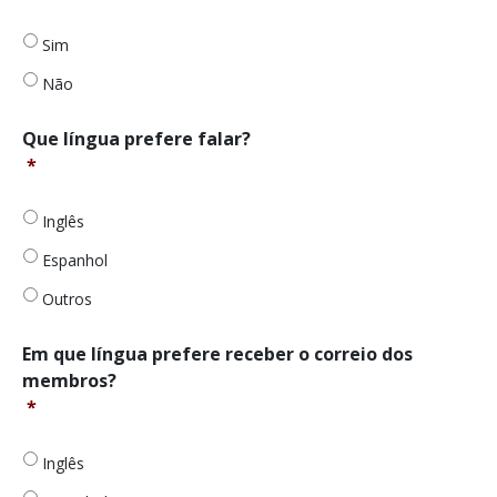
por
algum
Sim
outro
Não
seguro
de
saúde
Que
Que língua prefere falar?
ativo?
língua
*
*
prefere
falar?
Inglês
*
Espanhol
Outros
Em
Em que língua prefere receber o correio dos
que
membros?
língua
*
prefere
receber
o
Inglês
correio