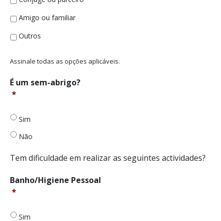
Amigo ou familiar
Outros
Assinale todas as opções aplicáveis.
É
É um sem-abrigo?
um
*
sem-
abrigo?
Sim
*
Não
Tem dificuldade em realizar as seguintes actividades?
Banho/Higiene
Banho/Higiene Pessoal
pessoal
*
*
Sim