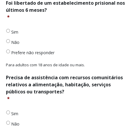
Foi
Foi libertado de um estabelecimento prisional nos
esperança
fuma
libertado
ou
últimos 6 meses?
de
de
deprimido?
todo?
*
um
*
*
estabelecimento
prisional
Sim
nos
Não
últimos
6
Prefere não responder
meses?
*
Para adultos com 18 anos de idade ou mais.
Precisa
Precisa de assistência com recursos comunitários
de
relativos a alimentação, habitação, serviços
assistência
públicos ou transportes?
com
*
recursos
comunitários
relativos
Sim
a
alimentação,
Não
habitação,