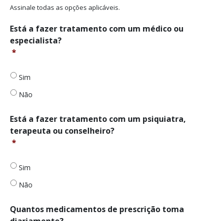
Assinale todas as opções aplicáveis.
Está
Está a fazer tratamento com um médico ou
a
especialista?
fazer
*
tratamento
com
um
Sim
médico
Não
ou
especialista?
*
Está
Está a fazer tratamento com um psiquiatra,
a
terapeuta ou conselheiro?
fazer
*
tratamento
com
um
Sim
psiquiatra,
Não
terapeuta
ou
conselheiro?
Quantos
Quantos medicamentos de prescrição toma
*
medicamentos