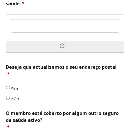
saúde
*
Gostaria
Deseja que actualizemos o seu endereço postal
que
*
actualizássemos
o
Sim
seu
endereço
Não
postal?
*
O
O membro está coberto por algum outro seguro
membro
de saúde ativo?
está
*
coberto