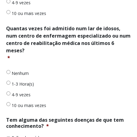
4-9 vezes
*
10 ou mais vezes
Quantas
Quantas vezes foi admitido num lar de idosos,
vezes
num centro de enfermagem especializado ou num
foi
centro de reabilitação médica nos últimos 6
admitido
meses?
num
*
lar
de
idosos,
Nenhum
num
centro
1-3 Hora(s)
de
enfermagem
4-9 vezes
especializado
10 ou mais vezes
ou
num
centro
Tem alguma das seguintes doenças de que tem
de
conhecimento?
*
reabilitação