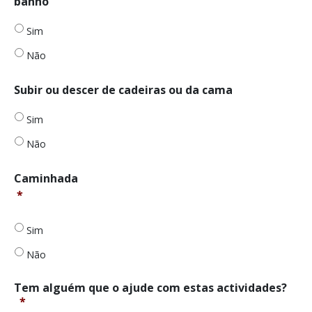
banho
de
banho
*
Sim
Não
Entrar
Subir ou descer de cadeiras ou da cama
ou
sair
Sim
de
cadeiras
Não
ou
camas
*
Caminhada
*
Caminhada
*
Sim
Não
Tem alguém que o ajude com estas actividades?
*