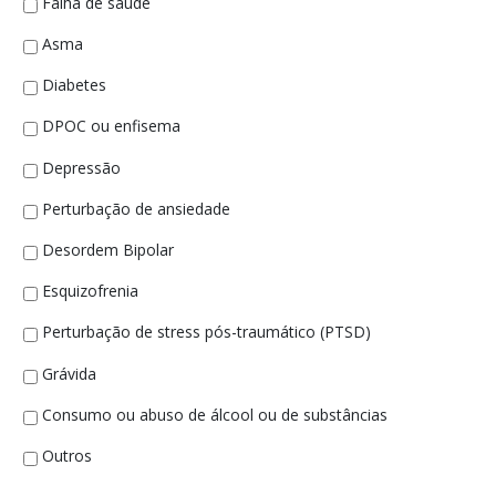
médica
Falha de saúde
nos
Asma
últimos
6
Diabetes
meses?
*
DPOC ou enfisema
Depressão
Perturbação de ansiedade
Desordem Bipolar
Esquizofrenia
Perturbação de stress pós-traumático (PTSD)
Grávida
Consumo ou abuso de álcool ou de substâncias
Outros