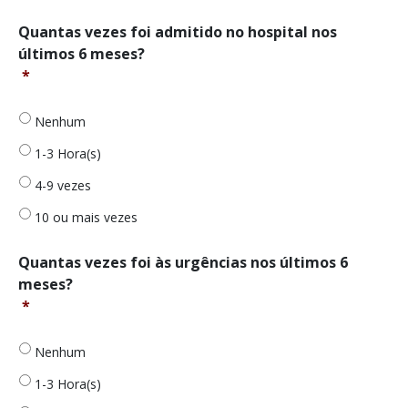
Quantas
Quantas vezes foi admitido no hospital nos
vezes
últimos 6 meses?
foi
*
admitido
no
hospital
Nenhum
nos
1-3 Hora(s)
últimos
6
4-9 vezes
meses?
*
10 ou mais vezes
Quantas
Quantas vezes foi às urgências nos últimos 6
vezes
meses?
foi
*
às
urgências
nos
Nenhum
últimos
1-3 Hora(s)
6
meses?