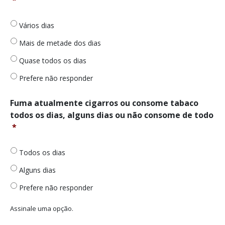
que
frequência
se
Vários dias
sentiu
incomodado
Mais de metade dos dias
com
as
Quase todos os dias
coisas
Prefere não responder
ou
teve
pouco
Fuma
Fuma atualmente cigarros ou consome tabaco
interesse
atualmente
todos os dias, alguns dias ou não consome de todo
ou
cigarros
*
prazer
ou
em
consome
fazer
tabaco
Todos os dias
coisas
todos
Alguns dias
ou
os
sentiu-
dias,
Prefere não responder
se
alguns
em
dias
Assinale uma opção.
baixo,
ou
sem
não