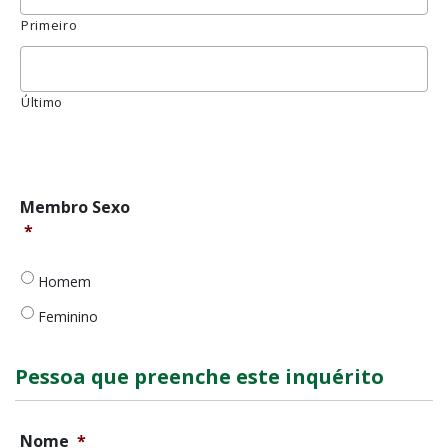
YYYY
Primeiro
Último
Mensagem
de
erro
Membro
Membro Sexo
Género
*
*
Homem
Feminino
Pessoa que preenche este inquérito
Nome
*