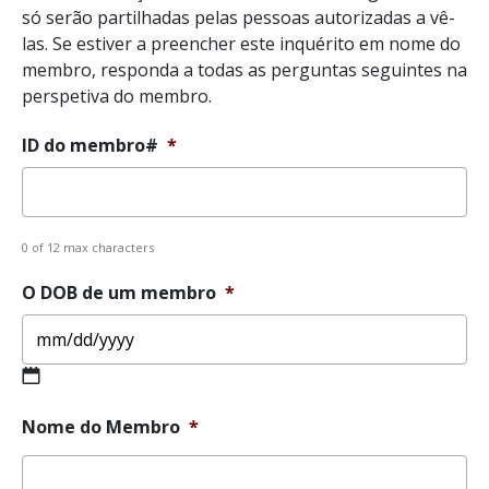
só serão partilhadas pelas pessoas autorizadas a vê-
las. Se estiver a preencher este inquérito em nome do
membro, responda a todas as perguntas seguintes na
perspetiva do membro.
ID do membro#
*
0 of 12 max characters
O DOB de um membro
*
MM
Nome do Membro
*
slash
DD
slash