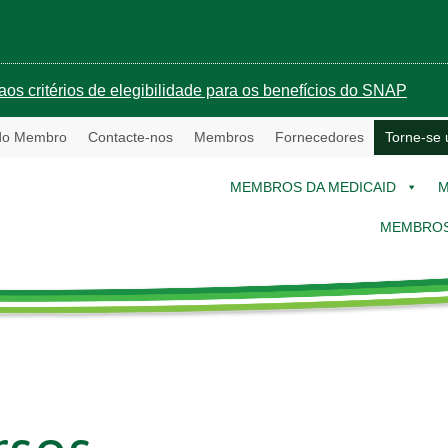
aos critérios de elegibilidade para os benefícios do SNAP
 do Membro
Contacte-nos
Membros
Fornecedores
Torne-se
MEMBROS DA MEDICAID
M
MEMBROS