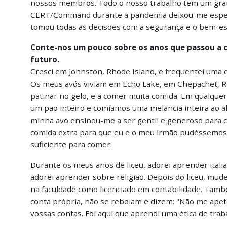
nossos membros. Todo o nosso trabalho tem um grande
CERT/Command durante a pandemia deixou-me especi
tomou todas as decisões com a segurança e o bem-es
Conte-nos um pouco sobre os anos que passou a cr
futuro.
Cresci em Johnston, Rhode Island, e frequentei uma es
Os meus avós viviam em Echo Lake, em Chepachet, Rh
patinar no gelo, e a comer muita comida. Em qualqu
um pão inteiro e comíamos uma melancia inteira ao a
minha avó ensinou-me a ser gentil e generoso para 
comida extra para que eu e o meu irmão pudéssemos 
suficiente para comer.
Durante os meus anos de liceu, adorei aprender ital
adorei aprender sobre religião. Depois do liceu, mu
na faculdade como licenciado em contabilidade. Tamb
conta própria, não se rebolam e dizem: "Não me apet
vossas contas. Foi aqui que aprendi uma ética de traba