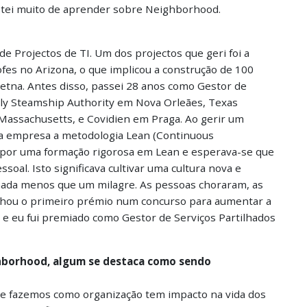
ostei muito de aprender sobre Neighborhood.
e Projectos de TI. Um dos projectos que geri foi a
es no Arizona, o que implicou a construção de 100
etna. Antes disso, passei 28 anos como Gestor de
lly Steamship Authority em Nova Orleães, Texas
Massachusetts, e Covidien em Praga. Ao gerir um
 na empresa a metodologia Lean (Continuous
 por uma formação rigorosa em Lean e esperava-se que
oal. Isto significava cultivar uma cultura nova e
oi nada menos que um milagre. As pessoas choraram, as
anhou o primeiro prémio num concurso para aumentar a
 e eu fui premiado como Gestor de Serviços Partilhados
hborhood, algum se destaca como sendo
que fazemos como organização tem impacto na vida dos