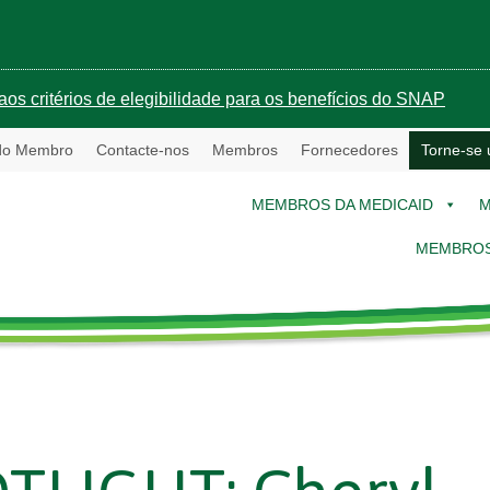
aos critérios de elegibilidade para os benefícios do SNAP
 do Membro
Contacte-nos
Membros
Fornecedores
Torne-se
MEMBROS DA MEDICAID
M
MEMBROS