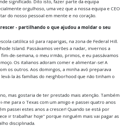
 significado. Dito isto, fazer parte da equipa
almente orgulhoso, uma vez que a nossa equipa e CEO
tar do nosso pessoal em mente e no coração.
escer - partilhando o que ajudou a moldar o seu
cola católica só para raparigas, na zona de Federal Hill.
ode Island. Passávamos verões a nadar, invernos a
er fim-de-semana, o meu irmão, primos, e eu passávamos
lmoço. Os italianos adoram comer e alimentar-se! A
com os outros. Aos domingos, a minha avó preparava
levá-la às famílias do neighborhood que não tinham o
iano, mas gostaria de ter prestado mais atenção. Também
dei-me para o Texas com um amigo e passei quatro anos
ém passei estes anos a crescer! Quando se está por
ece ir trabalhar hoje" porque ninguém mais vai pagar as
lho disciplinada.