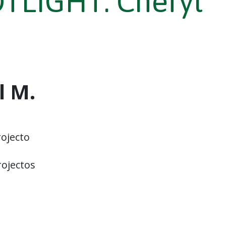
TLIGHT: Cheryl
l M.
ojecto
rojectos