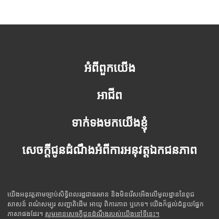
អំពីពួកយើង
អាជីព
ទាក់ទងមកយើងខ្ញុំ
សេចក្តីជូនដំណឹងអំពីការអនុវត្តឯកជនភាព
យើងអនុវត្តតាមច្បាប់សិទ្ធិពលរដ្ឋជាធរមាន និងមិនរើសអើងលើមូលដ្ឋាននៃពូជ
សាសន៍ ពណ៌សម្បុរ សញ្ជាតិដើម អាយុ ពិការភាព ឬភេទ។ យើងក៏ផ្តល់ជំនួយផ្នែក
ភាសាផងដែរ។
សូមអានសេចក្តីជូនដំណឹងរបស់យើងនៅទីនេះ។