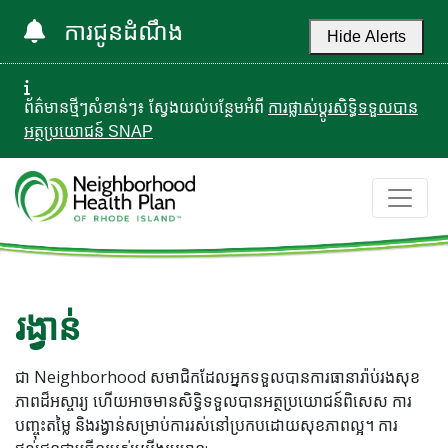
ការជូនដំណឹង
Hide Alerts
ព័ត៌មានថ្មីៗសំខាន់ៗ៖ ស្វែងយល់បន្ថែមអំពី
ការផ្លាស់ប្តូរសិទ្ធិទទួលបាន
អត្ថប្រយោជន៍ SNAP
រង្វាន់
ជា Neighborhood សមាជិកដែលអ្នកទទួលបានការធានារ៉ាប់រងសុខ
ភាពដ៏អស្ចារ្យ ហើយអាចមានសិទ្ធិទទួលបានអត្ថប្រយោជន៍ពិសេស ការ
បញ្ចុះតម្លៃ និងរង្វាន់សម្រាប់ការរស់នៅប្រកបដោយសុខភាពល្អ។ ការ