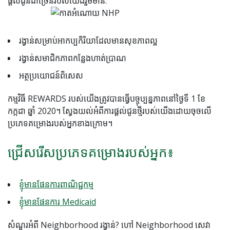
ផ្តល់ជូនជាច្រើនរបស់យើងរួមមាន:
រង្វាន់សម្រាប់អាកប្បកិរិយាដែលមានសុខភាពល្អ
រង្វាន់សមាជិកភាពកន្លែងហាត់ប្រាណ
អត្ថប្រយោជន៍ពិសេស
កម្មវិធី REWARDS របស់យើងត្រូវបានធ្វើបច្ចុប្បន្នភាពនៅថ្ងៃទី 1 ខែ
កក្កដា ឆ្នាំ 2020។ ស្វែងយល់អំពីការផ្តល់ជូនថ្មីរបស់យើងដោយចុចលើ
ប្រភេទគម្រោងរបស់អ្នកខាងក្រោម។
ជ្រើសរើសប្រភេទគម្រោងរបស់អ្នក៖
ខ្ញុំមានផែនការពាណិជ្ជកម្ម
ខ្ញុំមានផែនការ Medicaid
សំណួរអំពី Neighborhood រង្វាន់? ហៅ Neighborhood សេវា