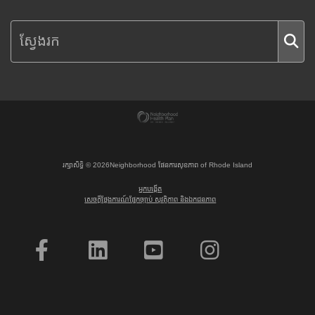
រក្សាសិទ្ធិ ©
2026
Neighborhood ផែនការសុខភាព of Rhode Island
អ្នកបង្កើត
សេចក្តីថ្លែងការណ៍ផ្នែកច្បាប់ សុវត្ថិភាព និងឯកជនភាព