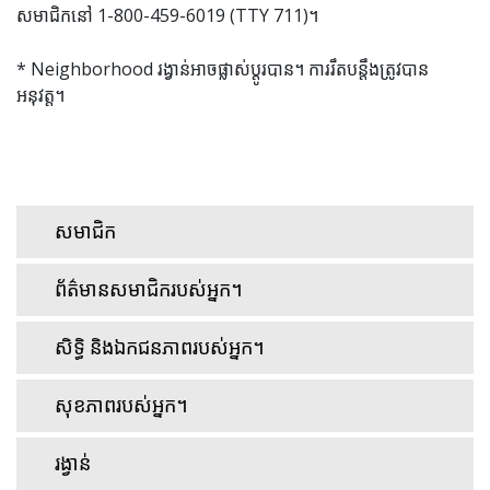
សមាជិកនៅ 1-800-459-6019 (TTY 711)។
* Neighborhood រង្វាន់អាចផ្លាស់ប្តូរបាន។ ការរឹតបន្តឹងត្រូវបាន
អនុវត្ត។
សមាជិក
ព័ត៌មានសមាជិករបស់អ្នក។
សិទ្ធិ និងឯកជនភាពរបស់អ្នក។
សុខភាពរបស់អ្នក។
រង្វាន់