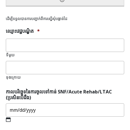
ដើម្បីទទួលបានការបញ្ជាក់ពីការស្នើសុំបង្កាន់ដៃ
ឈ្មោះវេជ្ជបណ្ឌិត
*
ទីមួយ
ចុងក្រោយ
កាលបរិច្ឆេទនៃការចូលទៅកាន់ SNF/Acute Rehab/LTAC
(ប្រសិនបើដឹង)
MM