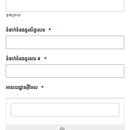
ចុងក្រោយ
ទំនាក់ទំនងទូរស័ព្ទលេខ
*
ទំនាក់ទំនងទូរសារ #
*
អាសយដ្ឋានអ៊ីមែល
*