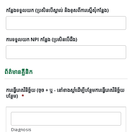
នានា
មែនទេ?
កន្លែងទទួលយក (ប្រសិនបើស្គាល់ និងខុសពីការស្នើសុំកន្លែង)
*
ការទទួលយក NPI កន្លែង (ប្រសិនបើដឹង)
ព័ត៌មានគ្លីនិក
ការធ្វើរោគវិនិច្ឆ័យ (ចុច + ឬ - នៅខាងស្តាំដើម្បីបន្ថែមការធ្វើរោគវិនិច្ឆ័យ
បន្ថែម)
*