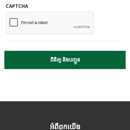
CAPTCHA
អំពីពួកយើង