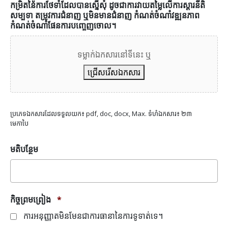
កម្រិតនៃការថែទាំដែលបានស្នើសុំ ដូចជាការវាយតម្លៃលើការស្តារនីតិ
សម្បទា តម្រូវការជំនាញ ឬមិនមានជំនាញ កំណត់ចំណាំវឌ្ឍនភាព
កំណត់ចំណាំផែនការបញ្ចេញចោល។
ទម្លាក់ឯកសារនៅទីនេះ ឬ
ជ្រើសរើសឯកសារ
ប្រភេទឯកសារដែលទទួលយក៖ pdf, doc, docx, Max. ទំហំឯកសារ៖ ២៣
មេកាបៃ
មតិបន្ថែម
កិច្ចព្រមព្រៀង
*
ការអនុញ្ញាតមិនមែនជាការធានានៃការទូទាត់ទេ។