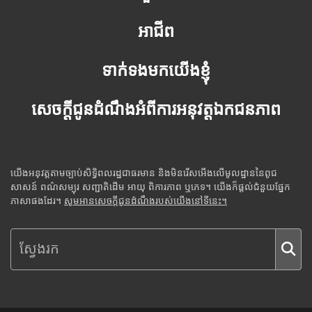
អាជីព
ទាក់ទងមកយើងខ្ញុំ
សេចក្តីជូនដំណឹងអំពីការអនុវត្តឯកជនភាព
យើងអនុវត្តតាមច្បាប់សិទ្ធិពលរដ្ឋជាធរមាន និងមិនរើសអើងលើមូលដ្ឋាននៃពូជ
សាសន៍ ពណ៌សម្បុរ សញ្ជាតិដើម អាយុ ពិការភាព ឬភេទ។ យើងក៏ផ្តល់ជំនួយផ្នែក
ភាសាផងដែរ។
សូមអានសេចក្តីជូនដំណឹងរបស់យើងនៅទីនេះ។