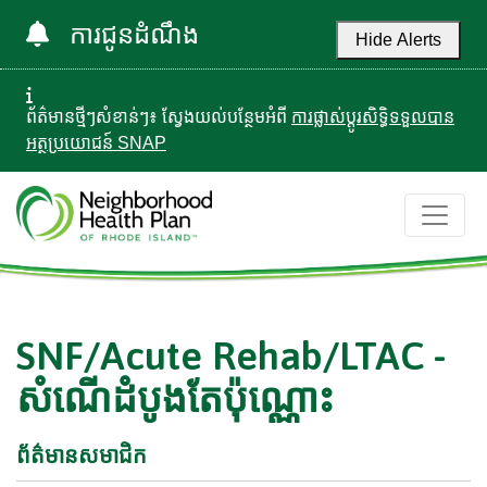
ការជូនដំណឹង
Hide Alerts
ព័ត៌មានថ្មីៗសំខាន់ៗ៖ ស្វែងយល់បន្ថែមអំពី
ការផ្លាស់ប្តូរសិទ្ធិទទួលបាន
អត្ថប្រយោជន៍ SNAP
SNF/Acute Rehab/LTAC -
សំណើដំបូងតែប៉ុណ្ណោះ
ព័ត៌មានសមាជិក