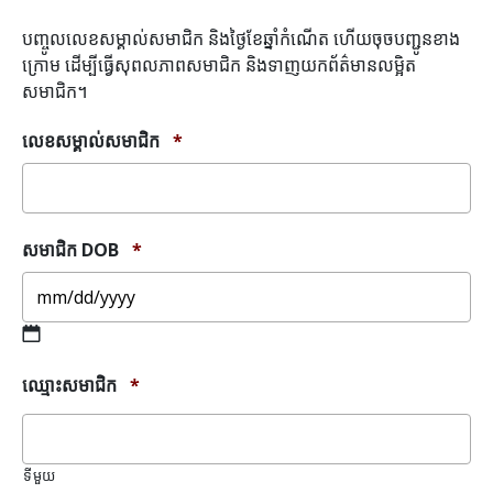
បញ្ចូលលេខសម្គាល់សមាជិក និងថ្ងៃខែឆ្នាំកំណើត ហើយចុចបញ្ជូនខាង
ក្រោម ដើម្បីធ្វើសុពលភាពសមាជិក និងទាញយកព័ត៌មានលម្អិត
សមាជិក។
លេខសម្គាល់សមាជិក
*
សមាជិក DOB
*
MM
ឈ្មោះសមាជិក
*
slash
DD
slash
YYYY
ទីមួយ