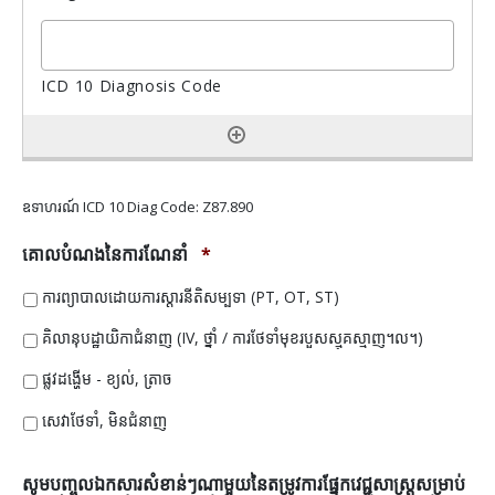
ឧទាហរណ៍ ICD 10 Diag Code: Z87.890
គោលបំណងនៃការណែនាំ
*
ការព្យាបាលដោយការស្តារនីតិសម្បទា (PT, OT, ST)
គិលានុបដ្ឋាយិកាជំនាញ (IV, ថ្នាំ / ការថែទាំមុខរបួសស្មុគស្មាញ។ល។)
ផ្លូវដង្ហើម - ខ្យល់, ត្រាច
សេវាថែទាំ, មិនជំនាញ
សូមបញ្ចូលឯកសារសំខាន់ៗណាមួយនៃតម្រូវការផ្នែកវេជ្ជសាស្រ្តសម្រាប់