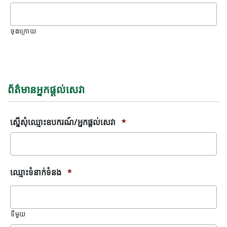
ចុងក្រោយ
វាល
កំហុស
ព័ត៌មានអ្នកផ្តល់សេវា
ស្នើសុំឈ្មោះឧបករណ៍/អ្នកផ្តល់សេវា
*
ឈ្មោះទំនាក់ទំនង
*
ទីមួយ