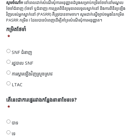
កម្រិត
សូមចំណាំ៖
នៅពេលដាក់សំណើសុំការអនុញ្ញាតដំបូងសម្រាប់កម្រិតថែទាំនៅមណ្ឌល
slash
ថែទាំ
ថែទាំជំនាញ (ថែទាំ ឬជំនាញ) ការត្រួតពិនិត្យមុនពេលចូលស្នាក់នៅ និងការពិនិត្យឡើង
DD
វិញរបស់អ្នកស្នាក់នៅ (PASRR) គឺត្រូវបានទាមទារ។ សូមដាក់ស្នើច្បាប់ចម្លងនៃកម្រិត
*
slash
PASRR កម្រិត I ដែលបានបំពេញដើម្បីគាំទ្រសំណើសុំការអនុញ្ញាត។
YYYY
កម្រិតថែទាំ
*
SNF ជំនាញ
រដ្ឋបាល SNF
ការស្តារឡើងវិញស្រួចស្រាវ
LTAC
តើ
តើនេះជាការផ្ទេររវាងកន្លែងនានាមែនទេ?
នេះ
*
ជា
ការ
បាទ
ផ្ទេរ
រវាង
ទេ
កន្លែង