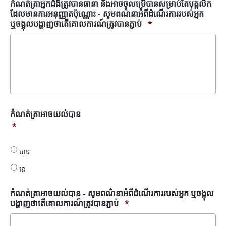
ចូល
កំណត់ត្រាអ្នកជំងឺត្រូវបានធានា និងអាចចូលប្រើបានសម្រាប់តែបុគ្គលិក
ប្រើ
ដែលមានការអនុញ្ញាតប៉ុណ្ណោះ - សូមពណ៌នាអំពីដំណើរការរបស់អ្នក
បាន
ឬចង្អុលបង្ហាញថាតើគោលការណ៍ត្រូវបានភ្ជាប់
*
សម្រាប់តែ
បុគ្គលិក
ដែល
មាន
ការ
អនុញ្ញាត
ប៉ុណ្ណោះ
*
កំណត់
កំណត់ត្រាអាចយល់បាន
ត្រា
*
អាច
យល់
បាទ
បាន
*
ទេ
កំណត់ត្រាអាចយល់បាន - សូមពណ៌នាអំពីដំណើរការរបស់អ្នក ឬចង្អុល
បង្ហាញថាតើគោលការណ៍ត្រូវបានភ្ជាប់
*