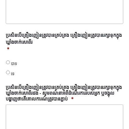
ប្រសិនបើ
ប្រសិនបើគ្រឿងញៀនត្រូវបានគ្រប់គ្រង គ្រឿងញៀនត្រូវបានរក្សាទុកក្នុង
គ្រឿងញៀន
ឃ្លាំងចាក់សោពីរ
ត្រូវ
*
បាន
គ្រប់
គ្រង
បាទ
គ្រឿងញៀន
ទេ
ត្រូវ
បាន
រក្សា
ប្រសិនបើគ្រឿងញៀនត្រូវបានគ្រប់គ្រង គ្រឿងញៀនត្រូវបានរក្សាទុកក្នុង
ទុក
ឃ្លាំងចាក់សោពីរដង - សូមពណ៌នាអំពីដំណើរការរបស់អ្នក ឬចង្អុល
ក្នុង
បង្ហាញថាតើគោលការណ៍ត្រូវបានភ្ជាប់
*
ឃ្លាំង
ចាក់សោ
ពីរ
*