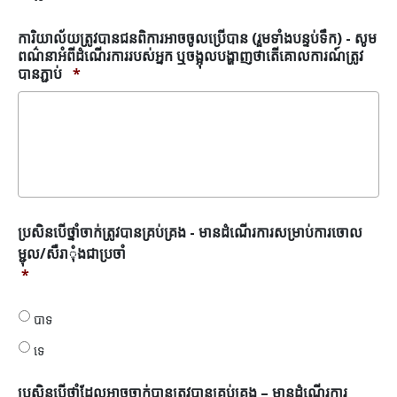
(រួម
ទាំង
ការិយាល័យត្រូវបានជនពិការអាចចូលប្រើបាន (រួមទាំងបន្ទប់ទឹក) - សូម
បន្ទប់
ពណ៌នាអំពីដំណើរការរបស់អ្នក ឬចង្អុលបង្ហាញថាតើគោលការណ៍ត្រូវ
ទឹក)
បានភ្ជាប់
*
*
ប្រសិនបើ
ប្រសិនបើថ្នាំចាក់ត្រូវបានគ្រប់គ្រង - មានដំណើរការសម្រាប់ការចោល
ថ្នាំ
ម្ជុល/សឺរាុំងជាប្រចាំ
ចាក់
*
ត្រូវ
បាន
គ្រប់
បាទ
គ្រង
ទេ
-
មាន
ដំណើរ
ប្រសិនបើថ្នាំដែលអាចចាក់បានត្រូវបានគ្រប់គ្រង – មានដំណើរការ