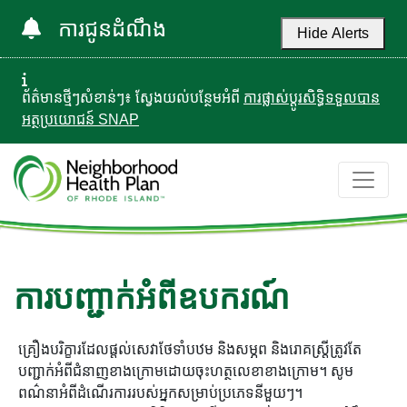
ការជូនដំណឹង
Hide Alerts
ព័ត៌មានថ្មីៗសំខាន់ៗ៖ ស្វែងយល់បន្ថែមអំពី
ការផ្លាស់ប្តូរសិទ្ធិទទួលបាន
អត្ថប្រយោជន៍ SNAP
ការបញ្ជាក់អំពីឧបករណ៍
គ្រឿងបរិក្ខារដែលផ្តល់សេវាថែទាំបឋម និងសម្ភព និងរោគស្ត្រីត្រូវតែ
បញ្ជាក់អំពីជំនាញខាងក្រោមដោយចុះហត្ថលេខាខាងក្រោម។ សូម
ពណ៌នាអំពីដំណើរការរបស់អ្នកសម្រាប់ប្រភេទនីមួយៗ។