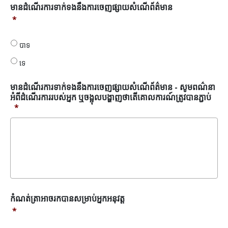
មាន
មានដំណើរការទាក់ទងនឹងការចេញផ្សាយសំណើព័ត៌មាន
ដំណើរ
*
ការ
ទាក់ទង
បាទ
នឹង
ការ
ទេ
ចេញ
ផ្សាយ
មានដំណើរការទាក់ទងនឹងការចេញផ្សាយសំណើព័ត៌មាន - សូមពណ៌នា
សំណើ
អំពីដំណើរការរបស់អ្នក ឬចង្អុលបង្ហាញថាតើគោលការណ៍ត្រូវបានភ្ជាប់
ព័ត៌មាន
*
*
កំណត់
កំណត់ត្រាអាចរកបានសម្រាប់អ្នកអនុវត្ត
ត្រា
*
អាច
រកបាន