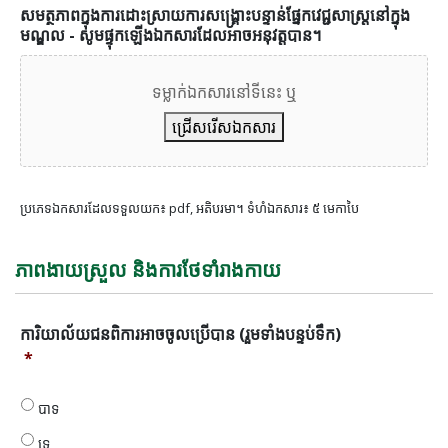
សមត្ថភាពក្នុងការដោះស្រាយការសង្គ្រោះបន្ទាន់ផ្នែកវេជ្ជសាស្រ្តនៅក្នុង
មណ្ឌល - សូមផ្ទុកឡើងឯកសារដែលអាចអនុវត្តបាន។
ទម្លាក់ឯកសារនៅទីនេះ ឬ
ជ្រើសរើសឯកសារ
ប្រភេទឯកសារដែលទទួលយក៖ pdf, អតិបរមា។ ទំហំឯកសារ៖ ៥ មេកាបៃ
ភាពងាយស្រួល និងការថែទាំរាងកាយ
ការិយាល័យជន
ការិយាល័យជនពិការអាចចូលប្រើបាន (រួមទាំងបន្ទប់ទឹក)
ពិការ
*
អាច
ចូល
បាទ
ប្រើ
បាន
ទេ