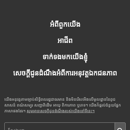
អំពីពួកយើង
អាជីព
ទាក់ទងមកយើងខ្ញុំ
សេចក្តីជូនដំណឹងអំពីការអនុវត្តឯកជនភាព
យើងអនុវត្តតាមច្បាប់សិទ្ធិពលរដ្ឋជាធរមាន និងមិនរើសអើងលើមូលដ្ឋាននៃពូជ
សាសន៍ ពណ៌សម្បុរ សញ្ជាតិដើម អាយុ ពិការភាព ឬភេទ។ យើងក៏ផ្តល់ជំនួយផ្នែក
ភាសាផងដែរ។
សូមអានសេចក្តីជូនដំណឹងរបស់យើងនៅទីនេះ។