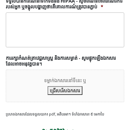
ទទួលបានការណែនាំទាក់ទងនឹង HIPAA - សូមពណ៌នាអំពីដំណើរការ
សម្ងាត់
របស់អ្នក ឬចង្អុលបង្ហាញថាតើគោលការណ៍ត្រូវបានភ្ជាប់
*
និង
ទទួល
បាន
ការ
ណែនាំ
ទាក់ទង
នឹង
HIPAA
ការរក្សាកំណត់ត្រាវេជ្ជសាស្រ្ត និងការសម្ងាត់ - សូមផ្ទុកឡើងឯកសារ
*
ដែលអាចអនុវត្តបាន។
ទម្លាក់ឯកសារនៅទីនេះ ឬ
ជ្រើសរើសឯកសារ
ប្រភេទឯកសារដែលទទួលយក៖ pdf, អតិបរមា។ ទំហំឯកសារ៖ ៥ មេកាបៃ