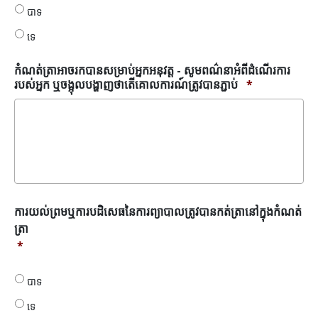
បាទ
សម្រាប់
អ្នក
ទេ
អនុវត្ត
*
កំណត់ត្រាអាចរកបានសម្រាប់អ្នកអនុវត្ត - សូមពណ៌នាអំពីដំណើរការ
របស់អ្នក ឬចង្អុលបង្ហាញថាតើគោលការណ៍ត្រូវបានភ្ជាប់
*
ការ
ការយល់ព្រមឬការបដិសេធនៃការព្យាបាលត្រូវបានកត់ត្រានៅក្នុងកំណត់
យល់
ត្រា
ព្រមឬ
*
ការ
បដិសេធ
នៃ
បាទ
ការ
ទេ
ព្យាបាល