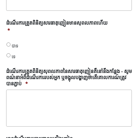
ដំណើរ
ដំណើរការ​ត្រួតពិនិត្យ​សារធាតុ​ញៀន​មាន​សុពលភាព​ហើយ
ការ​
*
ត្រួត
ពិនិត្យ​
បាទ
សារ
ធាតុ​
ទេ
ញៀន​
មាន​
ដំណើរការត្រួតពិនិត្យសុពលភាពនៃសារធាតុញៀនគឺនៅនឹងកន្លែង - សូម
សុពល
ពណ៌នាអំពីដំណើរការរបស់អ្នក ឬចង្អុលបង្ហាញថាតើគោលការណ៍ត្រូវ
ភាព​
បានភ្ជាប់
*
ហើយ
*
មាន