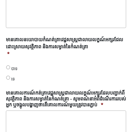
មានគោល
មានគោលនយោបាយកំណត់ត្រាវេជ្ជសាស្រ្តជាលាយលក្ខណ៍អក្សរដែល
នយោបាយ
ដោះស្រាយសុវត្ថិភាព និងការសម្ងាត់នៃកំណត់ត្រា
កំណត់
*
ត្រា
វេជ្ជ
សាស្រ្ត
បាទ
ជា
ទេ
លាយលក្ខណ៍
អក្សរ
ដែល
មានគោលការណ៍កត់ត្រាវេជ្ជសាស្រ្តជាលាយលក្ខណ៍អក្សរដែលបញ្ជាក់ពី
ដោះ
សុវត្ថិភាព និងការសម្ងាត់នៃកំណត់ត្រា - សូមពណ៌នាអំពីដំណើរការរបស់
ស្រាយ
អ្នក ឬចង្អុលបង្ហាញថាតើគោលការណ៍មួយត្រូវបានភ្ជាប់
*
សុវត្ថិភាព
និង
ការ
សម្ងាត់