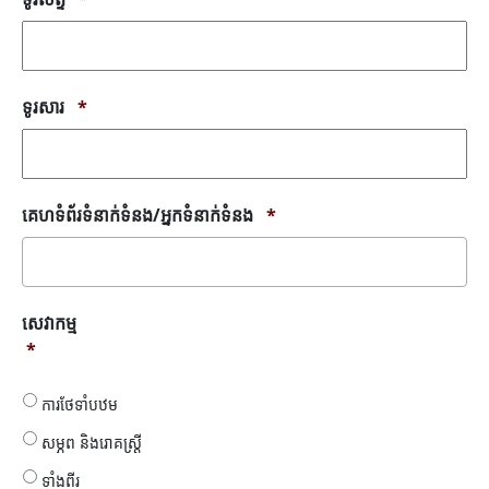
ទូរសារ
*
គេហទំព័រទំនាក់ទំនង/អ្នកទំនាក់ទំនង
*
សេវា
សេវាកម្ម
កម្ម
*
*
ការថែទាំបឋម
សម្ភព និងរោគស្ត្រី
ទាំងពីរ