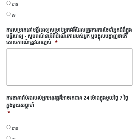
ដែល
បាទ
ត្រូវ
ទេ
ការ
ការ
ថែទាំ
ការសម្រាកនៅមន្ទីរពេទ្យសម្រាប់អ្នកជំងឺដែលត្រូវការការថែទាំអ្នកជំងឺក្នុង
អ្នក
មន្ទីរពេទ្យ - សូមពណ៌នាអំពីដំណើរការរបស់អ្នក ឬចង្អុលបង្ហាញថាតើ
ជំងឺ
គោលការណ៍ត្រូវបានភ្ជាប់
*
ក្នុង
មន្ទីរ
ពេទ្យ
*
ការ
ការធានារ៉ាប់រងរបស់អ្នកអនុវត្តគឺអាចរកបាន 24 ម៉ោងក្នុងមួយថ្ងៃ 7 ថ្ងៃ
ធានា
ក្នុងមួយសប្តាហ៍
រ៉ាប់រង
*
របស់
អ្នក
អនុវត្តគឺ
បាទ
អាច