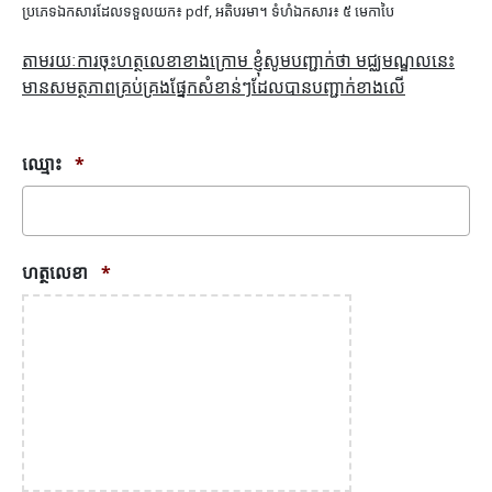
ប្រភេទឯកសារដែលទទួលយក៖ pdf, អតិបរមា។ ទំហំឯកសារ៖ ៥ មេកាបៃ
តាមរយៈការចុះហត្ថលេខាខាងក្រោម ខ្ញុំសូមបញ្ជាក់ថា មជ្ឈមណ្ឌលនេះ
មានសមត្ថភាពគ្រប់គ្រងផ្នែកសំខាន់ៗដែលបានបញ្ជាក់ខាងលើ
ឈ្មោះ
*
ហត្ថលេខា
*