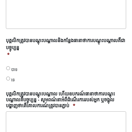
បុគ្គលិក​
បុគ្គលិក​ត្រូវ​បាន​បណ្តុះ​បណ្តាល​និង​កន្លែង​ធានា​ថា​ការ​បណ្តុះ​បណ្តាល​គឺ​ជា​
ត្រូវ​
បច្ចុប្បន្ន
បាន​
*
បណ្តុះ​
បណ្តាល​
និង​
បាទ
កន្លែង​
ទេ
ធានា​
ថា​
ការ​
បុគ្គលិកត្រូវបានបណ្តុះបណ្តាល ហើយឧបករណ៍ធានាថាការបណ្តុះ
បណ្តុះ​
បណ្តាលគឺបច្ចុប្បន្ន - សូមពណ៌នាអំពីដំណើរការរបស់អ្នក ឬចង្អុល
បណ្តាល​
បង្ហាញថាតើគោលការណ៍ត្រូវបានភ្ជាប់
*
គឺ​
ជា​
បច្ចុប្បន្ន
*