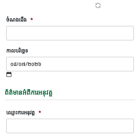
ចំណងជើង
*
កាលបរិច្ឆេទ
MM
slash
ព័ត៌មានអំពីការអនុវត្ត
DD
slash
YYYY
ឈ្មោះការអនុវត្ត
*