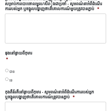
ការ
សម្រាប់ការបោះចោលម្ជុល/សឺរាុំងជាប្រចាំ - សូមពណ៌នាអំពីដំណើរ
សម្រាប់
ការរបស់អ្នក ឬចង្អុលបង្ហាញថាតើគោលការណ៍មួយត្រូវបានភ្ជាប់
*
ការចោល
ម្ជុល/
សឺរាុំង
ជា
ប្រចាំ
*
ធុង
ធុងនៅឆ្ងាយពីកុមារ
នៅ
*
ឆ្ងាយពី
កុមារ
បាទ
*
ទេ
កុងតឺន័រគឺនៅឆ្ងាយពីកុមារ - សូមពណ៌នាអំពីដំណើរការរបស់អ្នក
ឬចង្អុលបង្ហាញថាតើគោលការណ៍ត្រូវបានភ្ជាប់
*