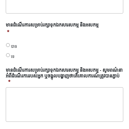
នៃ
កំណត់
ត្រា
*
មាន
មានដំណើរការសម្រាប់រក្សាទុកឯកសារសកម្ម និងអសកម្ម
ដំណើរ
*
ការ
សម្រាប់
បាទ
រក្សា
ទុក
ទេ
ឯកសារ
សកម្ម
មានដំណើរការសម្រាប់រក្សាទុកឯកសារសកម្ម និងអសកម្ម - សូមពណ៌នា
និង
អំពីដំណើរការរបស់អ្នក ឬចង្អុលបង្ហាញថាតើគោលការណ៍ត្រូវបានភ្ជាប់
អសកម្ម
*
*