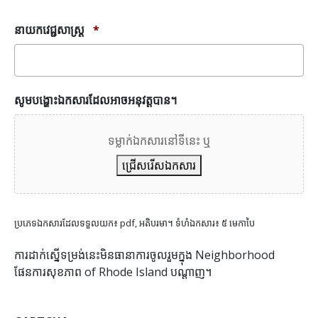
នាយកវេជ្ជសាស្ត្រ
*
សូមបង្ហោះឯកសារដែលអាចអនុវត្តបាន។
ទម្លាក់ឯកសារនៅទីនេះ ឬ
ជ្រើសរើសឯកសារ
ប្រភេទឯកសារដែលទទួលយក៖ pdf, អតិបរមា។ ទំហំឯកសារ៖ ៥ មេកាបៃ
ការដាក់ស្នើទម្រង់នេះមិនធានាការចូលរួមក្នុង Neighborhood
ផែនការសុខភាព of Rhode Island បណ្តាញ។