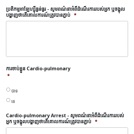
ប្រតិកម្មអាឡែហ្ស៊ីធ្ងន់ធ្ងរ - សូមពណ៌នាអំពីដំណើរការរបស់អ្នក ឬចង្អុល
បង្ហាញថាតើគោលការណ៍ត្រូវបានភ្ជាប់
*
ការ
ការចាប់ខ្លួន Cardio-pulmonary
ចាប់
*
ខ្លួន
Cardio-
បាទ
pulmonary
*
ទេ
Cardio-pulmonary Arrest - សូមពណ៌នាអំពីដំណើរការរបស់
អ្នក ឬចង្អុលបង្ហាញថាតើគោលការណ៍ត្រូវបានភ្ជាប់
*