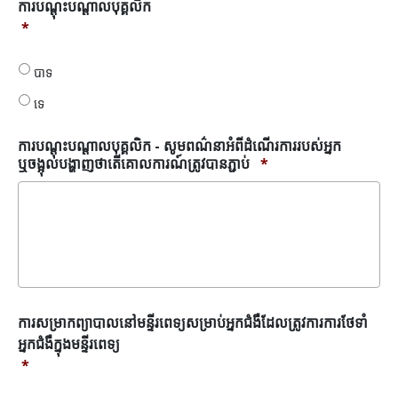
ការ
ការបណ្តុះបណ្តាលបុគ្គលិក
បណ្តុះ
*
បណ្តាល
បុគ្គលិក
បាទ
*
ទេ
ការបណ្តុះបណ្តាលបុគ្គលិក - សូមពណ៌នាអំពីដំណើរការរបស់អ្នក
ឬចង្អុលបង្ហាញថាតើគោលការណ៍ត្រូវបានភ្ជាប់
*
មន្ទីរ
ការសម្រាកព្យាបាលនៅមន្ទីរពេទ្យសម្រាប់អ្នកជំងឺដែលត្រូវការការថែទាំ
ពេទ្យ
អ្នកជំងឺក្នុងមន្ទីរពេទ្យ
សម្រាប់
*
អ្នក
ជំងឺ