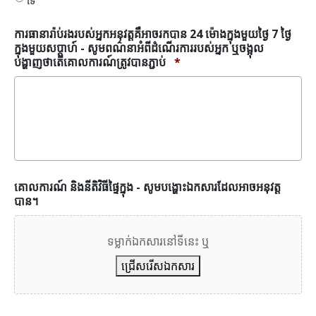
ទេ
រកបាន
24
ម៉ោង
ការធានារ៉ាប់រងរបស់អ្នកអនុវត្តគឺអាចរកបាន 24 ម៉ោងក្នុងមួយថ្ងៃ 7 ថ្ងៃ
ក្នុង
ក្នុងមួយសប្តាហ៍ - សូមពណ៌នាអំពីដំណើរការរបស់អ្នក ឬចង្អុល
មួយ
បង្ហាញថាតើគោលការណ៍ត្រូវបានភ្ជាប់
*
ថ្ងៃ
7
ថ្ងៃ
ក្នុង
មួយ
សប្តាហ៍
*
គោលការណ៍ និងនីតិវិធីផ្ទៃក្នុង - សូមបង្ហោះឯកសារដែលអាចអនុវត្ត
បាន។
ទម្លាក់ឯកសារនៅទីនេះ ឬ
ជ្រើសរើសឯកសារ