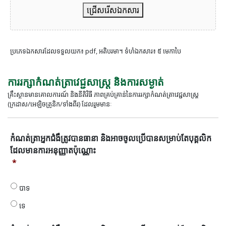
ជ្រើសរើសឯកសារ
ប្រភេទឯកសារដែលទទួលយក៖ pdf, អតិបរមា។ ទំហំឯកសារ៖ ៥ មេកាបៃ
ការរក្សាកំណត់ត្រាវេជ្ជសាស្រ្ត និងការសម្ងាត់
គ្រឹះស្ថានមានគោលការណ៍ និងនីតិវិធី ភាពគ្រប់គ្រាន់នៃការរក្សាកំណត់ត្រាវេជ្ជសាស្ត្រ
(ក្រដាស/អេឡិចត្រូនិក/ទាំងពីរ) ដែលរួមមានៈ
កំណត់
កំណត់ត្រាអ្នកជំងឺត្រូវបានធានា និងអាចចូលប្រើបានសម្រាប់តែបុគ្គលិក
ត្រា
ដែលមានការអនុញ្ញាតប៉ុណ្ណោះ
អ្នក
*
ជំងឺ
ត្រូវ
បាន
បាទ
ធានា
ទេ
និង
អាច