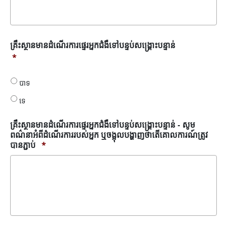
គ្រឹះស្ថាន
គ្រឹះស្ថានមានដំណើរការផ្ទេរអ្នកជំងឺទៅបន្ទប់សង្គ្រោះបន្ទាន់
មាន
*
ដំណើរ
ការ
បាទ
ផ្ទេរ
អ្នក
ទេ
ជំងឺ
ទៅ
គ្រឹះស្ថានមានដំណើរការផ្ទេរអ្នកជំងឺទៅបន្ទប់សង្គ្រោះបន្ទាន់ - សូម
បន្ទប់
ពណ៌នាអំពីដំណើរការរបស់អ្នក ឬចង្អុលបង្ហាញថាតើគោលការណ៍ត្រូវ
សង្គ្រោះ
បានភ្ជាប់
*
បន្ទាន់
*