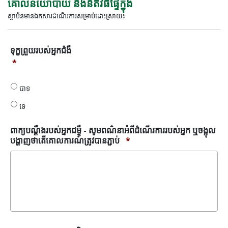
គោលនយោបាយ និងនីតិវិធីផ្ទៃក្នុង
ស្ថាប័នមានឯកសារដំណើរការសម្រាប់ដោះស្រាយ៖
ទុក្ខ
ទុក្ខព្រួយរបស់អ្នកជំងឺ
ព្រួយ
*
របស់
អ្នក
បាទ
ជំងឺ
*
ទេ
ពាក្យបណ្តឹងរបស់អ្នកជម្ងឺ - សូមពណ៌នាអំពីដំណើរការរបស់អ្នក ឬចង្អុល
បង្ហាញថាតើគោលការណ៍ត្រូវបានភ្ជាប់
*