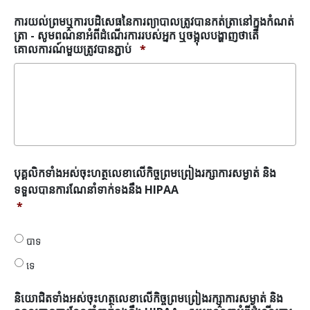
ត្រូវ
បានកត់
ការយល់ព្រមឬការបដិសេធនៃការព្យាបាលត្រូវបានកត់ត្រានៅក្នុងកំណត់
ត្រា
ត្រា - សូមពណ៌នាអំពីដំណើរការរបស់អ្នក ឬចង្អុលបង្ហាញថាតើ
នៅ
គោលការណ៍មួយត្រូវបានភ្ជាប់
*
ក្នុង
កំណត់
ត្រា
*
បុគ្គលិក
បុគ្គលិកទាំងអស់ចុះហត្ថលេខាលើកិច្ចព្រមព្រៀងរក្សាការសម្ងាត់ និង
ទាំង
ទទួលបានការណែនាំទាក់ទងនឹង HIPAA
អស់
*
ចុះ
ហត្ថ
លេខា
បាទ
លើកិច្ច
ទេ
ព្រម
ព្រៀង
រក្សា
និយោជិតទាំងអស់ចុះហត្ថលេខាលើកិច្ចព្រមព្រៀងរក្សាការសម្ងាត់ និង
ការ