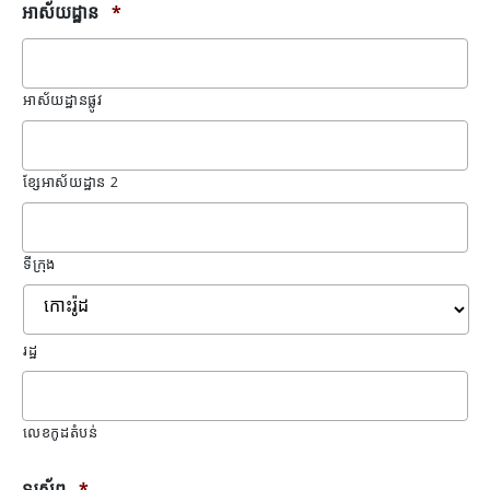
អាស័យដ្ឋាន
*
អាស័យដ្ឋានផ្លូវ
ខ្សែអាស័យដ្ឋាន 2
ទីក្រុង
រដ្ឋ
លេខ​កូដ​តំបន់
ទូរស័ព្ទ
*