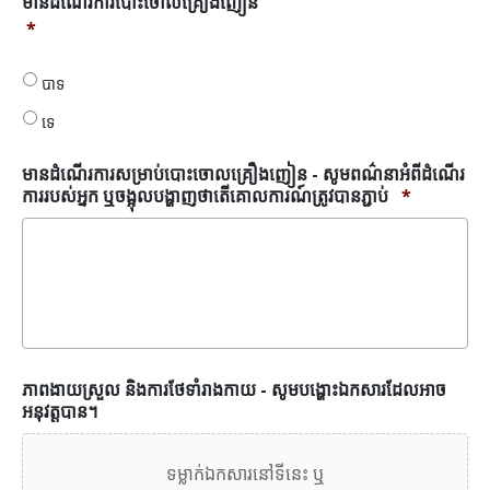
មានដំណើរការបោះចោលគ្រឿងញៀន
ដំណើរ
*
ការបោះចោល
គ្រឿងញៀន
បាទ
*
ទេ
មានដំណើរការសម្រាប់បោះចោលគ្រឿងញៀន - សូមពណ៌នាអំពីដំណើរ
ការរបស់អ្នក ឬចង្អុលបង្ហាញថាតើគោលការណ៍ត្រូវបានភ្ជាប់
*
ភាពងាយស្រួល និងការថែទាំរាងកាយ - សូមបង្ហោះឯកសារដែលអាច
អនុវត្តបាន។
ទម្លាក់ឯកសារនៅទីនេះ ឬ