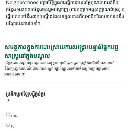
Neighborhood រក្សាសិទ្ធិក្នុងការធ្វើការវាយតម្លៃគុណភាពនៅនឹង
កន្លែង មុនពេលកន្លែងចូលរួមបណ្តាញ (ការបញ្ជាក់អត្តសញ្ញាណដំបូង) ឬ
ឆ្លើយតបទៅនឹងពាក្យបណ្តឹងដែលទទួលបានពីសមាជិកដែលទាក់ទងនឹង
បរិស្ថាននៃការថែទាំ។
សមត្ថភាពក្នុងការដោះស្រាយការសង្គ្រោះបន្ទាន់ផ្នែកវេជ្ជ
សាស្រ្តនៅក្នុងមណ្ឌល
កន្លែងមានលទ្ធភាពគ្រប់គ្រងការសង្គ្រោះបន្ទាន់ផ្នែកវេជ្ជសាស្រ្តដែលមិននឹកស្មានដល់
និងរក្សានូវឧបករណ៍ដែលមានសណ្តាប់ធ្នាប់ល្អដែលចាំបាច់សម្រាប់គ្រប់គ្រងភាព
អាសន្ន រួមមានៈ
ប្រតិ
ប្រតិកម្មអាឡែហ្ស៊ីធ្ងន់ធ្ងរ
កម្មអាឡែហ្ស៊ី
*
ធ្ងន់ធ្ងរ
*
បាទ
ទេ