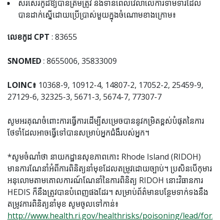
សរសេរកូដឱ្យបានត្រឹមត្រូវ និងទាន់ពេលវេលាលើការទាមទារដែល
បានដាក់ស្នើដោយប្រើប្រាស់មួយក្នុងចំណោមខាងក្រោម៖
លេខកូដ CPT
: 83655
SNOMED
: 8655006, 35833009
LOINC៖
10368-9, 10912-4, 14807-2, 17052-2, 25459-9,
27129-6, 32325-3, 5671-3, 5674-7, 77307-7
សូមអរគុណចំពោះការធ្វើការដើម្បីសម្រេចបាននូវកម្រិតខ្ពស់បំផុតនៃការ
ថែទាំដែលអាចធ្វើទៅបានសម្រាប់អ្នកជំងឺរបស់អ្នក។
*សូមចំណាំថា នាយកដ្ឋានសុខភាពកោះ Rhode Island (RIDOH)
មានការណែនាំអំពីការពិនិត្យនាំមុខដែលតម្រូវដោយច្បាប់។ ប្រសិនបើកុមារ
អនុលោមតាមគោលការណ៍ណែនាំនៃការពិនិត្យ RIDOH នោះវិធានការ
HEDIS ក៏នឹងត្រូវបានបំពេញផងដែរ។ សម្រាប់ព័ត៌មានបន្ថែមទាក់ទងនឹង
តម្រូវការពិនិត្យនាំមុខ សូមចូលទៅកាន់៖
http://www.health.ri.gov/healthrisks/poisoning/lead/for/p