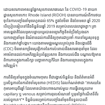
ដោយសារភាពអាសន្នផ្នែកសុខភាពសាធារណៈនៃ COVID-19 នាយក
ដ្ឋានសុខភាពកោះ Rhode Island (RIDOH) បានរាយការណ៍ពីការថយ
ចុះនៃការបញ្ចាំងនាំមុខរហូតដល់ 65% ក្នុងខែមីនា និងខែមេសា ឆ្នាំ 2020
បើប្រៀបធៀបទៅនឹងទិន្នន័យឆ្នាំ 2019 សម្រាប់ពេលវេលាដូចគ្នា។ គ្រា
អាសន្នជាតិដែលអូសបន្លាយយូរបានពន្យារកិច្ចខិតខំប្រឹងប្រែងដក
យកចេញនាំមុខ និងរំខានដល់ការពិនិត្យកុមារជាប្រចាំ ការទៅសួរសុខទុក្ខ
និងការចាក់ថ្នាំបង្ការ។ យោងតាមមជ្ឈមណ្ឌលគ្រប់គ្រង និងបង្ការជំងឺ
(CDC) មិនមានកម្រិតសុវត្ថិភាពនៃការប៉ះពាល់នឹងសារធាតុនាំមុខ ដែល
អាចរំខានដល់ការអភិវឌ្ឍន៍ប្រព័ន្ធប្រសាទ និងការយល់ដឹង បណ្តាលឱ្យមាន
ពិការភាពក្នុងការសិក្សា បញ្ហាអាកប្បកិរិយា និងការពន្យាពេលក្នុងការ
អភិវឌ្ឍន៍។
ការពិនិត្យនាំមុខក្នុងចំណោមកុមារ គឺជារង្វាស់ទិន្នន័យ និងព័ត៌មានអំពី
ប្រសិទ្ធភាពនៃការថែទាំសុខភាព (HEDIS) ដែលកំណត់ថាជា "ភាគរយនៃ
កុមារអាយុពីរឆ្នាំ ដែលមានយ៉ាងហោចណាស់មួយ ការធ្វើតេស្តឈាម
capillary ឬ venous សម្រាប់ការពុលសំណនៅ ឬមុនថ្ងៃកំណើតទីពីរ
របស់ពួកគេ។"* ទិន្នន័យសម្រាប់ការបញ្ចាំងនាំមុខគឺទទួលបានពី