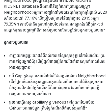
Neighborhood មូលដ្ឋានទិន្នន័យទាមទាររបស់ RIDOH's
KIDSNET database និងការពិនិត្យកំណត់ត្រាវេជ្ជសាស្រ្ត។
Neighborhood អត្រាការបញ្ចាំងនាំមុខបានធ្លាក់ចុះក្នុងឆ្នាំរង្វាស់ 2020
ហើយឈរនៅ 77.16% បើប្រៀបធៀបទៅនឹងឆ្នាំរង្វាស់ 2019 អត្រា
79.35%។ ទោះបីជាតិចតួចនៅក្នុងបរិបទនៃការរាតត្បាតនៃជំងឺកូវីដ-១៩
ការធ្លាក់ចុះនេះបង្ហាញពីឱកាសសម្រាប់ការកែលម្អដែលអ្នកអាចជួយបាន។
អ្នកអាចជួយបាន!
ទាញយកអត្ថប្រយោជន៍ពីរាល់ការទៅសួរសុខទុក្ខនៅការិយាល័យ (ឧ.
ការទៅជួបអ្នកជំងឺ) ដើម្បីផ្តល់ធាតុផ្សំនៃការថែទាំបានល្អនៅពេលដែល
អាចអនុវត្តបាន។
ប្រើ Gap ក្នុងរបាយការណ៍ថែទាំដែលផ្តល់ដោយ Neighborhood
ដើម្បីជួយកំណត់អត្តសញ្ញាណកុមារដែលមិនបានទៅពិនិត្យសុខភាព
និងកុមារជិតដល់ថ្ងៃកំណើតទីពីររបស់ពួកគេ ដែលមិនទាន់បានធ្វើ
តេស្តឈាមរកការពុលសំណ។
ផ្តល់ការធ្វើតេស្ត capillary ឬ venous នៅក្នុងការិយាល័យ
យ៉ាងហោចណាស់ម្តង ត្រឹមថ្ងៃកំណើតទីពីររបស់អ្នកជំងឺ។