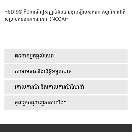
HEDIS® គឺជាពាណិជ្ជសញ្ញាដែលបានចុះបញ្ជីរបស់គណៈកម្មាធិការជាតិ
សម្រាប់ការធានាគុណភាព (NCQA)។
ធនធានអ្នកផ្តល់សេវា
ការទាមទារ និងសិទ្ធិទទួលបាន
គោលការណ៍ និងគោលការណ៍ណែនាំ
ចូលរួមបណ្តាញរបស់យើង។