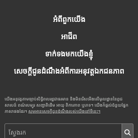
អំពីពួកយើង
អាជីព
ទាក់ទងមកយើងខ្ញុំ
សេចក្តីជូនដំណឹងអំពីការអនុវត្តឯកជនភាព
យើងអនុវត្តតាមច្បាប់សិទ្ធិពលរដ្ឋជាធរមាន និងមិនរើសអើងលើមូលដ្ឋាននៃពូជ
សាសន៍ ពណ៌សម្បុរ សញ្ជាតិដើម អាយុ ពិការភាព ឬភេទ។ យើងក៏ផ្តល់ជំនួយផ្នែក
ភាសាផងដែរ។
សូមអានសេចក្តីជូនដំណឹងរបស់យើងនៅទីនេះ។