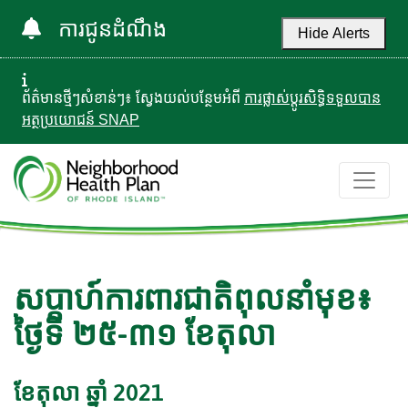
ការជូនដំណឹង
Hide Alerts
ព័ត៌មានថ្មីៗសំខាន់ៗ៖ ស្វែងយល់បន្ថែមអំពី
ការផ្លាស់ប្តូរសិទ្ធិទទួលបាន
អត្ថប្រយោជន៍ SNAP
សប្តាហ៍ការពារជាតិពុលនាំមុខ៖
ថ្ងៃទី ២៥-៣១ ខែតុលា
ខែតុលា ឆ្នាំ 2021