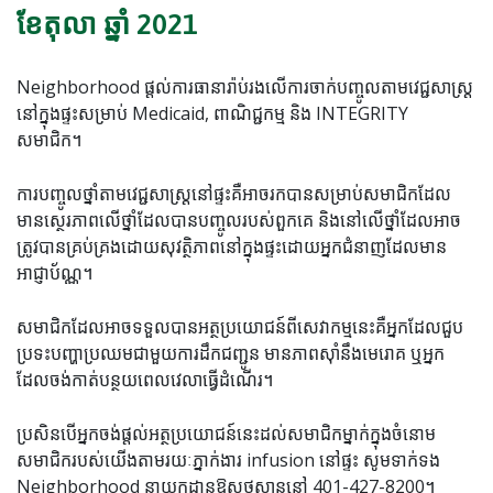
ខែតុលា ឆ្នាំ 2021
Neighborhood ផ្តល់ការធានារ៉ាប់រងលើការចាក់បញ្ចូលតាមវេជ្ជសាស្រ្ដ
នៅក្នុងផ្ទះសម្រាប់ Medicaid, ពាណិជ្ជកម្ម និង INTEGRITY
សមាជិក។
ការបញ្ចូលថ្នាំតាមវេជ្ជសាស្រ្ដនៅផ្ទះគឺអាចរកបានសម្រាប់សមាជិកដែល
មានស្ថេរភាពលើថ្នាំដែលបានបញ្ចូលរបស់ពួកគេ និងនៅលើថ្នាំដែលអាច
ត្រូវបានគ្រប់គ្រងដោយសុវត្ថិភាពនៅក្នុងផ្ទះដោយអ្នកជំនាញដែលមាន
អាជ្ញាប័ណ្ណ។
សមាជិកដែលអាចទទួលបានអត្ថប្រយោជន៍ពីសេវាកម្មនេះគឺអ្នកដែលជួប
ប្រទះបញ្ហាប្រឈមជាមួយការដឹកជញ្ជូន មានភាពស៊ាំនឹងមេរោគ ឬអ្នក
ដែលចង់កាត់បន្ថយពេលវេលាធ្វើដំណើរ។
ប្រសិនបើអ្នកចង់ផ្តល់អត្ថប្រយោជន៍នេះដល់សមាជិកម្នាក់ក្នុងចំនោម
សមាជិករបស់យើងតាមរយៈភ្នាក់ងារ infusion នៅផ្ទះ សូមទាក់ទង
Neighborhood នាយកដ្ឋានឱសថស្ថាននៅ 401-427-8200។