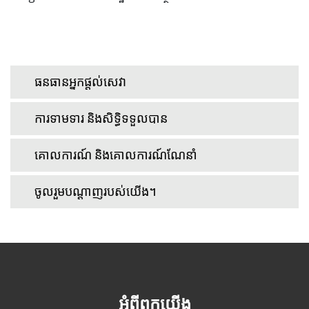
ធនធានអ្នកផ្តល់សេវា
ការទាមទារ និងសិទ្ធិទទួលបាន
គោលការណ៍ និងគោលការណ៍ណែនាំ
ចូលរួមបណ្តាញរបស់យើង។
អំពីពួកយើង