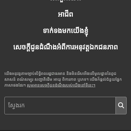
អាជីព
ទាក់ទងមកយើងខ្ញុំ
សេចក្តីជូនដំណឹងអំពីការអនុវត្តឯកជនភាព
យើងអនុវត្តតាមច្បាប់សិទ្ធិពលរដ្ឋជាធរមាន និងមិនរើសអើងលើមូលដ្ឋាននៃពូជ
សាសន៍ ពណ៌សម្បុរ សញ្ជាតិដើម អាយុ ពិការភាព ឬភេទ។ យើងក៏ផ្តល់ជំនួយផ្នែក
ភាសាផងដែរ។
សូមអានសេចក្តីជូនដំណឹងរបស់យើងនៅទីនេះ។