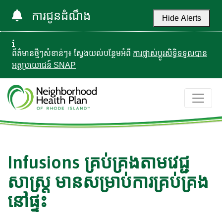
ការជូនដំណឹង
Hide Alerts
ព័ត៌មានថ្មីៗសំខាន់ៗ៖ ស្វែងយល់បន្ថែមអំពី
ការផ្លាស់ប្តូរសិទ្ធិទទួលបាន
អត្ថប្រយោជន៍ SNAP
Infusions គ្រប់គ្រងតាមវេជ្ជ
សាស្រ្ដ មានសម្រាប់ការគ្រប់គ្រង
នៅផ្ទះ