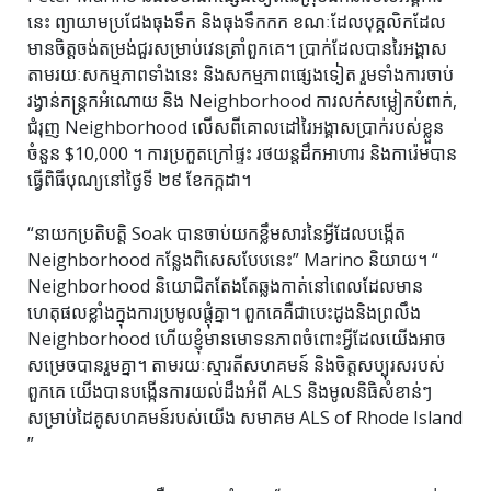
នេះ ព្យាយាមប្រជែងធុងទឹក និងធុងទឹកកក ខណៈដែលបុគ្គលិកដែល
មានចិត្តចង់តម្រង់ជួរសម្រាប់វេនត្រាំពួកគេ។ ប្រាក់ដែលបានរៃអង្គាស
តាមរយៈសកម្មភាពទាំងនេះ និងសកម្មភាពផ្សេងទៀត រួមទាំងការចាប់
រង្វាន់កន្ត្រកអំណោយ និង Neighborhood ការលក់សម្លៀកបំពាក់,
ជំរុញ Neighborhood លើសពីគោលដៅរៃអង្គាសប្រាក់របស់ខ្លួន
ចំនួន $10,000 ។ ការ​ប្រកួត​ក្រៅ​ផ្ទះ រថយន្ត​ដឹក​អាហារ និង​ការ៉េម​បាន​
ធ្វើ​ពិធី​បុណ្យ​នៅ​ថ្ងៃ​ទី ២៩ ខែ​កក្កដា។
“នាយកប្រតិបត្តិ Soak បានចាប់យកខ្លឹមសារនៃអ្វីដែលបង្កើត
Neighborhood កន្លែងពិសេសបែបនេះ” Marino និយាយ។ “
Neighborhood និយោជិតតែងតែឆ្លងកាត់នៅពេលដែលមាន
ហេតុផលខ្លាំងក្នុងការប្រមូលផ្តុំគ្នា។ ពួកគេគឺជាបេះដូងនិងព្រលឹង
Neighborhood ហើយខ្ញុំមានមោទនភាពចំពោះអ្វីដែលយើងអាច
សម្រេចបានរួមគ្នា។ តាមរយៈស្មារតីសហគមន៍ និងចិត្តសប្បុរសរបស់
ពួកគេ យើងបានបង្កើនការយល់ដឹងអំពី ALS និងមូលនិធិសំខាន់ៗ
សម្រាប់ដៃគូសហគមន៍របស់យើង សមាគម ALS of Rhode Island
”