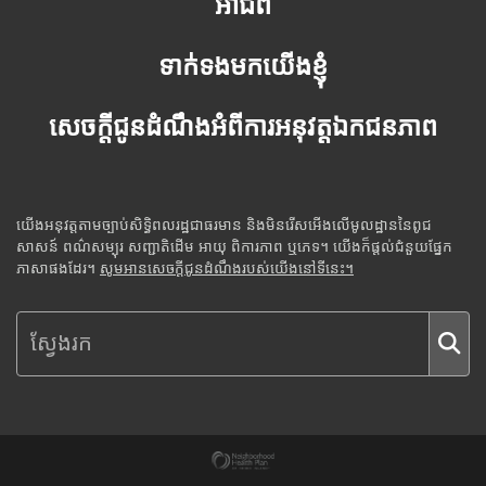
អាជីព
ទាក់ទងមកយើងខ្ញុំ
សេចក្តីជូនដំណឹងអំពីការអនុវត្តឯកជនភាព
យើងអនុវត្តតាមច្បាប់សិទ្ធិពលរដ្ឋជាធរមាន និងមិនរើសអើងលើមូលដ្ឋាននៃពូជ
សាសន៍ ពណ៌សម្បុរ សញ្ជាតិដើម អាយុ ពិការភាព ឬភេទ។ យើងក៏ផ្តល់ជំនួយផ្នែក
ភាសាផងដែរ។
សូមអានសេចក្តីជូនដំណឹងរបស់យើងនៅទីនេះ។