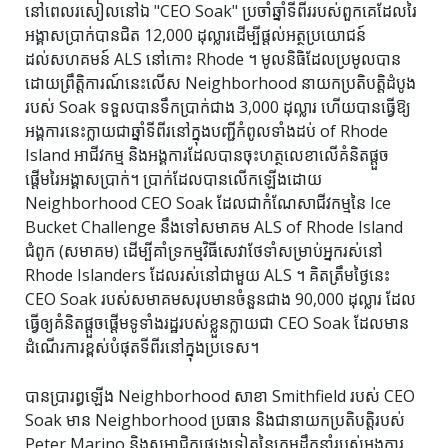
នៅពេលរសៀលនៅឯ "CEO Soak" ប្រចាំឆ្នាំទីពីររបស់ពួកគេដែលរៃ
អង្គាសប្រាក់បានជិត 12,000 ដុល្លារដើម្បីផ្តល់អត្ថប្រយោជន៍
ដល់សហគមន៍ ALS នៅកោះ Rhode ។ មូលនិធិដែលប្រមូលបាន
ដោយព្រឹត្តិការណ៍នេះលើស Neighborhood នាយកប្រតិបត្តិដំបូង
របស់ Soak ទទួលបានទឹកប្រាក់ជាង 3,000 ដុល្លារ ហើយបានធ្វើឱ្យ
អង្គការនេះក្លាយជាឆ្នាំទីពីរនៅក្នុងបញ្ជីកំពូលទាំងដប់ of Rhode
Island អាជីវកម្ម និងអង្គការដែលបានចុះហត្ថលេខាលើគំនិតផ្តួច
ផ្តើមរៃអង្គាសប្រាក់។ ប្រាក់ដែលបានលើកឡើងដោយ
Neighborhood CEO Soak ដែលជាកំណែសាជីវកម្មនៃ Ice
Bucket Challenge នឹងទៅសមាគម ALS of Rhode Island
ជំពូក (សមាគម) ដើម្បីគាំទ្រកម្មវិធីសេវាថែទាំសម្រាប់អ្នករស់នៅ
Rhode Islanders ដែលរស់នៅជាមួយ ALS ។ គិតត្រឹមថ្ងៃនេះ
CEO Soak របស់សមាគមសរុបមានចំនួនជាង 90,000 ដុល្លារ ដែល
ធ្វើឲ្យគំនិតផ្តួចផ្តើមទូទាំងរដ្ឋរបស់ខ្លួនក្លាយជា CEO Soak ដែលមាន
ដំណើរការខ្ពស់បំផុតទីពីរនៅក្នុងប្រទេស។
បានប្រារព្ធឡើង Neighborhood សាខា Smithfield របស់ CEO
Soak មាន Neighborhood ប្រធាន និងជានាយកប្រតិបត្តិរបស់
Peter Marino និងសមាជិកផ្សេងទៀតនៃក្រុមដឹកនាំរបស់អង្គការ