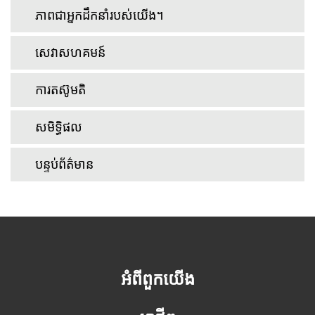
ភាពជាអ្នកដឹកនាំរបស់យើង។
សេវាសហគមន៍
ការតស៊ូមតិ
សមិទ្ធិផល
បន្ទប់ព័ត៌មាន
អំពីពួកយើង