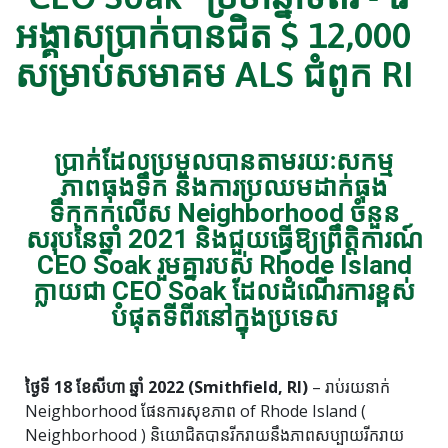
អង្គាសប្រាក់បានជិត $ 12,000
សម្រាប់សមាគម ALS ជំពូក RI
ប្រាក់ដែលប្រមូលបានតាមរយៈសកម្ម
ភាពធុងទឹក និងការប្រឈមដាក់ធុង
ទឹកកកលើស Neighborhood ចំនួន
សរុបនៃឆ្នាំ 2021 និងជួយធ្វើឱ្យព្រឹត្តិការណ៍
CEO Soak រួមគ្នារបស់ Rhode Island
ក្លាយជា CEO Soak ដែលដំណើរការខ្ពស់
បំផុតទីពីរនៅក្នុងប្រទេស
ថ្ងៃទី 18 ខែសីហា ឆ្នាំ 2022 (Smithfield, RI)
– រាប់រយនាក់
Neighborhood ផែនការសុខភាព of Rhode Island (
Neighborhood ) និយោជិតបានរីករាយនឹងភាពសប្បាយរីករាយ