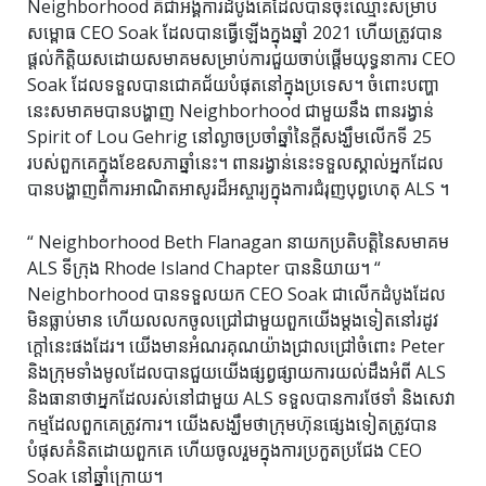
Neighborhood គឺជាអង្គការដំបូងគេដែលបានចុះឈ្មោះសម្រាប់
សម្ពោធ CEO Soak ដែលបានធ្វើឡើងក្នុងឆ្នាំ 2021 ហើយត្រូវបាន
ផ្តល់កិត្តិយសដោយសមាគមសម្រាប់ការជួយចាប់ផ្តើមយុទ្ធនាការ CEO
Soak ដែលទទួលបានជោគជ័យបំផុតនៅក្នុងប្រទេស។ ចំពោះបញ្ហា
នេះសមាគមបានបង្ហាញ Neighborhood ជាមួយនឹង
ពានរង្វាន់
Spirit of Lou Gehrig
នៅល្ងាចប្រចាំឆ្នាំនៃក្តីសង្ឃឹមលើកទី 25
របស់ពួកគេក្នុងខែឧសភាឆ្នាំនេះ។ ពានរង្វាន់នេះទទួលស្គាល់អ្នកដែល
បានបង្ហាញពីការអាណិតអាសូរដ៏អស្ចារ្យក្នុងការជំរុញបុព្វហេតុ ALS ។
“ Neighborhood Beth Flanagan នាយកប្រតិបត្តិនៃសមាគម
ALS ទីក្រុង Rhode Island Chapter បាននិយាយ។ “
Neighborhood បានទទួលយក CEO Soak ជាលើកដំបូងដែល
មិនធ្លាប់មាន ហើយលលកចូលជ្រៅជាមួយពួកយើងម្តងទៀតនៅរដូវ
ក្តៅនេះផងដែរ។ យើងមានអំណរគុណយ៉ាងជ្រាលជ្រៅចំពោះ Peter
និងក្រុមទាំងមូលដែលបានជួយយើងផ្សព្វផ្សាយការយល់ដឹងអំពី ALS
និងធានាថាអ្នកដែលរស់នៅជាមួយ ALS ទទួលបានការថែទាំ និងសេវា
កម្មដែលពួកគេត្រូវការ។ យើងសង្ឃឹមថាក្រុមហ៊ុនផ្សេងទៀតត្រូវបាន
បំផុសគំនិតដោយពួកគេ ហើយចូលរួមក្នុងការប្រកួតប្រជែង CEO
Soak នៅឆ្នាំក្រោយ។