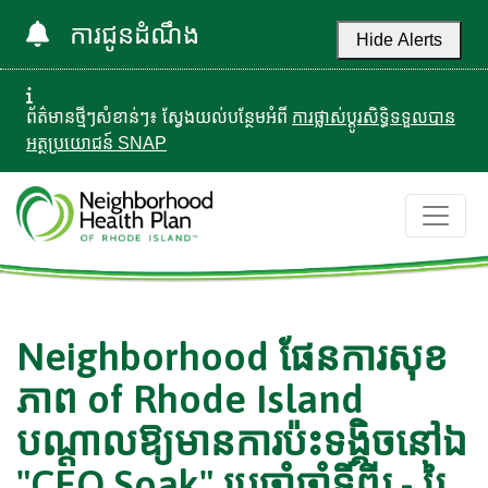
ការជូនដំណឹង
Hide Alerts
ព័ត៌មានថ្មីៗសំខាន់ៗ៖ ស្វែងយល់បន្ថែមអំពី
ការផ្លាស់ប្តូរសិទ្ធិទទួលបាន
អត្ថប្រយោជន៍ SNAP
Neighborhood ផែនការសុខ
ភាព of Rhode Island
បណ្តាលឱ្យមានការប៉ះទង្គិចនៅឯ
"CEO Soak" ប្រចាំឆ្នាំទីពីរ - រៃ