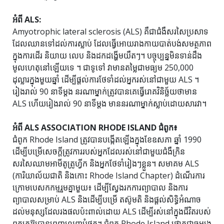
អំពី ALS:
Amyotrophic lateral sclerosis (ALS) គឺជាជំងឺសរសៃប្រសាទ
ដែលឈានទៅដល់ការស្លាប់ ដែលធ្វើអោយរាងកាយបាត់បង់សមត្ថភាព
ក្នុងការដើរ និយាយ លេប និងដកដង្ហើមយឺតៗ។ បច្ចុប្បន្ន​មិន​ទាន់​ដឹង​
មូលហេតុ​នៅឡើយ​ទេ ។ ជាទូទៅ វាមានតម្លៃជាមធ្យម 250,000
ដុល្លារក្នុងមួយឆ្នាំ ដើម្បីផ្តល់ការថែទាំដល់អ្នករស់នៅជាមួយ ALS ។
រៀងរាល់ 90 នាទីម្តង នរណាម្នាក់ត្រូវបានគេធ្វើរោគវិនិច្ឆ័យថាមាន
ALS ហើយរៀងរាល់ 90 នាទីម្តង មាននរណាម្នាក់ស្លាប់ដោយសារវា។
អំពី ALS ASSOCIATION RHODE ISLAND ជំពូក៖
ជំពូក Rhode Island ត្រូវបានបង្កើតឡើងក្នុងខែឧសភា ឆ្នាំ 1990
ដើម្បីបម្រើសេចក្តីត្រូវការរបស់អ្នកដែលរស់នៅជាមួយជំងឺក្រិន
សរសៃឈាមអាមីតូត្រូហ្វីក និងអ្នកថែទាំរៀងៗខ្លួន។ សមាគម ALS
(ការិយាល័យជាតិ និងកោះ Rhode Island Chapter) ដំណើរការ
ក្រោមបេសកកម្មរួមគ្នាមួយ៖ ដើម្បីស្វែងរកការព្យាបាល និងការ
ព្យាបាលសម្រាប់ ALS និងដើម្បីបម្រើ តស៊ូមតិ និងផ្តល់សិទ្ធិអំណាច
ដល់មនុស្សដែលរងផលប៉ះពាល់ដោយ ALS ដើម្បីរស់នៅក្នុងជីវិតរបស់
ពួកគេឱ្យបានពេញលេញបំផុត។ ជំពូក Rhode Island ផ្តោតជាចម្បង