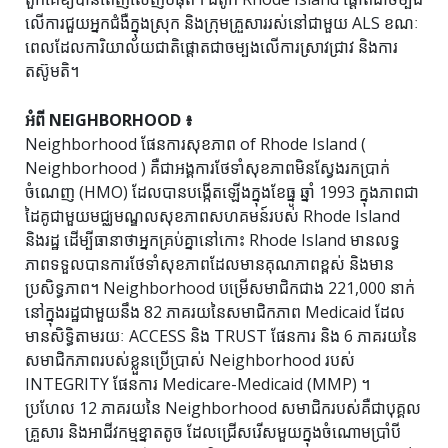
លើការជួយអ្នកជំងឺក្នុងស្រុក និងក្រុមគ្រួសាររស់នៅជាមួយ ALS ខណៈ
ពេលដែលការិយាល័យជាតិផ្តោតជាចម្បងលើការស្រាវជ្រាវ និងការ
តស៊ូមតិ។
អំពី NEIGHBORHOOD ៖
Neighborhood ផែនការសុខភាព of Rhode Island (
Neighborhood ) គឺជាអង្គការថែទាំសុខភាពមិនស្វែងរកប្រាក់
ចំណេញ (HMO) ដែលបានបង្កើតឡើងក្នុងខែធ្នូ ឆ្នាំ 1993 ក្នុងភាពជា
ដៃគូជាមួយមជ្ឈមណ្ឌលសុខភាពសហគមន៍របស់ Rhode Island
និងរដ្ឋ ដើម្បីធានាថាអ្នកគ្រប់គ្នានៅកោះ Rhode Island មានលទ្ធ
ភាពទទួលបានការថែទាំសុខភាពដែលមានគុណភាពខ្ពស់ និងមាន
ប្រសិទ្ធភាព។ Neighborhood បម្រើសមាជិកជាង 221,000 នាក់
នៅក្នុងរដ្ឋជាមួយនឹង 82 ភាគរយនៃសមាជិកភាព Medicaid ដែល
មានសិទ្ធិតាមរយៈ ACCESS និង TRUST ផែនការ និង 6 ភាគរយនៃ
សមាជិកភាពរបស់ខ្លួនប្រើប្រាស់ Neighborhood របស់
INTEGRITY ផែនការ Medicare-Medicaid (MMP) ។
ប្រហែល 12 ភាគរយនៃ Neighborhood សមាជិករបស់គឺជាបុគ្គល
គ្រួសារ និងអាជីវកម្មខ្នាតតូច ដែលជ្រើសរើសមួយក្នុងចំណោមប្រាំបី