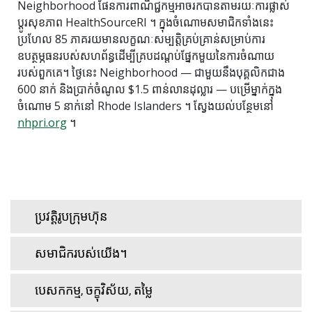
Neighborhood ផែនការពាណិជ្ជកម្មអាចរកបានតាមរយៈការផ្លាស់
ប្តូរសុខភាព HealthSourceRI ។ ក្នុងចំណោមសមាជិកទាំងនេះ
ប្រហែល 85 ភាគរយមានលក្ខណៈសម្បត្តិគ្រប់គ្រាន់សម្រាប់ការ
ឧបត្ថម្ភធនរបស់សហព័ន្ធដើម្បីគ្របដណ្តប់ផ្នែកមួយនៃការចំណាយ
របស់ពួកគេ។ ថ្ងៃនេះ Neighborhood — ជាមួយនឹងបុគ្គលិកជាង
600 នាក់ និងប្រាក់ចំណូល $1.5 ពាន់លានដុល្លារ — បម្រើម្នាក់ក្នុង
ចំណោម 5 នាក់នៅ Rhode Islanders ។ ស្វែងយល់បន្ថែមនៅ
nhpri.org
។
ប្រវត្តិរូបក្រុមហ៊ុន
សមាជិករបស់យើង។
បេសកកម្ម, ចក្ខុវិស័យ, តម្លៃ