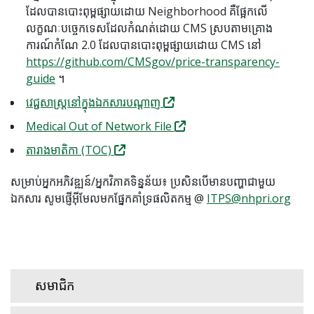
ដែលបានបោះពុម្ពផ្សាយដោយ Neighborhood គឺផ្អែកលើ
លក្ខណៈបច្ចេកទេសដែលកំណត់ដោយ CMS ស្របតាមគ្រោង
ការណ៍កំណែ 2.0 ដែលបានបោះពុម្ពផ្សាយដោយ CMS នៅ
https://github.com/CMSgov/price-transparency-
guide
។
វេជ្ជសាស្ត្រនៅក្នុងឯកសារបណ្តាញ
Medical Out of Network File
តារាងមាតិកា (TOC)
សម្រាប់អ្នកអភិវឌ្ឍន៍/អ្នកវិភាគទិន្នន័យ៖ ប្រសិនបើមានបញ្ហាជាមួយ
ឯកសារ សូមផ្ញើអ៊ីមែលមកផ្នែកគាំទ្រផលិតកម្ម @
ITPS@nhpri.org
សមាជិក