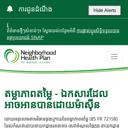
ការជូនដំណឹង
Hide Alerts
ព័ត៌មានថ្មីៗសំខាន់ៗ៖ ស្វែងយល់បន្ថែមអំពី
ការផ្លាស់ប្តូរសិទ្ធិទទួលបាន
អត្ថប្រយោជន៍ SNAP
តម្លាភាពតម្លៃ - ឯកសារដែល
អាចអានបានដោយម៉ាស៊ីន
ដោយអនុលោមតាមវិធានចុងក្រោយនៃតម្លាភាពតម្លៃ (85 FR 72158)
ដែលកំណត់ដោយនាយកដ្ឋានរតនាគារ សេវាចំណូលផ្ទៃក្នុង នាយកដ្ឋាន