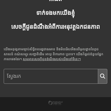
ទាក់ទងមកយើងខ្ញុំ
សេចក្តីជូនដំណឹងអំពីការអនុវត្តឯកជនភាព
យើងអនុវត្តតាមច្បាប់សិទ្ធិពលរដ្ឋជាធរមាន និងមិនរើសអើងលើមូលដ្ឋាននៃពូជ
សាសន៍ ពណ៌សម្បុរ សញ្ជាតិដើម អាយុ ពិការភាព ឬភេទ។ យើងក៏ផ្តល់ជំនួយផ្នែក
ភាសាផងដែរ។
សូមអានសេចក្តីជូនដំណឹងរបស់យើងនៅទីនេះ។