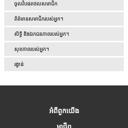
ចូលវិបផតថលសមាជិក
ព័ត៌មានសមាជិករបស់អ្នក។
សិទ្ធិ និងឯកជនភាពរបស់អ្នក។
សុខភាពរបស់អ្នក។
រង្វាន់
អំពីពួកយើង
អាជីព