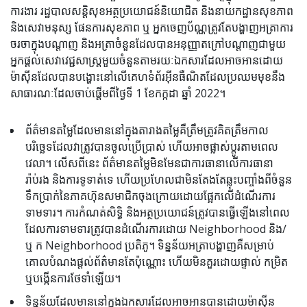
ការងារ រដ្ឋបាលសន្តិសុខអត្ថប្រយោជន៍និយោជិត និងនាយកដ្ឋានសុខភាព
និងសេវាមនុស្ស ផែនការសុខភាព ឬ អ្នកចេញប័ណ្ណត្រូវតែបង្ហាញអត្រាការ
ចរចាក្នុងបណ្តាញ និងអត្រាចំនួនដែលបានអនុញ្ញាតក្រៅបណ្តាញជាមួយ
អ្នកផ្តល់សេវាវេជ្ជសាស្រ្តមួយចំនួនតាមរយៈឯកសារដែលអាចអានដោយ
ម៉ាស៊ីនដែលបានបង្ហោះនៅលើគេហទំព័រអ៊ីនធឺណិតដែលប្រឈមមុខនឹង
សាធារណៈដែលចាប់ផ្តើមពីថ្ងៃទី 1 ខែកក្កដា ឆ្នាំ 2022។
ព័ត៌មានតម្លៃដែលមាននៅក្នុងតារាងតម្លៃគឺត្រឹមត្រូវគិតត្រឹមកាល
បរិច្ឆេទដែលវាត្រូវបានចូលប្រើប្រាស់ ហើយអាចផ្លាស់ប្តូរតាមពេល
វេលា។ លើសពីនេះ ព័ត៌មានតម្លៃមិនមែនជាការធានាលើការធានា
រ៉ាប់រង និងការទូទាត់ទេ ហើយប្រហែលជាមិនតែងតែឆ្លុះបញ្ចាំងពីចំនួន
ទឹកប្រាក់នៃភាគហ៊ុនសមាជិកចុងក្រោយដោយផ្អែកលើដំណើរការ
ទាមទារ។ ការកំណត់សិទ្ធិ និងអត្ថប្រយោជន៍ត្រូវបានធ្វើឡើងនៅពេល
ដែលការទាមទារត្រូវបានដំណើរការដោយ Neighborhood និង/
ឬ ក Neighborhood ប្រតិភូ។ ទិន្នន័យអត្រាបង្ហាញគឺសម្រាប់
គោលបំណងផ្តល់ព័ត៌មានតែប៉ុណ្ណោះ ហើយមិនគួរដោយផ្ទាល់ កម្រិត
ឬបង្កើនការថែទាំឡើយ។
ទិន្នន័យដែលមាននៅក្នុងឯកសារដែលអាចអានបានដោយម៉ាស៊ីន