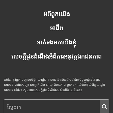
អំពីពួកយើង
អាជីព
ទាក់ទងមកយើងខ្ញុំ
សេចក្តីជូនដំណឹងអំពីការអនុវត្តឯកជនភាព
យើងអនុវត្តតាមច្បាប់សិទ្ធិពលរដ្ឋជាធរមាន និងមិនរើសអើងលើមូលដ្ឋាននៃពូជ
សាសន៍ ពណ៌សម្បុរ សញ្ជាតិដើម អាយុ ពិការភាព ឬភេទ។ យើងក៏ផ្តល់ជំនួយផ្នែក
ភាសាផងដែរ។
សូមអានសេចក្តីជូនដំណឹងរបស់យើងនៅទីនេះ។