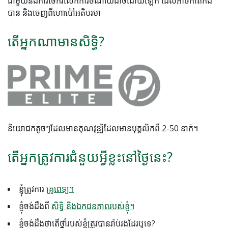
ជាមួយនឹងការចែករំលែកការចំណាយដាច់ដោយឡែក ដែលអាចកាត់កង
បាន និងចេញពីហោប៉ៅអតិបរមា
តើអ្នកណាមានសិទ្ធិ?
និយោជកតូចៗដែលមានគុណវុឌ្ឍិដែលមានបុគ្គលិកពី 2-50 នាក់។
តើអ្នកត្រូវការជំនួយអ្វីខ្លះនៅថ្ងៃនេះ?
ខ្ញុំត្រូវការ
គ្រូពេទ្យ។
ខ្ញុំចង់ដឹងពី
សិទ្ធិ និងឯកជនភាពរបស់ខ្ញុំ។
ខ្ញុំ​ចង់​ដឹង​ថា​តើ​ថ្នាំ​របស់​ខ្ញុំ​ត្រូវ​បាន​រ៉ាប់រង​ដែរ​ឬ​ទេ?