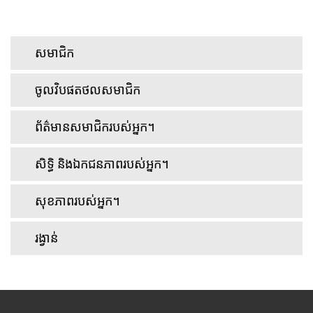
សមាជិក
ចូលវិបផតថលសមាជិក
ព័ត៌មានសមាជិករបស់អ្នក។
សិទ្ធិ និងឯកជនភាពរបស់អ្នក។
សុខភាពរបស់អ្នក។
រង្វាន់