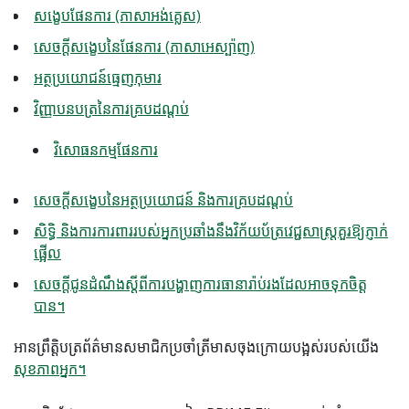
សង្ខេបផែនការ (ភាសាអង់គ្លេស)
សេចក្តីសង្ខេបនៃផែនការ (ភាសាអេស្ប៉ាញ)
អត្ថប្រយោជន៍ធ្មេញកុមារ
វិញ្ញាបនបត្រនៃការគ្របដណ្តប់
វិសោធនកម្មផែនការ
សេចក្តីសង្ខេបនៃអត្ថប្រយោជន៍ និងការគ្របដណ្តប់
សិទ្ធិ និងការការពាររបស់អ្នកប្រឆាំងនឹងវិក័យប័ត្រវេជ្ជសាស្ត្រគួរឱ្យភ្ញាក់
ផ្អើល
សេចក្តីជូនដំណឹងស្តីពីការបង្ហាញការធានារ៉ាប់រងដែលអាចទុកចិត្ត
បាន។
អាន​ព្រឹត្តិបត្រ​ព័ត៌មាន​សមាជិក​ប្រចាំ​ត្រីមាស​ចុងក្រោយ​បង្អស់​របស់​យើង
សុខភាពអ្នក​។