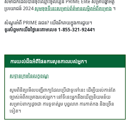
សមាជិកដែលបានចុះឈ្មោះចូលរៀន PRIME Elite សម្រាប់ឆ្នាំអត្ថ
ប្រយោជន៍ 2024
សូមចុចទីនេះសម្រាប់ព័ត៌មានលម្អិតអំពីគម្រោង
។
សំណួរអំពី PRIME វរជន? យើងរីករាយក្នុងការជួយ។
ទូរស័ព្ទមកយើងថ្ងៃនេះតាមលេខ 1-855-321-9244។
ការយល់ដឹងអំពីផែនការសុខភាពរបស់អ្នក។
សទ្ទានុក្រមនៃលក្ខខណ្ឌ
សូមពិនិត្យមើលបញ្ជីពាក្យដែលប្រើជាទូទៅនេះ ដើម្បីយល់កាន់តែ
ច្បាស់អំពីគម្រោងរបស់អ្នក។ នៅទីនេះអ្នកនឹងឃើញនិយមន័យ
សម្រាប់ពាក្យដូចជា ការទូទាត់រួម បុព្វលាភ ការកាត់កង និងច្រើន
ទៀត។