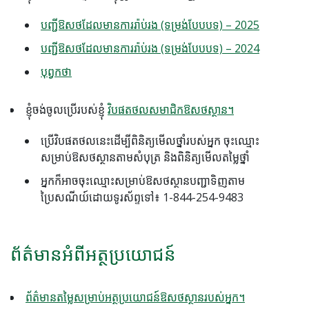
បញ្ជីឱសថដែលមានការរ៉ាប់រង (ទម្រង់បែបបទ) – 2025
បញ្ជីឱសថដែលមានការរ៉ាប់រង (ទម្រង់បែបបទ) – 2024
បុព្វកថា
ខ្ញុំចង់ចូលប្រើរបស់ខ្ញុំ
វិបផតថលសមាជិកឱសថស្ថាន។
ប្រើវិបផតថលនេះដើម្បីពិនិត្យមើលថ្នាំរបស់អ្នក ចុះឈ្មោះ
សម្រាប់ឱសថស្ថានតាមសំបុត្រ និងពិនិត្យមើលតម្លៃថ្នាំ
អ្នកក៏អាចចុះឈ្មោះសម្រាប់ឱសថស្ថានបញ្ជាទិញតាម
ប្រៃសណីយ៍ដោយទូរស័ព្ទទៅ៖ 1-844-254-9483
ព័ត៌មានអំពីអត្ថប្រយោជន៍
ព័ត៌មានតម្លៃសម្រាប់អត្ថប្រយោជន៍ឱសថស្ថានរបស់អ្នក។