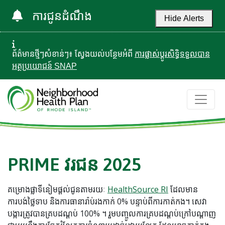
ការជូនដំណឹង
Hide Alerts
ព័ត៌មានថ្មីៗសំខាន់ៗ៖ ស្វែងយល់បន្ថែមអំពី
ការផ្លាស់ប្តូរសិទ្ធិទទួលបាន
អត្ថប្រយោជន៍ SNAP
PRIME វរជន 2025
គម្រោងផ្លាទីនៀមផ្តល់ជូនតាមរយៈ
HealthSource RI
ដែលមាន
ការបង់ថ្លៃទាប និងការធានារ៉ាប់រងកាក់ 0% បន្ទាប់ពីការកាត់កង។ សេវា
បង្ការត្រូវបានគ្របដណ្តប់ 100% ។ រួមបញ្ចូលការគ្របដណ្តប់ក្រៅបណ្តាញ