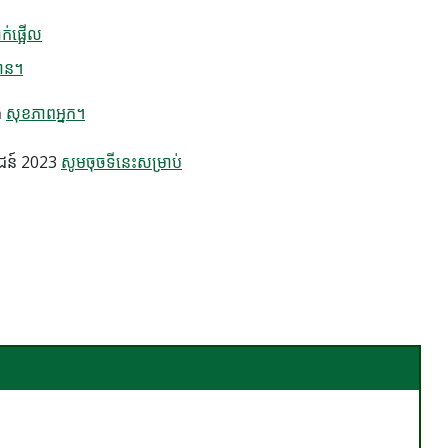
ាក់ផ្អើល
បាន។
ើង
សុខភាពអ្នក​។
ោជន៍ 2023
សូមចុចទីនេះសម្រាប់