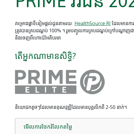
PRIME វរជន 20
គម្រោងផ្លាទីនៀមផ្តល់ជូនតាមរយៈ
HealthSource RI
ដែលមានការបង់
ត្រូវបានគ្របដណ្តប់ 100% ។ រួមបញ្ចូលការគ្របដណ្តប់ក្រៅបណ
និងចេញពីហោប៉ៅអតិបរមា
តើអ្នកណាមានសិទ្ធិ?
និយោជកតូចៗដែលមានគុណវុឌ្ឍិដែលមានបុគ្គលិកពី 2-50 នាក់។
មើលការចែករំលែកតម្លៃ