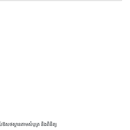
ាប់ឱសថស្ថានតាមសំបុត្រ និងពិនិត្យ