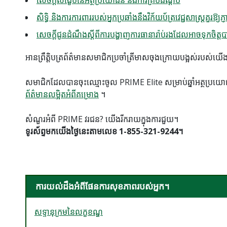
សិទ្ធិ និងការការពាររបស់អ្នកប្រឆាំងនឹងវិក័យប័ត្រវេជ្ជសាស្ត្រគួរឱ្យភ្ញ
សេចក្តីជូនដំណឹងស្តីពីការបង្ហាញការធានារ៉ាប់រងដែលអាចទុកចិត្ត
អាន​ព្រឹត្តិបត្រ​ព័ត៌មាន​សមាជិក​ប្រចាំ​ត្រីមាស​ចុងក្រោយ​បង្អស់​របស់​យ
សមាជិកដែលបានចុះឈ្មោះចូល PRIME Elite សម្រាប់ឆ្នាំអត្ថប្រយ
ព័ត៌មានលម្អិតអំពីគម្រោង
។
សំណួរអំពី PRIME វរជន? យើងរីករាយក្នុងការជួយ។
ទូរស័ព្ទមកយើងថ្ងៃនេះតាមលេខ 1-855-321-9244។
ការយល់ដឹងអំពីផែនការសុខភាពរបស់អ្នក។
សទ្ទានុក្រមនៃលក្ខខណ្ឌ