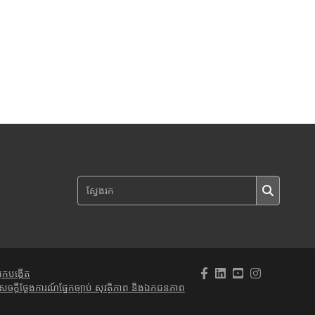
្នកបង្កើត
េចក្តីថ្លែងការណ៍ផ្នែកច្បាប់ សុវត្ថិភាព និងឯកជនភាព