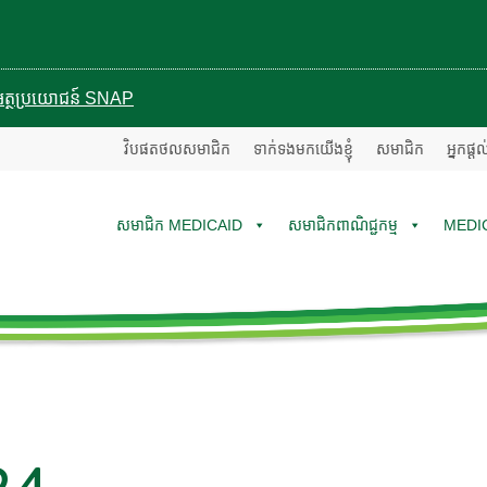
បានអត្ថប្រយោជន៍ SNAP
វិបផតថលសមាជិក
ទាក់ទងមកយើងខ្ញុំ
សមាជិក
អ្នកផ្ត
សមាជិក MEDICAID
សមាជិកពាណិជ្ជកម្ម
MEDI