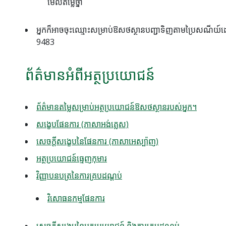
មើលតម្លៃថ្នាំ
អ្នកក៏អាចចុះឈ្មោះសម្រាប់ឱសថស្ថានបញ្ជាទិញតាមប្រៃសណីយ៍
9483
ព័ត៌មានអំពីអត្ថប្រយោជន៍
ព័ត៌មានតម្លៃសម្រាប់អត្ថប្រយោជន៍ឱសថស្ថានរបស់អ្នក។
សង្ខេបផែនការ (ភាសាអង់គ្លេស)
សេចក្តីសង្ខេបនៃផែនការ (ភាសាអេស្ប៉ាញ)
អត្ថប្រយោជន៍ធ្មេញកុមារ
វិញ្ញាបនបត្រនៃការគ្របដណ្តប់
វិសោធនកម្មផែនការ
សេចក្តីសង្ខេបនៃអត្ថប្រយោជន៍ និងការគ្របដណ្តប់