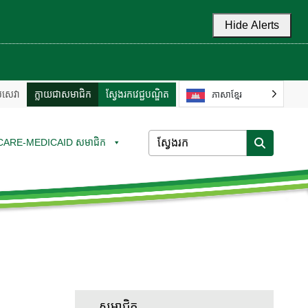
Hide Alerts
ល់សេវា
ក្លាយជាសមាជិក
ស្វែងរកវេជ្ជបណ្ឌិត
ភាសាខ្មែរ
CARE-MEDICAID សមាជិក
សមាជិក