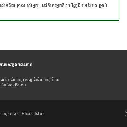
្បាស់អំពីគម្រោងរបស់អ្នក។ នៅទីនេះអ្នកនឹងឃើញនិយមន័យសម្រាប់
ីការអនុវត្តឯកជនភាព
ាសន៍ ពណ៌សម្បុរ សញ្ជាតិដើម អាយុ ពិការ
បស់យើងនៅទីនេះ។
អ
ារសុខភាព of Rhode Island
ស