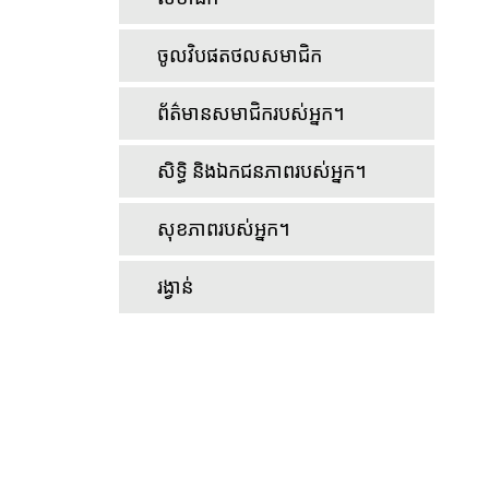
ចូលវិបផតថលសមាជិក
ព័ត៌មានសមាជិករបស់អ្នក។
សិទ្ធិ និងឯកជនភាពរបស់អ្នក។
សុខភាពរបស់អ្នក។
រង្វាន់