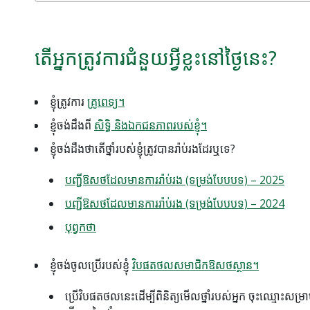
តើអ្នកត្រូវការជំនួយអ្វីខ្លះនៅថ្ងៃនេះ?
ខ្ញុំត្រូវការ
គ្រូពេទ្យ។
ខ្ញុំចង់ដឹងពី
សិទ្ធិ និងឯកជនភាពរបស់ខ្ញុំ។
ខ្ញុំ​ចង់​ដឹង​ថា​តើ​ថ្នាំ​របស់​ខ្ញុំ​ត្រូវ​បាន​រ៉ាប់រង​ដែរ​ឬ​ទេ?
បញ្ជីឱសថដែលមានការរ៉ាប់រង (ទម្រង់បែបបទ) – 2025
បញ្ជីឱសថដែលមានការរ៉ាប់រង (ទម្រង់បែបបទ) – 2024
បុព្វកថា
ខ្ញុំចង់ចូលប្រើរបស់ខ្ញុំ
វិបផតថលសមាជិកឱសថស្ថាន។
ប្រើវិបផតថលនេះដើម្បីពិនិត្យមើលថ្នាំរបស់អ្នក ចុះឈ្មោះសម្រ