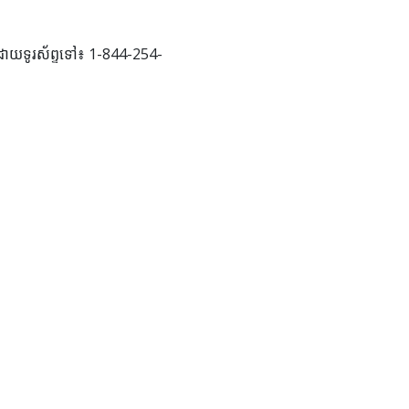
ដោយទូរស័ព្ទទៅ៖ 1-844-254-