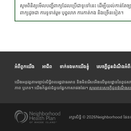
សូមពិនិត្យមើលបញ្ជីពាក្យដែលប្រើជាទូទៅនេះ ដើម្បីយល់កាន់តែច
ពាក្យដូចជា ការទូទាត់រួម បុព្វលាភ ការកាត់កង និងច្រើនទៀត។
អំពីពួកយើង
អាជីព
ទាក់ទងមកយើងខ្ញុំ
សេចក្តីជូនដំណឹងអំព
យើងអនុវត្តតាមច្បាប់សិទ្ធិពលរដ្ឋជាធរមាន និងមិនរើសអើងលើមូលដ្ឋាននៃពូជស
ភាព ឬភេទ។ យើងក៏ផ្តល់ជំនួយផ្នែកភាសាផងដែរ។
សូមអានសេចក្តីជូនដំណឹងរ
រក្សាសិទ្ធិ ©
2026
Neighborhood ផែនក