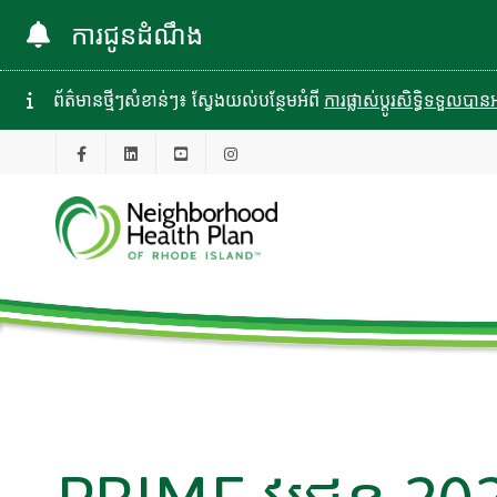
ការជូនដំណឹង
ព័ត៌មានថ្មីៗសំខាន់ៗ៖ ស្វែងយល់បន្ថែមអំពី
ការផ្លាស់ប្តូរសិទ្ធិទទួល