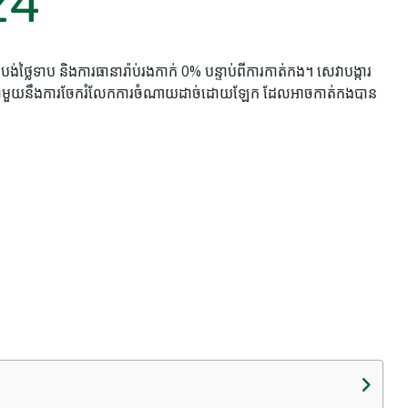
24
ថ្លៃទាប និងការធានារ៉ាប់រងកាក់ 0% បន្ទាប់ពីការកាត់កង។ សេវាបង្ការ
្តាញជាមួយនឹងការចែករំលែកការចំណាយដាច់ដោយឡែក ដែលអាចកាត់កងបាន