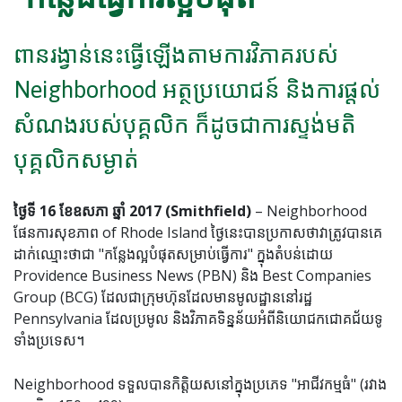
ពាន​រង្វាន់​នេះ​ធ្វើ​ឡើង​តាម​ការ​វិភាគ​របស់​
Neighborhood អត្ថប្រយោជន៍ និងការផ្តល់
សំណងរបស់បុគ្គលិក ក៏ដូចជាការស្ទង់មតិ
បុគ្គលិកសម្ងាត់
ថ្ងៃទី 16 ខែឧសភា ឆ្នាំ 2017 (Smithfield)
– Neighborhood
ផែនការសុខភាព of Rhode Island ថ្ងៃនេះបានប្រកាសថាវាត្រូវបានគេ
ដាក់ឈ្មោះថាជា "កន្លែងល្អបំផុតសម្រាប់ធ្វើការ" ក្នុងតំបន់ដោយ
Providence Business News
(PBN) និង Best Companies
Group (BCG) ដែលជាក្រុមហ៊ុនដែលមានមូលដ្ឋាននៅរដ្ឋ
Pennsylvania ដែលប្រមូល និងវិភាគទិន្នន័យអំពីនិយោជកជោគជ័យទូ
ទាំងប្រទេស។
Neighborhood ទទួលបានកិត្តិយសនៅក្នុងប្រភេទ "អាជីវកម្មធំ" (រវាង