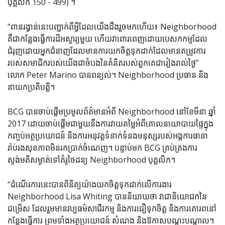
បុគ្គលិក 150 - 499) ។
“ពានរង្វាន់នេះបញ្ជាក់ពីអ្វីដែលយើងដឹងរួចមកហើយ៖ Neighborhood
គឺជាកន្លែងធ្វើការដ៏អស្ចារ្យមួយ ហើយវាពោរពេញដោយបេសកកម្មដែល
ជំរុញដោយអ្នកជំនាញដែលមានការយកចិត្តទុកដាក់ដែលមានតម្រូវការ
របស់សមាជិករបស់យើងជាចំបងនៃគំនិតរបស់ពួកគេជារៀងរាល់ថ្ងៃ”
លោក Peter Marino បានពន្យល់។ Neighborhood ប្រធាន និង
នាយកប្រតិបត្តិ។
BCG បានចាប់ផ្តើមប្រមូលព័ត៌មានអំពី Neighborhood នៅខែមីនា ឆ្នាំ
2017 ដោយចាប់ផ្តើមជាមួយនឹងការវាយតម្លៃអំពីគោលនយោបាយផ្ទៃក្នុង
កញ្ចប់អត្ថប្រយោជន៍ និងការអនុវត្តទំនាក់ទំនងមនុស្សរបស់អង្គការធានា
រ៉ាប់រងសុខភាពមិនរកប្រាក់ចំណេញ។ បន្ទាប់មក BCG គ្រប់គ្រងការ
ស្ទង់មតិសម្ងាត់ទៅគំរូចៃដន្យ Neighborhood បុគ្គលិក។
“ដំណើរការនេះបានពិនិត្យយ៉ាងយកចិត្តទុកដាក់លើការងារ
Neighborhood Lisa Whiting បាននិយាយថា វាជានិយោជកនៃ
ជម្រើស ដែលរួមមានវប្បធម៌សាជីវកម្ម និងការជឿទុកចិត្ត និងការគោរពនៅ
កន្លែងធ្វើការ ព្រមទាំងអត្ថប្រយោជន៍ សំណង និងឱកាសបណ្តុះបណ្តាល។