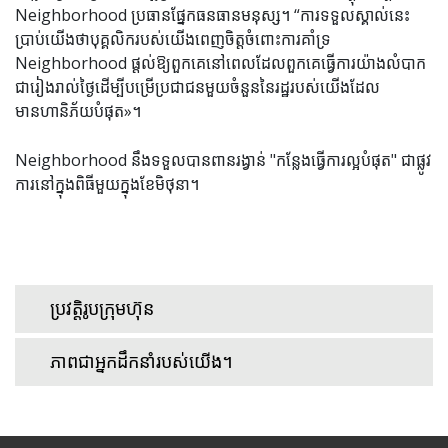
Neighborhood ប្រធានផ្នែកធនធានមនុស្ស។ “ការទទួលស្គាល់នេះ
ប្រាប់យើងថាបុគ្គលិករបស់យើងពេញចិត្តចំពោះការគាំទ្រ
Neighborhood ផ្តល់ឱ្យពួកគេនៅពេលដែលពួកគេធ្វើការយ៉ាងលំបាក
ជារៀងរាល់ថ្ងៃដើម្បីបម្រើប្រជាជនមួយចំនួននៃរដ្ឋរបស់យើងដែល
មានហានិភ័យបំផុត»។
Neighborhood នឹងទទួលបានពានរង្វាន់ "កន្លែងធ្វើការល្អបំផុត" ជាផ្លូវ
ការនៅក្នុងពិធីមួយក្នុងខែមិថុនា។
ប្រវត្តិរូបក្រុមហ៊ុន
ភាពជាអ្នកដឹកនាំរបស់យើង។