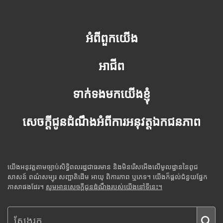
អំពីពួកយើង
អាជីព
ទាក់ទងមកយើងខ្ញុំ
សេចក្តីជូនដំណឹងអំពីការអនុវត្តឯកជនភាព
យើងអនុវត្តតាមច្បាប់សិទ្ធិពលរដ្ឋជាធរមាន និងមិនរើសអើងលើមូលដ្ឋាននៃពូជ
សាសន៍ ពណ៌សម្បុរ សញ្ជាតិដើម អាយុ ពិការភាព ឬភេទ។ យើងក៏ផ្តល់ជំនួយផ្នែក
ភាសាផងដែរ។
សូមអានសេចក្តីជូនដំណឹងរបស់យើងនៅទីនេះ។