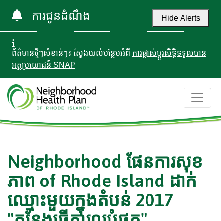
ការជូនដំណឹង
Hide Alerts
ព័ត៌មានថ្មីៗសំខាន់ៗ៖ ស្វែងយល់បន្ថែមអំពី
ការផ្លាស់ប្តូរសិទ្ធិទទួលបាន
អត្ថប្រយោជន៍ SNAP
Neighborhood ផែនការសុខ
ភាព of Rhode Island ដាក់
ឈ្មោះមួយក្នុងតំបន់ 2017
"កន្លែងធ្វើការល្អបំផុត"