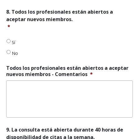
reducir/evitar
el
8.
8. Todos los profesionales están abiertos a
consumo
Todos
aceptar nuevos miembros.
de
los
alcohol.
*
*
profesionales
están
abiertos
Sí
a
No
aceptar
nuevos
miembros.
*
Todos los profesionales están abiertos a aceptar
nuevos miembros - Comentarios
*
9.
9. La consulta está abierta durante 40 horas de
El
disponibilidad de citas a la semana.