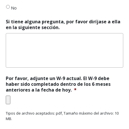
vez
No
de
la
participación
Si tiene alguna pregunta, por favor diríjase a ella
en
en la siguiente sección.
Medicare/Medicaid?
*
Por favor, adjunte un W-9 actual. El W-9 debe
haber sido completado dentro de los 6 meses
anteriores a la fecha de hoy.
*
Tipos de archivo aceptados: pdf, Tamaño máximo del archivo: 10
MB.