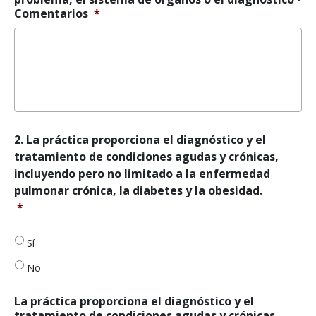
Comentarios
*
con
cualquier
signo,
síntoma
o
problema
de
salud
no
2.
2. La práctica proporciona el diagnóstico y el
diagnosticado
La
y
tratamiento de condiciones agudas y crónicas,
práctica
no
incluyendo pero no limitado a la enfermedad
proporciona
limitado
pulmonar crónica, la diabetes y la obesidad.
el
por
*
diagnóstico
el
y
origen
el
del
Sí
tratamiento
problema,
de
el
No
condiciones
sistema
agudas
de
La práctica proporciona el diagnóstico y el
y
órganos
tratamiento de condiciones agudas y crónicas,