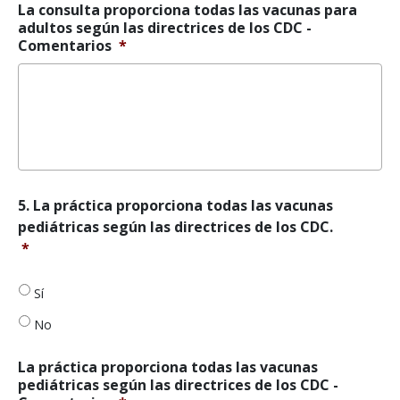
según
La consulta proporciona todas las vacunas para
las
adultos según las directrices de los CDC -
directrices
Comentarios
*
de
los
CDC.
*
5.
5. La práctica proporciona todas las vacunas
La
pediátricas según las directrices de los CDC.
práctica
*
proporciona
todas
las
Sí
vacunas
No
pediátricas
según
las
La práctica proporciona todas las vacunas
directrices
pediátricas según las directrices de los CDC -
de