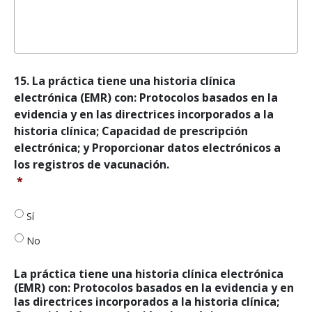
llamada
en
un
plazo
de
treinta
15.
15. La práctica tiene una historia clínica
(30)
La
electrónica (EMR) con: Protocolos basados en la
minutos
práctica
desde
evidencia y en las directrices incorporados a la
tiene
el
historia clínica; Capacidad de prescripción
un
momento
electrónica; y Proporcionar datos electrónicos a
registro
de
médico
los registros de vacunación.
la
electrónico
*
llamada
(EMR)
inicial.
*
con:
Sí
Protocolos
basados
No
en
la
La práctica tiene una historia clínica electrónica
evidencia
(EMR) con: Protocolos basados en la evidencia y en
y
las directrices incorporados a la historia clínica;
en