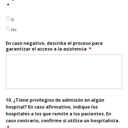
consultorio
*
está
abierto
durante
Sí
40
No
horas
de
disponibilidad
En caso negativo, describa el proceso para
de
garantizar el acceso a la asistencia
*
citas
por
semana.
*
10.
10. ¿Tiene privilegios de admisión en algún
¿Tiene
hospital? En caso afirmativo, indique los
privilegios
hospitales a los que remite a los pacientes. En
de
caso contrario, confirme si utiliza un hospitalista.
admisión
*
en