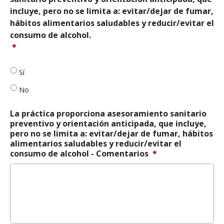
la
práctica
incluye, pero no se limita a: evitar/dejar de fumar,
hipertensión,
proporciona
la
hábitos alimentarios saludables y reducir/evitar el
asesoramiento
diabetes,
consumo de alcohol.
sanitario
la
preventivo
*
hiperlipidemia,
y
la
orientación
obesidad,
Sí
anticipada,
la
que
No
depresión
incluye,
y
pero
los
La práctica proporciona asesoramiento sanitario
no
trastornos
preventivo y orientación anticipada, que incluye,
se
por
pero no se limita a: evitar/dejar de fumar, hábitos
limita
consumo
alimentarios saludables y reducir/evitar el
a:
de
consumo de alcohol - Comentarios
*
evitar/dejar
sustancias.
*
de
fumar,
hábitos
alimentarios
saludables
y