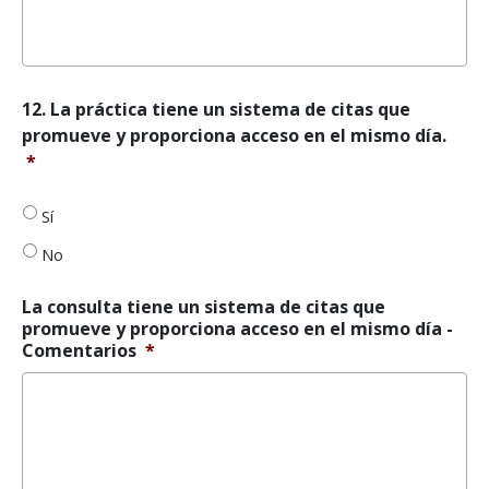
12.
12. La práctica tiene un sistema de citas que
La
promueve y proporciona acceso en el mismo día.
práctica
*
tiene
un
sistema
Sí
de
No
citas
que
promueve
La consulta tiene un sistema de citas que
y
promueve y proporciona acceso en el mismo día -
proporciona
Comentarios
*
acceso
en
el
mismo
día.
*