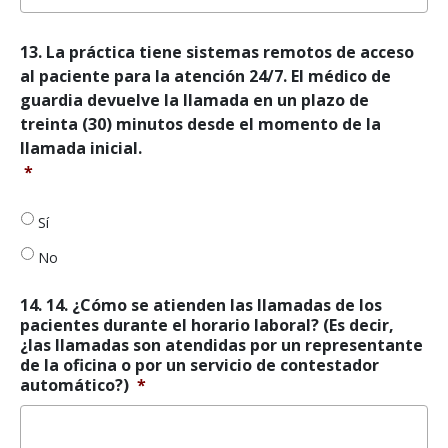
13.
13. La práctica tiene sistemas remotos de acceso
La
al paciente para la atención 24/7. El médico de
práctica
guardia devuelve la llamada en un plazo de
tiene
treinta (30) minutos desde el momento de la
sistemas
llamada inicial.
remotos
de
*
acceso
al
Sí
paciente
para
No
la
atención
14. 14. ¿Cómo se atienden las llamadas de los
24/7.
pacientes durante el horario laboral? (Es decir,
El
¿las llamadas son atendidas por un representante
médico
de la oficina o por un servicio de contestador
de
automático?)
*
guardia
devuelve
la