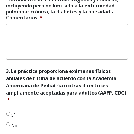
crónicas,
o
incluyendo pero no limitado a la enfermedad
incluyendo
el
pulmonar crónica, la diabetes y la obesidad -
pero
diagnóstico.
*
Comentarios
*
no
limitado
a
la
enfermedad
pulmonar
crónica,
la
diabetes
3.
3. La práctica proporciona exámenes físicos
y
La
anuales de rutina de acuerdo con la Academia
la
práctica
Americana de Pediatría u otras directrices
obesidad.
*
proporciona
ampliamente aceptadas para adultos (AAFP, CDC)
exámenes
*
físicos
anuales
de
Sí
rutina
de
No
acuerdo