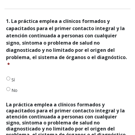
1.
1. La práctica emplea a clínicos formados y
La
capacitados para el primer contacto integral y la
práctica
atención continuada a personas con cualquier
emplea
signo, síntoma o problema de salud no
a
diagnosticado y no limitado por el origen del
clínicos
formados
problema, el sistema de órganos o el diagnóstico.
y
*
capacitados
para
Sí
el
primer
No
contacto
integral
La práctica emplea a clínicos formados y
y
capacitados para el primer contacto integral y la
la
atención continuada a personas con cualquier
atención
signo, síntoma o problema de salud no
continuada
diagnosticado y no limitado por el origen del
a
problema, el sistema de órganos o el diagnóstico -
personas