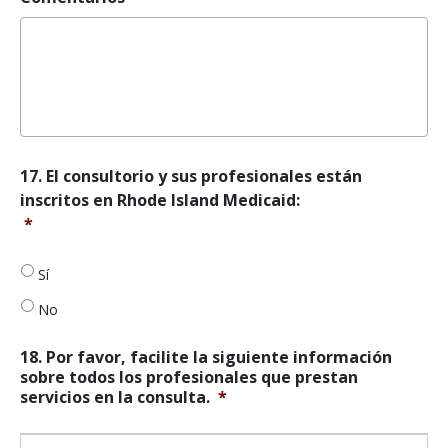
Calidad
(NCQA)
*
17.
17. El consultorio y sus profesionales están
El
inscritos en Rhode Island Medicaid:
consultorio
*
y
sus
profesionales
Sí
están
No
inscritos
en
Rhode
18. Por favor, facilite la siguiente información
Island
sobre todos los profesionales que prestan
Medicaid:
*
servicios en la consulta.
*