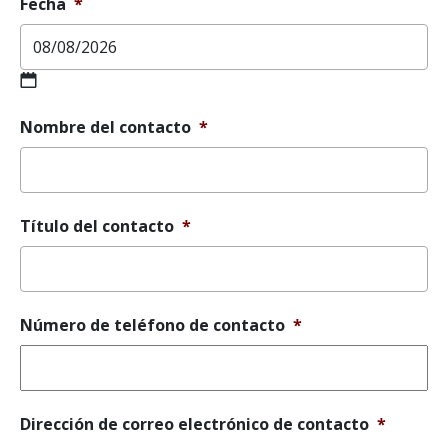
Fecha
*
MM
Nombre del contacto
*
barra
oblicua
DD
barra
oblicua
Título del contacto
*
AAAA
Número de teléfono de contacto
*
Dirección de correo electrónico de contacto
*