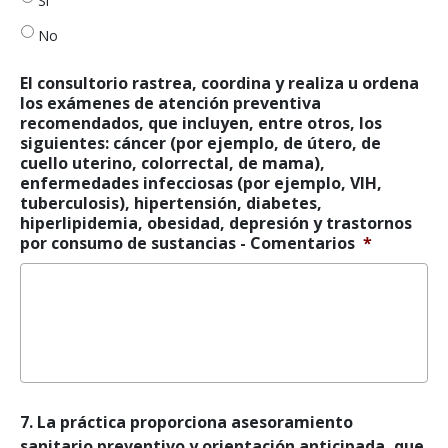
Sí
recomendados,
incluyendo
No
pero
no
El consultorio rastrea, coordina y realiza u ordena
limitado
los exámenes de atención preventiva
a:
recomendados, que incluyen, entre otros, los
cáncer
siguientes: cáncer (por ejemplo, de útero, de
(por
cuello uterino, colorrectal, de mama),
ejemplo,
enfermedades infecciosas (por ejemplo, VIH,
uterino,
tuberculosis), hipertensión, diabetes,
cervical,
hiperlipidemia, obesidad, depresión y trastornos
colorrectal,
por consumo de sustancias - Comentarios
*
de
mama),
enfermedades
infecciosas
(por
ejemplo,
el
VIH,
la
7.
7. La práctica proporciona asesoramiento
tuberculosis),
La
sanitario preventivo y orientación anticipada, que