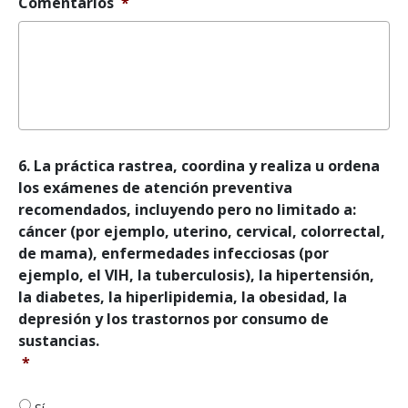
Comentarios
*
los
CDC.
*
6.
6. La práctica rastrea, coordina y realiza u ordena
La
los exámenes de atención preventiva
práctica
recomendados, incluyendo pero no limitado a:
rastrea,
cáncer (por ejemplo, uterino, cervical, colorrectal,
coordina
de mama), enfermedades infecciosas (por
y
realiza
ejemplo, el VIH, la tuberculosis), la hipertensión,
u
la diabetes, la hiperlipidemia, la obesidad, la
ordena
depresión y los trastornos por consumo de
los
sustancias.
exámenes
*
de
atención
preventiva