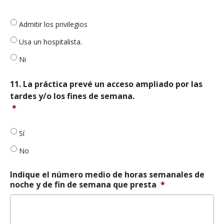
algún
hospital?
Admitir los privilegios
En
caso
Usa un hospitalista.
afirmativo,
indique
Ni
los
hospitales
11.
11. La práctica prevé un acceso ampliado por las
a
La
tardes y/o los fines de semana.
los
práctica
*
que
permite
remite
ampliar
pacientes.
el
Sí
En
acceso
caso
No
por
contrario,
las
confirme
tardes
Indique el número medio de horas semanales de
si
y/o
noche y de fin de semana que presta
*
utiliza
los
un
fines
hospitalista.
*
de
semana.
*