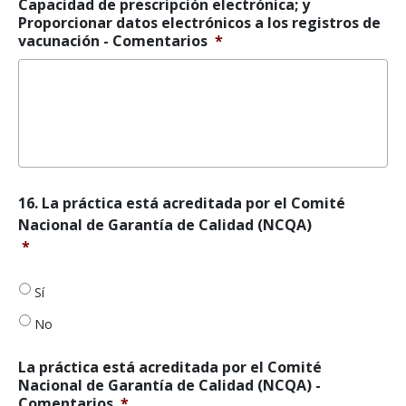
Capacidad de prescripción electrónica; y
las
Proporcionar datos electrónicos a los registros de
directrices
vacunación - Comentarios
*
integrados
en
la
historia
clínica;
capacidad
de
prescripción
electrónica;
16.
16. La práctica está acreditada por el Comité
y
La
suministro
Nacional de Garantía de Calidad (NCQA)
práctica
de
*
está
datos
acreditada
electrónicos
por
Sí
a
el
los
No
Comité
registros
Nacional
de
de
La práctica está acreditada por el Comité
vacunación.
*
Garantía
Nacional de Garantía de Calidad (NCQA) -
de
Comentarios
*