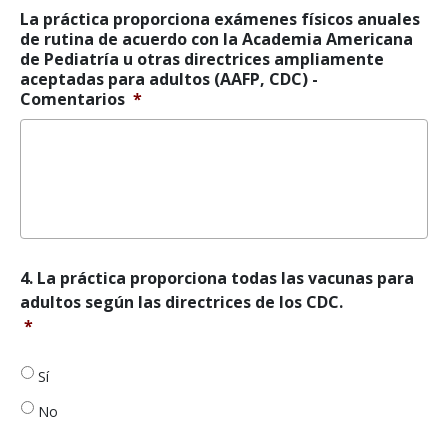
con
La práctica proporciona exámenes físicos anuales
la
de rutina de acuerdo con la Academia Americana
Academia
de Pediatría u otras directrices ampliamente
Americana
aceptadas para adultos (AAFP, CDC) -
de
Comentarios
*
Pediatría
u
otras
directrices
ampliamente
aceptadas
para
adultos
(AAFP,
4.
4. La práctica proporciona todas las vacunas para
CDC)
*
La
adultos según las directrices de los CDC.
práctica
*
proporciona
todas
las
Sí
vacunas
No
para
adultos