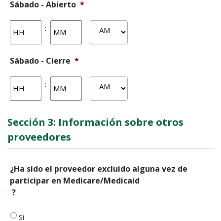
Sábado - Abierto
*
Horas
Actas
:
AM/PM
Sábado - Cierre
*
Horas
Actas
:
AM/PM
Sección 3: Información sobre otros
proveedores
¿Ha
¿Ha sido el proveedor excluido alguna vez de
sido
participar en Medicare/Medicaid
el
?
proveedor
excluido
alguna
Sí