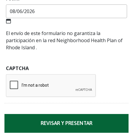
MM
El envío de este formulario no garantiza la
barra
participación en la red Neighborhood Health Plan of
oblicua
Rhode Island .
DD
barra
oblicua
CAPTCHA
AAAA