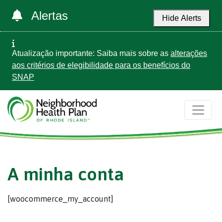
Alertas
Hide Alerts
Atualização importante: Saiba mais sobre as
alterações
aos critérios de elegibilidade para os benefícios do
SNAP
A minha conta
[woocommerce_my_account]