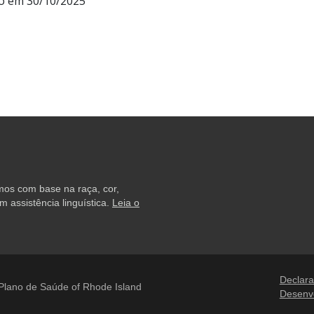
em 30/10/2025
amos com base na raça, cor,
 assistência linguística.
Leia o
Declara
lano de Saúde of Rhode Island
Desenv