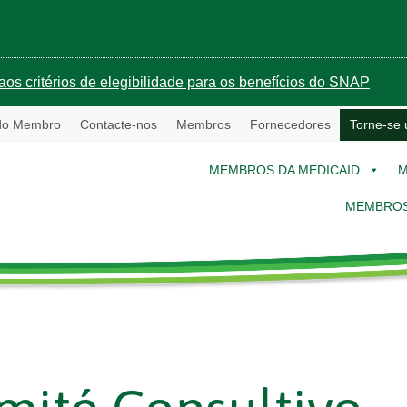
aos critérios de elegibilidade para os benefícios do SNAP
 do Membro
Contacte-nos
Membros
Fornecedores
Torne-se
MEMBROS DA MEDICAID
M
MEMBROS