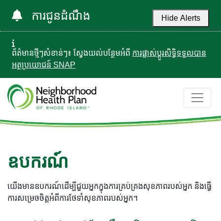
ការជូនដំណឹង
Hide Alerts
ព័ត៌មានថ្មីៗសំខាន់ៗ៖ ស្វែងយល់បន្ថែមអំពី
ការផ្លាស់ប្តូរសិទ្ធិទទួលបាន
អត្ថប្រយោជន៍ SNAP
ឧបករណ៍
យើងមានឧបករណ៍ដើម្បីជួយអ្នកក្នុងការគ្រប់គ្រងសុខភាពរបស់អ្នក និងធ្វើ
ការសម្រេចចិត្តអំពីការថែទាំសុខភាពរបស់អ្នក។