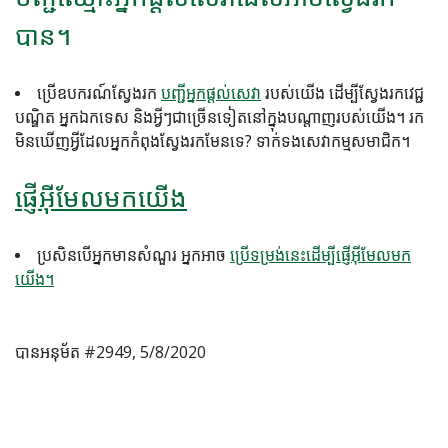
បាន។
ប្រើឧបករណ៍ស្វែងរក
បញ្ជីអ្នកផ្តល់សេវា
របស់យើង ដើម្បីស្វែងរកវេជ្ជ
បណ្ឌិត អ្នកឯកទេស និងអ្វីៗជាច្រើនទៀតនៅក្នុងបណ្តាញរបស់យើង។ រក
មិនឃើញអ្វីដែលអ្នកកំពុងស្វែងរកមែនទេ? ទាក់ទងសេវាកម្មសមាជិក។
ផ្ញើអ៊ីមែលមកយើង
ប្រសិនបើអ្នកមានសំណួរ អ្នកអាច
ប្រើទម្រង់នេះដើម្បីផ្ញើអ៊ីមែលមក
យើង។
បានអនុម័ត #2949, 5/8/2020