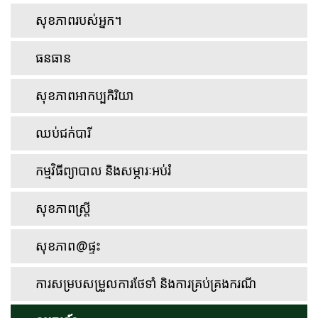
សុខភាពរបស់អ្នក។
ធនធាន
សុខភាពអាកប្បកិរិយា
ឈប់ជក់បារី
កម្មវិធីព្យាបាល និងសម្ភារៈអប់រំ
សុខភាពស្ត្រី
សុខភាព@ផ្ទះ
ការសម្របសម្រួលការថែទាំ និងការគ្រប់គ្រងករណី