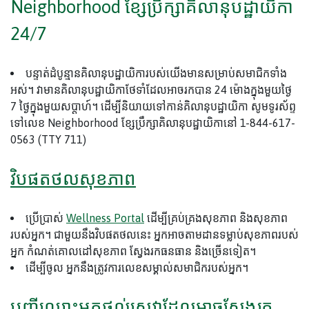
Neighborhood ខ្សែប្រឹក្សាគិលានុបដ្ឋាយិកា
24/7
បន្ទាត់ដំបូន្មានគិលានុបដ្ឋាយិការបស់យើងមានសម្រាប់សមាជិកទាំង
អស់។ វាមានគិលានុបដ្ឋាយិកាថែទាំដែលអាចរកបាន 24 ម៉ោងក្នុងមួយថ្ងៃ
7 ថ្ងៃក្នុងមួយសប្តាហ៍។ ដើម្បីនិយាយទៅកាន់គិលានុបដ្ឋាយិកា សូមទូរស័ព្ទ
ទៅលេខ Neighborhood ខ្សែប្រឹក្សាគិលានុបដ្ឋាយិកានៅ 1-844-617-
0563 (TTY 711)
វិបផតថលសុខភាព
ប្រើប្រាស់
Wellness Portal
ដើម្បីគ្រប់គ្រងសុខភាព និងសុខភាព
របស់អ្នក។ ជាមួយនឹងវិបផតថលនេះ អ្នកអាចតាមដានទម្លាប់សុខភាពរបស់
អ្នក កំណត់គោលដៅសុខភាព ស្វែងរកធនធាន និងច្រើនទៀត។
ដើម្បីចូល អ្នកនឹងត្រូវការលេខសម្គាល់សមាជិករបស់អ្នក។
បញ្ជីឈ្មោះអ្នកផ្តល់សេវាដែលអាចស្វែងរក