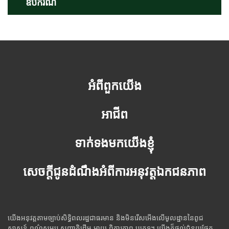
ឧបករណ៍
អំពីពួកយើង
អាជីព
ទាក់ទងមកយើងខ្ញុំ
សេចក្តីជូនដំណឹងអំពីការអនុវត្តឯកជនភាព
យើងអនុវត្តតាមច្បាប់សិទ្ធិពលរដ្ឋជាធរមាន និងមិនរើសអើងលើមូលដ្ឋាននៃពូជ
សាសន៍ ពណ៌សម្បុរ សញ្ជាតិដើម អាយុ ពិការភាព ឬភេទ។ យើងក៏ផ្តល់ជំនួយផ្នែក