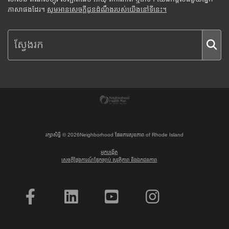
ភាសាផងដែរ។
សូមអានសេចក្តីជូនដំណឹងរបស់យើងនៅទីនេះ។
រក្សាសិទ្ធិ ©
2026
Neighborhood ផែនការសុខភាព of Rhode Island
អ្នកបង្កើត
សេចក្តីថ្លែងការណ៍ផ្នែកច្បាប់ សុវត្ថិភាព និងឯកជនភាព