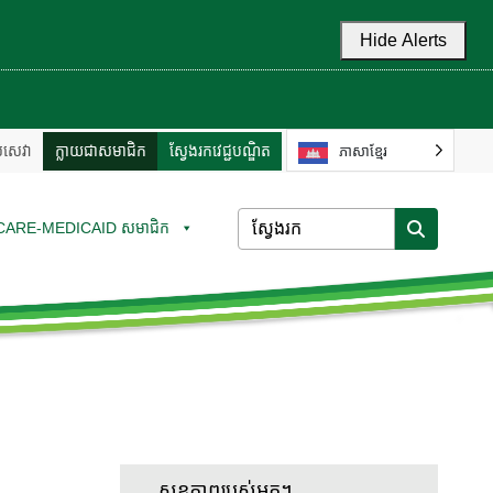
Hide Alerts
ល់សេវា
ក្លាយជាសមាជិក
ស្វែងរកវេជ្ជបណ្ឌិត
ភាសាខ្មែរ
CARE-MEDICAID សមាជិក
សុខភាពរបស់អ្នក។