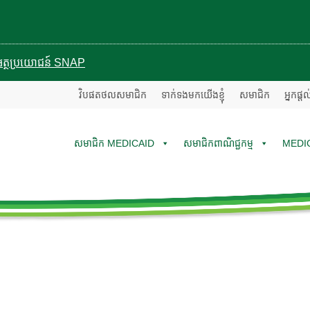
បានអត្ថប្រយោជន៍ SNAP
វិបផតថលសមាជិក
ទាក់ទងមកយើងខ្ញុំ
សមាជិក
អ្នកផ្ត
សមាជិក MEDICAID
សមាជិកពាណិជ្ជកម្ម
MEDI