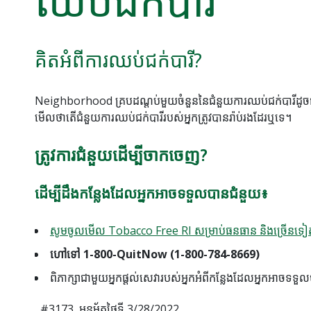
ឈប់ជក់បារី
គិតអំពីការឈប់ជក់បារី?
Neighborhood គ្របដណ្តប់មួយចំនួននៃជំនួយការឈប់ជក់បារីដូចជា
មើលថាតើជំនួយការឈប់ជក់បារីរបស់អ្នកត្រូវបានរ៉ាប់រងដែរឬទេ។
ត្រូវការជំនួយដើម្បីចាកចេញ?
ដើម្បីដឹងកន្លែងដែលអ្នកអាចទទួលបានជំនួយ៖
សូមចូលមើល Tobacco Free RI សម្រាប់ធនធាន និងច្រើនទៀ
ហៅទៅ 1-800-QuitNow (1-800-784-8669)
ពិភាក្សាជាមួយអ្នកផ្តល់សេវារបស់អ្នកអំពីកន្លែងដែលអ្នកអាចទទួ
#3173, អនុម័តថ្ងៃទី 3/28/2022