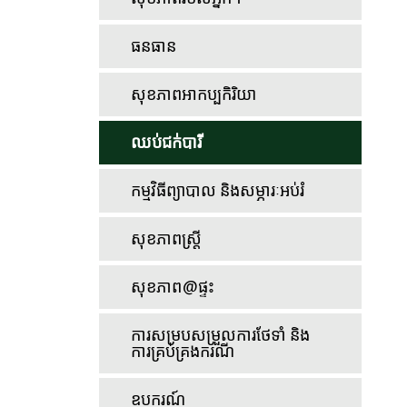
ធនធាន
សុខភាពអាកប្បកិរិយា
ឈប់ជក់បារី
កម្មវិធីព្យាបាល និងសម្ភារៈអប់រំ
សុខភាពស្ត្រី
សុខភាព@ផ្ទះ
ការសម្របសម្រួលការថែទាំ និង
ការគ្រប់គ្រងករណី
ឧបករណ៍