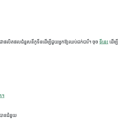
ផលិតផលជំនួសនីកូទីនដើម្បីជួយអ្នកឱ្យឈប់ជក់បារី។ ចុច
ទីនេះ
ដើម្បី
ត។
លបានជំនួយ