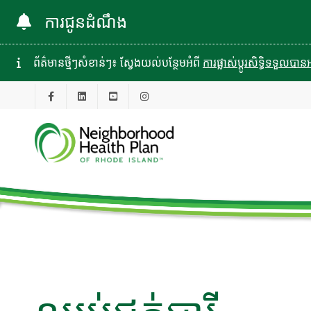
ការជូនដំណឹង
ព័ត៌មានថ្មីៗសំខាន់ៗ៖ ស្វែងយល់បន្ថែមអំពី
ការផ្លាស់ប្តូរសិទ្ធិទទួល