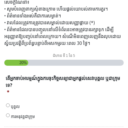
សេចក្តីណែនាំ៖
• សូមបំពេញពាក្យសុំខាងក្រោម ហើយផ្តល់យោបល់តាមការគួរ។
• ព័ត៌មានទាំងអស់គឺជាការសម្ងាត់។
• វាលដែលត្រូវការត្រូវបានសម្គាល់ដោយសញ្ញាផ្កាយ (*)
• ព័ត៌មានដែលបានបញ្ចូលនៅលើទំព័រនេះអាចត្រូវបានរក្សាទុក ដើម្បី
អនុញ្ញាតឱ្យបញ្ចប់នៅពេលក្រោយ។ សំណើមិនពេញលេញនឹងលុបដោយ
ស្វ័យប្រវត្តិពីប្រព័ន្ធបន្ទាប់ពីអសកម្មរយៈពេល 30 ថ្ងៃ។
ជំហាន
ទី 1
នៃ
5
20%
តើ
តើអ្នកចាប់អារម្មណ៍ក្នុងការចុះកិច្ចសន្យាជាអ្នកផ្តល់សេវាបុគ្គល ឬជាក្រុម
អ្នក
ទេ?
ចាប់
*
អារម្មណ៍
ក្នុង
ការ
បុគ្គល
ចុះ
ការអនុវត្តជាក្រុម
កិច្ច
សន្យា