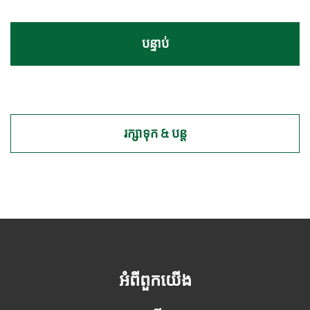
ជា
អ្នក
ផ្តល់
សេវា
បុគ្គល
ឬ
ជា
ក្រុម
ទេ?
*
រក្សាទុក & បន្ត
អំពីពួកយើង