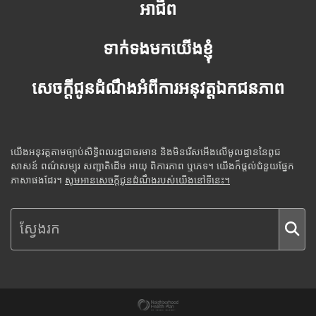
អាជីព
ទាក់ទងមកយើងខ្ញុំ
សេចក្តីជូនដំណឹងអំពីការអនុវត្តឯកជនភាព
យើងអនុវត្តតាមច្បាប់សិទ្ធិពលរដ្ឋជាធរមាន និងមិនរើសអើងលើមូលដ្ឋាននៃពូជ
សាសន៍ ពណ៌សម្បុរ សញ្ជាតិដើម អាយុ ពិការភាព ឬភេទ។ យើងក៏ផ្តល់ជំនួយផ្នែក
ភាសាផងដែរ។
សូមអានសេចក្តីជូនដំណឹងរបស់យើងនៅទីនេះ។