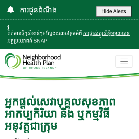
ការជូនដំណឹង
Hide Alerts
ព័ត៌មានថ្មីៗសំខាន់ៗ៖ ស្វែងយល់បន្ថែមអំពី
ការផ្លាស់ប្តូរសិទ្ធិទទួលបាន
អត្ថប្រយោជន៍ SNAP
អ្នកផ្តល់សេវាបុគ្គលសុខភាព
អាកប្បកិរិយា និង ឬកម្មវិធី
អនុវត្តជាក្រុម