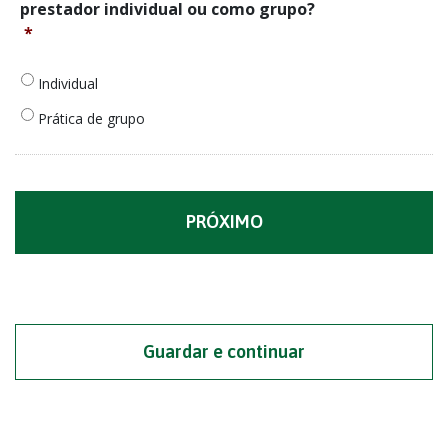
interessado
prestador individual ou como grupo?
em
*
celebrar
um
contrato
Individual
como
Prática de grupo
prestador
individual
ou
como
grupo?
*
Guardar e continuar