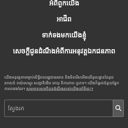
អំពីពួកយើង
អាជីព
ទាក់ទងមកយើងខ្ញុំ
សេចក្តីជូនដំណឹងអំពីការអនុវត្តឯកជនភាព
យើងអនុវត្តតាមច្បាប់សិទ្ធិពលរដ្ឋជាធរមាន និងមិនរើសអើងលើមូលដ្ឋាននៃពូជ
សាសន៍ ពណ៌សម្បុរ សញ្ជាតិដើម អាយុ ពិការភាព ឬភេទ។ យើងក៏ផ្តល់ជំនួយផ្នែក
ភាសាផងដែរ។
សូមអានសេចក្តីជូនដំណឹងរបស់យើងនៅទីនេះ។