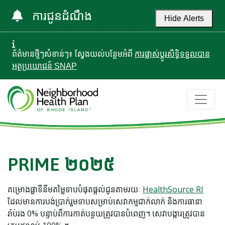
ការជូនដំណឹង
Hide Alerts
ព័ត៌មានថ្មីៗសំខាន់ៗ៖ ស្វែងយល់បន្ថែមអំពី
ការផ្លាស់ប្តូរសិទ្ធិទទួលបាន
អត្ថប្រយោជន៍ SNAP
PRIME ២០២៥
គម្រោងផ្លាទីនីមតម្លៃទាបបំផុតផ្តល់ជូនតាមរយៈ
HealthSource RI
ដែលមានការបង់ប្រាក់រួមទាបសម្រាប់សេវាកម្មជាក់លាក់ និងការធានា
រ៉ាប់រង 0% បន្ទាប់ពីការកាត់បន្ថយត្រូវបានបំពេញ។ សេវាបង្ការត្រូវបាន