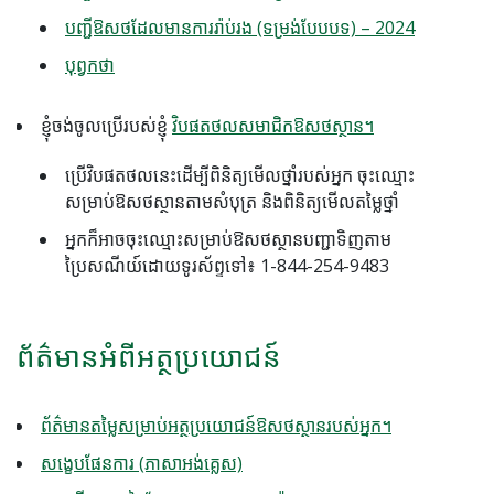
បញ្ជីឱសថដែលមានការរ៉ាប់រង (ទម្រង់បែបបទ) – 2024
បុព្វកថា
ខ្ញុំចង់ចូលប្រើរបស់ខ្ញុំ
វិបផតថលសមាជិកឱសថស្ថាន។
ប្រើវិបផតថលនេះដើម្បីពិនិត្យមើលថ្នាំរបស់អ្នក ចុះឈ្មោះ
សម្រាប់ឱសថស្ថានតាមសំបុត្រ និងពិនិត្យមើលតម្លៃថ្នាំ
អ្នកក៏អាចចុះឈ្មោះសម្រាប់ឱសថស្ថានបញ្ជាទិញតាម
ប្រៃសណីយ៍ដោយទូរស័ព្ទទៅ៖ 1-844-254-9483
ព័ត៌មានអំពីអត្ថប្រយោជន៍
ព័ត៌មានតម្លៃសម្រាប់អត្ថប្រយោជន៍ឱសថស្ថានរបស់អ្នក។
សង្ខេបផែនការ (ភាសាអង់គ្លេស)