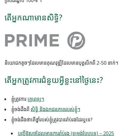
គ្របដណ្តប់ 100% ។
តើអ្នកណាមានសិទ្ធិ?
និយោជកតូចៗដែលមានគុណវុឌ្ឍិដែលមានបុគ្គលិកពី 2-50 នាក់។
តើអ្នកត្រូវការជំនួយអ្វីខ្លះនៅថ្ងៃនេះ?
ខ្ញុំត្រូវការ
គ្រូពេទ្យ។
ខ្ញុំចង់ដឹងពី
សិទ្ធិ និងឯកជនភាពរបស់ខ្ញុំ។
ខ្ញុំ​ចង់​ដឹង​ថា​តើ​ថ្នាំ​របស់​ខ្ញុំ​ត្រូវ​បាន​រ៉ាប់រង​ដែរ​ឬ​ទេ?
បញ្ជីឱសថដែលមានការរ៉ាប់រង (ទម្រង់បែបបទ) – 2025