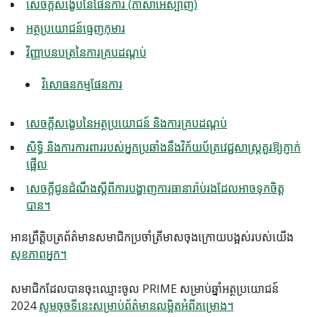
សេចក្តីសង្ខេបនៃផែនការ (ភាសាអេស្ប៉ាញ)
អត្ថប្រយោជន៍ធ្មេញកុមារ
វិញ្ញាបនបត្រនៃការគ្របដណ្តប់
វិសោធនកម្មផែនការ
សេចក្តីសង្ខេបនៃអត្ថប្រយោជន៍ និងការគ្របដណ្តប់
សិទ្ធិ និងការការពាររបស់អ្នកប្រឆាំងនឹងវិក័យប័ត្រវេជ្ជសាស្ត្រគួរឱ្យភ្ញាក់
ផ្អើល
សេចក្តីជូនដំណឹងស្តីពីការបង្ហាញការធានារ៉ាប់រងដែលអាចទុកចិត្ត
បាន។
អាន​ព្រឹត្តិបត្រ​ព័ត៌មាន​សមាជិក​ប្រចាំ​ត្រីមាស​ចុងក្រោយ​បង្អស់​របស់​យើង
សុខភាពអ្នក​។
សមាជិកដែលបានចុះឈ្មោះចូល PRIME សម្រាប់ឆ្នាំអត្ថប្រយោជន៍
2024
សូមចុចទីនេះសម្រាប់ព័ត៌មានលម្អិតអំពីគម្រោង។