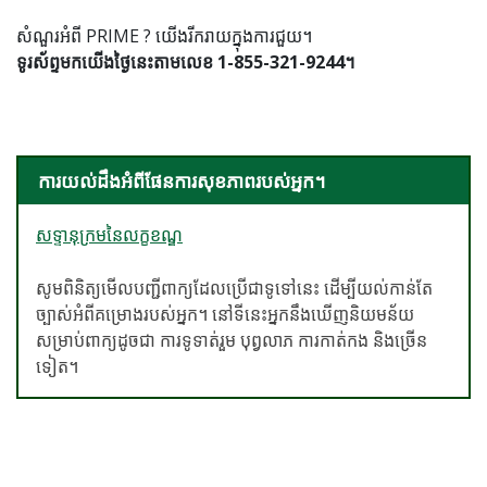
សំណួរអំពី PRIME ? យើងរីករាយក្នុងការជួយ។
ទូរស័ព្ទមកយើងថ្ងៃនេះតាមលេខ 1-855-321-9244។
ការយល់ដឹងអំពីផែនការសុខភាពរបស់អ្នក។
សទ្ទានុក្រមនៃលក្ខខណ្ឌ
សូមពិនិត្យមើលបញ្ជីពាក្យដែលប្រើជាទូទៅនេះ ដើម្បីយល់កាន់តែ
ច្បាស់អំពីគម្រោងរបស់អ្នក។ នៅទីនេះអ្នកនឹងឃើញនិយមន័យ
សម្រាប់ពាក្យដូចជា ការទូទាត់រួម បុព្វលាភ ការកាត់កង និងច្រើន
ទៀត។