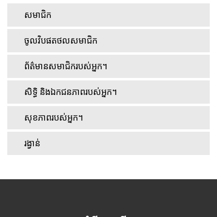
សមាជិក
ចូលវិបផតថលសមាជិក
ព័ត៌មានសមាជិករបស់អ្នក។
សិទ្ធិ និងឯកជនភាពរបស់អ្នក។
សុខភាពរបស់អ្នក។
រង្វាន់