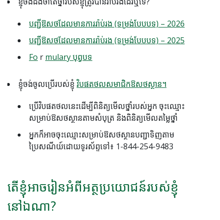
ខ្ញុំ​ចង់​ដឹង​ថា​តើ​ថ្នាំ​របស់​ខ្ញុំ​ត្រូវ​បាន​រ៉ាប់រង​ដែរ​ឬ​ទេ?
បញ្ជីឱសថដែលមានការរ៉ាប់រង (ទម្រង់បែបបទ) – 2026
បញ្ជីឱសថដែលមានការរ៉ាប់រង (ទម្រង់បែបបទ) – 2025
Fo
r
mulary បុព្វបទ
ខ្ញុំចង់ចូលប្រើរបស់ខ្ញុំ
វិបផតថលសមាជិកឱសថស្ថាន។
ប្រើវិបផតថលនេះដើម្បីពិនិត្យមើលថ្នាំរបស់អ្នក ចុះឈ្មោះ
សម្រាប់ឱសថស្ថានតាមសំបុត្រ និងពិនិត្យមើលតម្លៃថ្នាំ
អ្នកក៏អាចចុះឈ្មោះសម្រាប់ឱសថស្ថានបញ្ជាទិញតាម
ប្រៃសណីយ៍ដោយទូរស័ព្ទទៅ៖ 1-844-254-9483
តើខ្ញុំអាចរៀនអំពីអត្ថប្រយោជន៍របស់ខ្ញុំ
នៅឯណា?