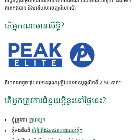
បណ្តាញជាមួយនឹងការចែករំលែកការចំណាយដាច់ដោយឡែក ដែលអាច
កាត់កងបាន និងអតិបរមាចេញពីហោប៉ៅ
តើអ្នកណាមានសិទ្ធិ?
និយោជកតូចៗដែលមានគុណវុឌ្ឍិដែលមានបុគ្គលិកពី 2-50 នាក់។
តើអ្នកត្រូវការជំនួយអ្វីខ្លះនៅថ្ងៃនេះ?
ខ្ញុំត្រូវការ
គ្រូពេទ្យ។
ខ្ញុំចង់ដឹងពី
សិទ្ធិ និងឯកជនភាពរបស់ខ្ញុំ។