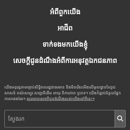
អំពីពួកយើង
អាជីព
ទាក់ទងមកយើងខ្ញុំ
សេចក្តីជូនដំណឹងអំពីការអនុវត្តឯកជនភាព
យើងអនុវត្តតាមច្បាប់សិទ្ធិពលរដ្ឋជាធរមាន និងមិនរើសអើងលើមូលដ្ឋាននៃពូជ
សាសន៍ ពណ៌សម្បុរ សញ្ជាតិដើម អាយុ ពិការភាព ឬភេទ។ យើងក៏ផ្តល់ជំនួយផ្នែក
ភាសាផងដែរ។
សូមអានសេចក្តីជូនដំណឹងរបស់យើងនៅទីនេះ។