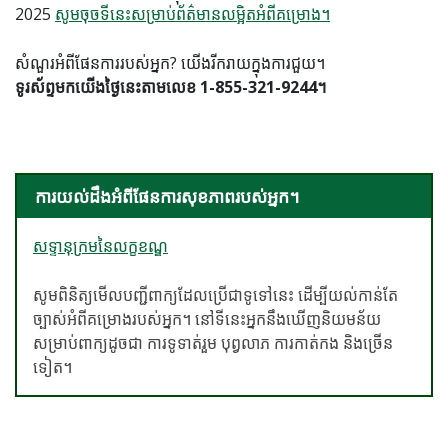
2025
សូមចុចទីនេះសម្រាប់ព័ត៌មានលម្អិតអំពីគម្រោង។
សំណួរអំពីផែនការរបស់អ្នក? យើងរីករាយក្នុងការជួយ។
ទូរស័ព្ទមកយើងថ្ងៃនេះតាមលេខ 1-855-321-9244។
ការយល់ដឹងអំពីផែនការសុខភាពរបស់អ្នក។
សទ្ទានុក្រមនៃលក្ខខណ្ឌ
សូមពិនិត្យមើលបញ្ជីពាក្យដែលប្រើជាទូទៅនេះ ដើម្បីយល់កាន់តែ
ច្បាស់អំពីគម្រោងរបស់អ្នក។ នៅទីនេះអ្នកនឹងឃើញនិយមន័យ
សម្រាប់ពាក្យដូចជា ការទូទាត់រួម បុព្វលាភ ការកាត់កង និងច្រើន
ទៀត។