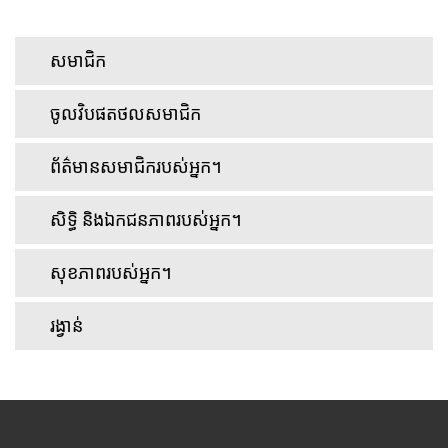
សមាជិក
ចូលវិបផតថលសមាជិក
ព័ត៌មានសមាជិករបស់អ្នក។
សិទ្ធិ និងឯកជនភាពរបស់អ្នក។
សុខភាពរបស់អ្នក។
រង្វាន់