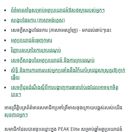
ព័ត៌មានតម្លៃសម្រាប់អត្ថប្រយោជន៍ឱសថស្ថានរបស់អ្នក។
សង្ខេបផែនការ (ភាសាអង់គ្លេស)
សេចក្តីសង្ខេបផែនការ (ភាសាអេស្ប៉ាញ) - មកដល់ឆាប់ៗនេះ
អត្ថប្រយោជន៍ធ្មេញកុមារ
វិញ្ញាបនបត្រនៃការគ្របដណ្តប់
សេចក្តីសង្ខេបនៃអត្ថប្រយោជន៍ និងការគ្របដណ្តប់
សិទ្ធិ និងការការពាររបស់អ្នកប្រឆាំងនឹងវិក័យប័ត្រវេជ្ជសាស្ត្រគួរឱ្យភ្ញាក់
ផ្អើល
សេចក្តីជូនដំណឹងស្តីពីការបង្ហាញការធានារ៉ាប់រងដែលអាចទុកចិត្ត
បាន។
អាន​ព្រឹត្តិបត្រ​ព័ត៌មាន​សមាជិក​ប្រចាំ​ត្រីមាស​ចុងក្រោយ​បង្អស់​របស់​យើង
សុខភាពអ្នក​។
សមាជិកដែលបានចុះឈ្មោះក្នុង PEAK Elite សម្រាប់ឆ្នាំអត្ថប្រយោជន៍