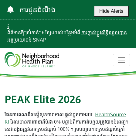
ការជូនដំណឹង
Hide Alerts
ព័ត៌មានថ្មីៗសំខាន់ៗ៖ ស្វែងយល់បន្ថែមអំពី
ការផ្លាស់ប្តូរសិទ្ធិទទួលបាន
អត្ថប្រយោជន៍ SNAP
PEAK Elite 2026
ផែនការគណនីសន្សំសុខភាពមាស ផ្តល់ជូនតាមរយៈ
HealthSource
RI
ដែលមានការធានារ៉ាប់រង 0% បន្ទាប់ពីការកាត់បន្ថយត្រូវបានបំពេញ។
សេវាបង្ការត្រូវបានគ្របដណ្តប់ 100% ។ រួមបញ្ចូលការគ្របដណ្តប់ក្រៅ