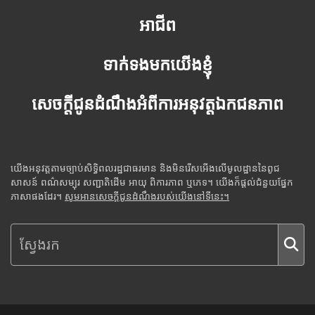
អាជីព
ទាក់ទងមកយើងខ្ញុំ
សេចក្តីជូនដំណឹងអំពីការអនុវត្តឯកជនភាព
យើងអនុវត្តតាមច្បាប់សិទ្ធិពលរដ្ឋជាធរមាន និងមិនរើសអើងលើមូលដ្ឋាននៃពូជ
សាសន៍ ពណ៌សម្បុរ សញ្ជាតិដើម អាយុ ពិការភាព ឬភេទ។ យើងក៏ផ្តល់ជំនួយផ្នែក
ភាសាផងដែរ។
សូមអានសេចក្តីជូនដំណឹងរបស់យើងនៅទីនេះ។