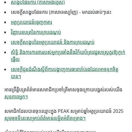
សង្ខេបផែនការ (ភាសាអង់គ្លេស)
សេចក្តីសង្ខេបផែនការ (ភាសាអេស្ប៉ាញ) - មកដល់ឆាប់ៗនេះ
អត្ថប្រយោជន៍ធ្មេញកុមារ
វិញ្ញាបនបត្រនៃការគ្របដណ្តប់
សេចក្តីសង្ខេបនៃអត្ថប្រយោជន៍ និងការគ្របដណ្តប់
សិទ្ធិ និងការការពាររបស់អ្នកប្រឆាំងនឹងវិក័យប័ត្រវេជ្ជសាស្ត្រគួរឱ្យភ្ញាក់
ផ្អើល
សេចក្តីជូនដំណឹងស្តីពីការបង្ហាញការធានារ៉ាប់រងដែលអាចទុកចិត្ត
បាន។
អាន​ព្រឹត្តិបត្រ​ព័ត៌មាន​សមាជិក​ប្រចាំ​ត្រីមាស​ចុងក្រោយ​បង្អស់​របស់​យើង
សុខភាពអ្នក​។
សមាជិកដែលបានចុះឈ្មោះក្នុង PEAK សម្រាប់ឆ្នាំអត្ថប្រយោជន៍ 2025
សូមចុចទីនេះសម្រាប់ព័ត៌មានលម្អិតអំពីគម្រោង។