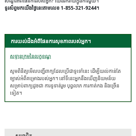
សំណួរអំពីផែនការរបស់អ្នក? យើងរីករាយក្នុងការជួយ។
ទូរស័ព្ទមកយើងថ្ងៃនេះតាមលេខ 1-855-321-9244។
ការយល់ដឹងអំពីផែនការសុខភាពរបស់អ្នក។
សទ្ទានុក្រមនៃលក្ខខណ្ឌ
សូមពិនិត្យមើលបញ្ជីពាក្យដែលប្រើជាទូទៅនេះ ដើម្បីយល់កាន់តែ
ច្បាស់អំពីគម្រោងរបស់អ្នក។ នៅទីនេះអ្នកនឹងឃើញនិយមន័យ
សម្រាប់ពាក្យដូចជា ការទូទាត់រួម បុព្វលាភ ការកាត់កង និងច្រើន
ទៀត។
សមាជិក