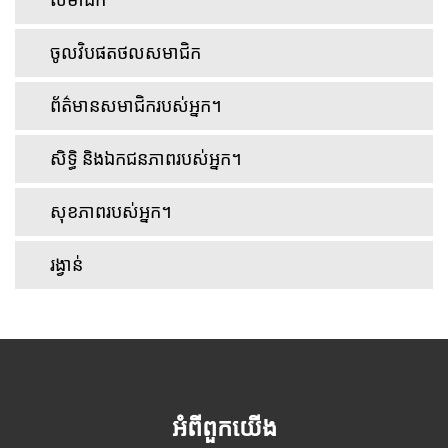
ចូលវិបផតថលសមាជិក
ព័ត៌មានសមាជិករបស់អ្នក។
សិទ្ធិ និងឯកជនភាពរបស់អ្នក។
សុខភាពរបស់អ្នក។
រង្វាន់
អំពីពួកយើង