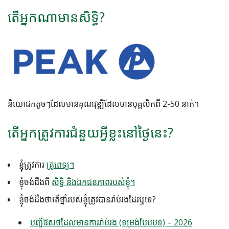
តើអ្នកណាមានសិទ្ធិ?
និយោជកតូចៗដែលមានគុណវុឌ្ឍិដែលមានបុគ្គលិកពី 2-50 នាក់។
តើអ្នកត្រូវការជំនួយអ្វីខ្លះនៅថ្ងៃនេះ?
ខ្ញុំត្រូវការ
គ្រូពេទ្យ។
ខ្ញុំចង់ដឹងពី
សិទ្ធិ និងឯកជនភាពរបស់ខ្ញុំ។
ខ្ញុំ​ចង់​ដឹង​ថា​តើ​ថ្នាំ​របស់​ខ្ញុំ​ត្រូវ​បាន​រ៉ាប់រង​ដែរ​ឬ​ទេ?
បញ្ជីឱសថដែលមានការរ៉ាប់រង (ទម្រង់បែបបទ) – 2026