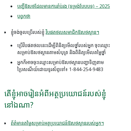
បញ្ជីឱសថដែលមានការរ៉ាប់រង (ទម្រង់បែបបទ) – 2025
បុព្វកថា
ខ្ញុំចង់ចូលប្រើរបស់ខ្ញុំ
វិបផតថលសមាជិកឱសថស្ថាន។
ប្រើវិបផតថលនេះដើម្បីពិនិត្យមើលថ្នាំរបស់អ្នក ចុះឈ្មោះ
សម្រាប់ឱសថស្ថានតាមសំបុត្រ និងពិនិត្យមើលតម្លៃថ្នាំ
អ្នកក៏អាចចុះឈ្មោះសម្រាប់ឱសថស្ថានបញ្ជាទិញតាម
ប្រៃសណីយ៍ដោយទូរស័ព្ទទៅ៖ 1-844-254-9483
តើខ្ញុំអាចរៀនអំពីអត្ថប្រយោជន៍របស់ខ្ញុំ
នៅឯណា?
ព័ត៌មានតម្លៃសម្រាប់អត្ថប្រយោជន៍ឱសថស្ថានរបស់អ្នក។