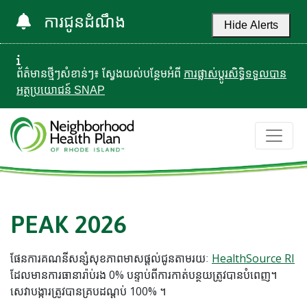
ការជូនដំណឹង
Hide Alerts
ព័ត៌មានថ្មីៗសំខាន់ៗ៖ ស្វែងយល់បន្ថែមអំពី
ការផ្លាស់ប្តូរសិទ្ធិទទួលបាន
អត្ថប្រយោជន៍ SNAP
PEAK 2026
ផែនការគណនីសន្សំសុខភាពមាសផ្តល់ជូនតាមរយៈ
HealthSource RI
ដែលមានការធានារ៉ាប់រង 0% បន្ទាប់ពីការកាត់បន្ថយត្រូវបានបំពេញ។
សេវាបង្ការត្រូវបានគ្របដណ្តប់ 100% ។