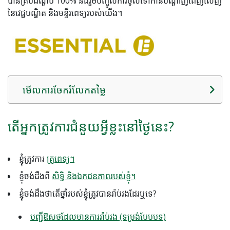
បានគ្របដណ្តប់ 100% និងរួមបញ្ចូលការចូលទៅកាន់បណ្តាញពេញលេញ
នៃវេជ្ជបណ្ឌិត និងមន្ទីរពេទ្យរបស់យើង។
មើលការចែករំលែកតម្លៃ
តើអ្នកត្រូវការជំនួយអ្វីខ្លះនៅថ្ងៃនេះ?
ខ្ញុំត្រូវការ
គ្រូពេទ្យ។
ខ្ញុំចង់ដឹងពី
សិទ្ធិ និងឯកជនភាពរបស់ខ្ញុំ។
ខ្ញុំ​ចង់​ដឹង​ថា​តើ​ថ្នាំ​របស់​ខ្ញុំ​ត្រូវ​បាន​រ៉ាប់រង​ដែរ​ឬ​ទេ?
បញ្ជីឱសថដែលមានការរ៉ាប់រង (ទម្រង់បែបបទ)