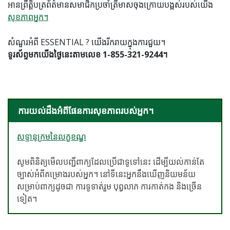
អាន​ព្រឹត្តិបត្រ​ព័ត៌មាន​សមាជិក​ប្រចាំ​ត្រីមាស​ចុងក្រោយ​បង្អស់​របស់​យើង
សុខភាពអ្នក​។
សំណួរអំពី ESSENTIAL ? យើងរីករាយក្នុងការជួយ។
ទូរស័ព្ទមកយើងថ្ងៃនេះតាមលេខ 1-855-321-9244។
ការយល់ដឹងអំពីផែនការសុខភាពរបស់អ្នក។
សទ្ទានុក្រមនៃលក្ខខណ្ឌ
សូមពិនិត្យមើលបញ្ជីពាក្យដែលប្រើជាទូទៅនេះ ដើម្បីយល់កាន់តែ
ច្បាស់អំពីគម្រោងរបស់អ្នក។ នៅទីនេះអ្នកនឹងឃើញនិយមន័យ
សម្រាប់ពាក្យដូចជា ការទូទាត់រួម បុព្វលាភ ការកាត់កង និងច្រើន
ទៀត។