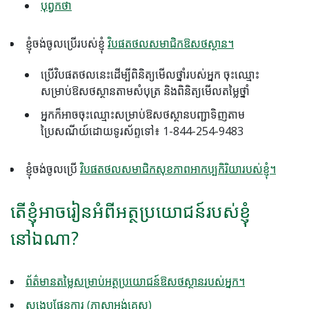
បុព្វកថា
ខ្ញុំចង់ចូលប្រើរបស់ខ្ញុំ
វិបផតថលសមាជិកឱសថស្ថាន។
ប្រើវិបផតថលនេះដើម្បីពិនិត្យមើលថ្នាំរបស់អ្នក ចុះឈ្មោះ
សម្រាប់ឱសថស្ថានតាមសំបុត្រ និងពិនិត្យមើលតម្លៃថ្នាំ
អ្នកក៏អាចចុះឈ្មោះសម្រាប់ឱសថស្ថានបញ្ជាទិញតាម
ប្រៃសណីយ៍ដោយទូរស័ព្ទទៅ៖ 1-844-254-9483
ខ្ញុំចង់ចូលប្រើ
វិបផតថលសមាជិកសុខភាពអាកប្បកិរិយារបស់ខ្ញុំ។
តើខ្ញុំអាចរៀនអំពីអត្ថប្រយោជន៍របស់ខ្ញុំ
នៅឯណា?
ព័ត៌មានតម្លៃសម្រាប់អត្ថប្រយោជន៍ឱសថស្ថានរបស់អ្នក។
សង្ខេបផែនការ (ភាសាអង់គ្លេស)