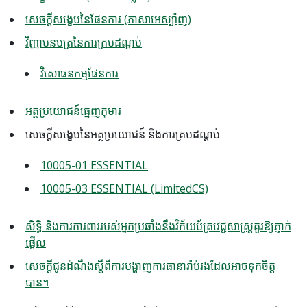
សេចក្តីសង្ខេបនៃផែនការ (ភាសាអេស្ប៉ាញ)
វិញ្ញាបនបត្រនៃការគ្របដណ្តប់
វិសោធនកម្មផែនការ
អត្ថប្រយោជន៍ធ្មេញកុមារ
សេចក្តីសង្ខេបនៃអត្ថប្រយោជន៍ និងការគ្របដណ្តប់
10005-01 ESSENTIAL
10005-03 ESSENTIAL (LimitedCS)
សិទ្ធិ និងការការពាររបស់អ្នកប្រឆាំងនឹងវិក័យប័ត្រវេជ្ជសាស្ត្រគួរឱ្យភ្ញាក់
ផ្អើល
សេចក្តីជូនដំណឹងស្តីពីការបង្ហាញការធានារ៉ាប់រងដែលអាចទុកចិត្ត
បាន។