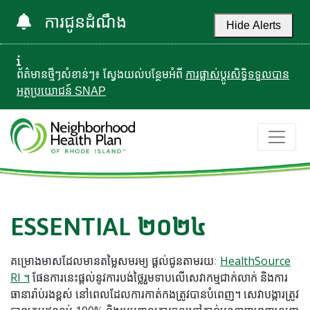
ការជូនដំណឹង
Hide Alerts
ព័ត៌មានថ្មីៗសំខាន់ៗ៖ ស្វែងយល់បន្ថែមអំពី
ការផ្លាស់ប្តូរសិទ្ធិទទួលបាន
អត្ថប្រយោជន៍ SNAP
ESSENTIAL ២០២៤
គម្រោងមាសដែលមានតម្លៃសមរម្យ ផ្តល់ជូនតាមរយៈ
HealthSource
RI ។
ផែនការនេះផ្តល់នូវការបង់ថ្លៃរួមទាបលើសេវាកម្មជាក់លាក់ និងការ
ធានារ៉ាប់រងខ្ពស់ នៅពេលដែលការកាត់កងត្រូវបានបំពេញ។ សេវាបង្ការត្រូវ