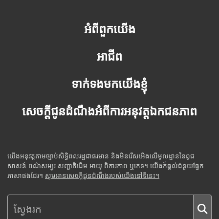
អំពីពួកយើង
អាជីព
ទាក់ទងមកយើងខ្ញុំ
សេចក្តីជូនដំណឹងអំពីការអនុវត្តឯកជនភាព
យើងអនុវត្តតាមច្បាប់សិទ្ធិពលរដ្ឋជាធរមាន និងមិនរើសអើងលើមូលដ្ឋាននៃពូជ
សាសន៍ ពណ៌សម្បុរ សញ្ជាតិដើម អាយុ ពិការភាព ឬភេទ។ យើងក៏ផ្តល់ជំនួយផ្នែក
ភាសាផងដែរ។
សូមអានសេចក្តីជូនដំណឹងរបស់យើងនៅទីនេះ។