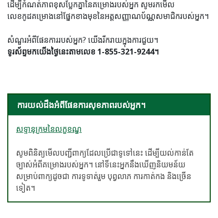
ដើម្បីកំណត់ភាពខុសប្លែកគ្នានៃគម្រោងរបស់អ្នក សូមរកមើល
លេខកូដគម្រោងនៅផ្នែកខាងមុខនៃអត្តសញ្ញាណប័ណ្ណសមាជិករបស់អ្នក។
សំណួរអំពីផែនការរបស់អ្នក? យើងរីករាយក្នុងការជួយ។
ទូរស័ព្ទមកយើងថ្ងៃនេះតាមលេខ 1-855-321-9244។
ការយល់ដឹងអំពីផែនការសុខភាពរបស់អ្នក។
សទ្ទានុក្រមនៃលក្ខខណ្ឌ
សូមពិនិត្យមើលបញ្ជីពាក្យដែលប្រើជាទូទៅនេះ ដើម្បីយល់កាន់តែ
ច្បាស់អំពីគម្រោងរបស់អ្នក។ នៅទីនេះអ្នកនឹងឃើញនិយមន័យ
សម្រាប់ពាក្យដូចជា ការទូទាត់រួម បុព្វលាភ ការកាត់កង និងច្រើន
ទៀត។