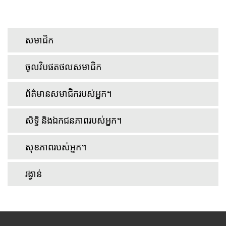
សមាជិក
ចូលវិបផតថលសមាជិក
ព័ត៌មានសមាជិករបស់អ្នក។
សិទ្ធិ និងឯកជនភាពរបស់អ្នក។
សុខភាពរបស់អ្នក។
រង្វាន់