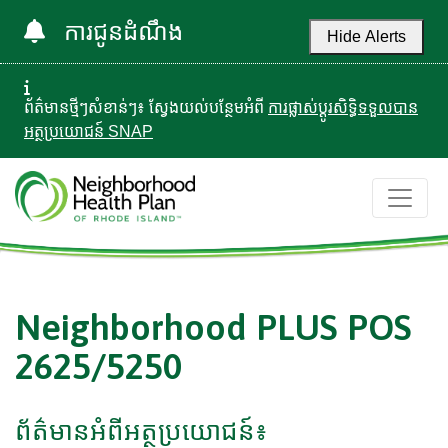
ការជូនដំណឹង
Hide Alerts
ព័ត៌មានថ្មីៗសំខាន់ៗ៖ ស្វែងយល់បន្ថែមអំពី
ការផ្លាស់ប្តូរសិទ្ធិទទួលបាន
អត្ថប្រយោជន៍ SNAP
Neighborhood PLUS POS
2625/5250
ព័ត៌មានអំពីអត្ថប្រយោជន៍៖