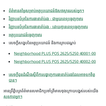
ព័ត៌មានតម្លៃសម្រាប់អត្ថប្រយោជន៍ឱសថស្ថានរបស់អ្នក។
វិញ្ញាបនប័ត្រនៃការធានារ៉ាប់រង - ជាមួយពេទ្យធ្មេញកុមារ
វិញ្ញាបនប័ត្រនៃការធានារ៉ាប់រង - ដោយគ្មានពេទ្យធ្មេញកុមារ
អត្ថប្រយោជន៍ធ្មេញកុមារ
សេចក្តីសង្ខេបនៃអត្ថប្រយោជន៍ និងការគ្របដណ្តប់
Neighborhood PLUS POS 2625/5250 40001-00
Neighborhood PLUS POS 2625/5250 40002-00
សេចក្តីជូនដំណឹងស្តីពីការបង្ហាញការធានារ៉ាប់រងដែលអាចទុកចិត្ត
បាន។
អាន​ព្រឹត្តិបត្រ​ព័ត៌មាន​សមាជិក​ប្រចាំ​ត្រីមាស​ចុងក្រោយ​បង្អស់​របស់​យើង
សុខភាពអ្នក​។