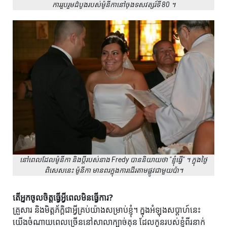
ការរួបរួមដំបូងរបស់ម៉ូនីកានៅចុងទសវត្សរ៍ទី 80 ។
នៅពេលដែលម៉ូនីកា និងប្តីរបស់នាង Fredy បាននិយាយថា "ខ្ញុំធ្វើ" ។ ក្នុង​ថ្ងៃ​
ពិសេស​នេះ ម៉ូនីកា មាន​ពរ​ក្នុង​ការ​ដើរ​តាម​ផ្លូវ​ជាមួយ​ប៉ា។
តើអ្នកចូលចិត្តធ្វើអ្វីពេលមិនធ្វើការ?
គ្រួសារ និង​មិត្តភ័ក្តិ​ជា​អ្វី​គ្រប់​យ៉ាង​សម្រាប់​ខ្ញុំ។ ក្នុងអំឡុងសប្តាហ៍នេះ
យើងចំណាយពេលច្រើននៅសាលាក្បាច់គុន ដែលកូនរបស់ខ្ញុំពីរនាក់