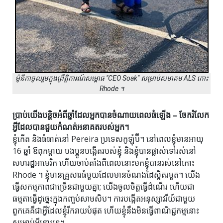
ម៉ូនីកាចូលរួមក្នុងព្រឹត្តិការណ៍សម្ពោធ "CEO Soak" សម្រាប់សមាគម ALS កោះ
Rhode ។
ប្រាប់យើងបន្តិចអំពីឆ្នាំដែលអ្នកបានចំណាយពេលធំឡើង – ចែករំលែក
អ្វីដែលបានជួយកំណត់អនាគតរបស់អ្នក។
ខ្ញុំកើត និងធំធាត់នៅ Pereira ប្រទេសកូឡុំប៊ី។ នៅពេលខ្ញុំមានអាយុ
16 ឆ្នាំ ឪពុកម្តាយ បងប្អូនបង្កើតរបស់ខ្ញុំ និងខ្ញុំបានផ្លាស់ទៅរស់នៅ
សហរដ្ឋអាមេរិក ហើយចាប់តាំងពីពេលនោះមកខ្ញុំបានរស់នៅកោះ
Rhode ។ ខ្ញុំ​មាន​គ្រួសារ​ធំ​មួយ​ដែល​មាន​ចំណង​ដៃ​ស្អិត​រមួត។ យើង
ធ្វើសកម្មភាពជាច្រើនជាមួយគ្នា; យើងចូលចិត្តធ្វើដំណើរ ហើយជា
ធម្មតាធ្វើដូច្នេះក្នុងកញ្ចប់សាមសិប។ ការបង្កើតអនុស្សាវរីយ៍ជាមួយ
ពួកគេគឺជាអ្វីដែលខ្ញុំរីករាយបំផុត ហើយខ្ញុំនឹងមិនធ្វើពាណិជ្ជកម្មនោះ
សម្រាប់អ្វីនោះទេ។