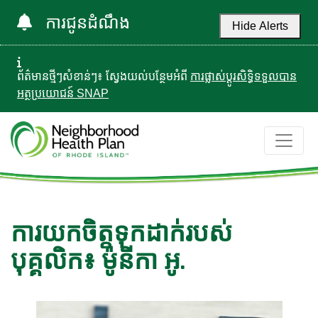
ការជូនដំណឹង
Hide Alerts
ព័ត៌មានថ្មីៗសំខាន់ៗ៖ ស្វែងយល់បន្ថែមអំពី
ការផ្លាស់ប្តូរសិទ្ធិទទួលបាន
អត្ថប្រយោជន៍ SNAP
ការយកចិត្តទុកដាក់របស់
បុគ្គលិក៖ ម៉ូនីកា អូ.