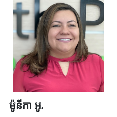
ម៉ូនីកា អូ.