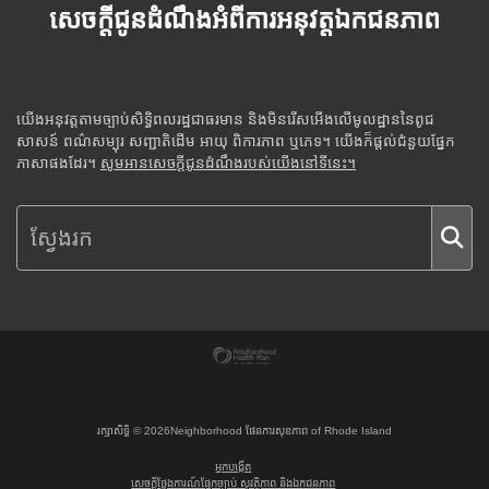
សេចក្តីជូនដំណឹងអំពីការអនុវត្តឯកជនភាព
យើងអនុវត្តតាមច្បាប់សិទ្ធិពលរដ្ឋជាធរមាន និងមិនរើសអើងលើមូលដ្ឋាននៃពូជ
សាសន៍ ពណ៌សម្បុរ សញ្ជាតិដើម អាយុ ពិការភាព ឬភេទ។ យើងក៏ផ្តល់ជំនួយផ្នែក
ភាសាផងដែរ។
សូមអានសេចក្តីជូនដំណឹងរបស់យើងនៅទីនេះ។
រក្សាសិទ្ធិ ©
2026
Neighborhood ផែនការសុខភាព of Rhode Island
អ្នកបង្កើត
សេចក្តីថ្លែងការណ៍ផ្នែកច្បាប់ សុវត្ថិភាព និងឯកជនភាព