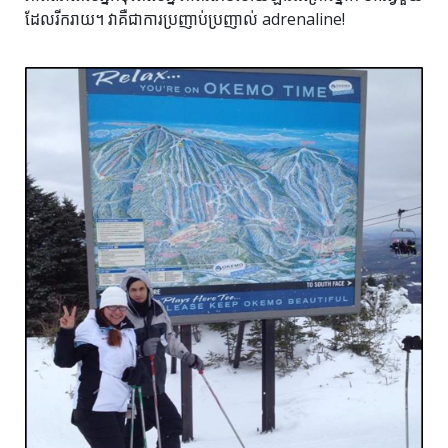
ដែលរីករាយ។ វា​គឺ​ជា​ការ​ប្រញាប់​ប្រញាល់ adrenaline!