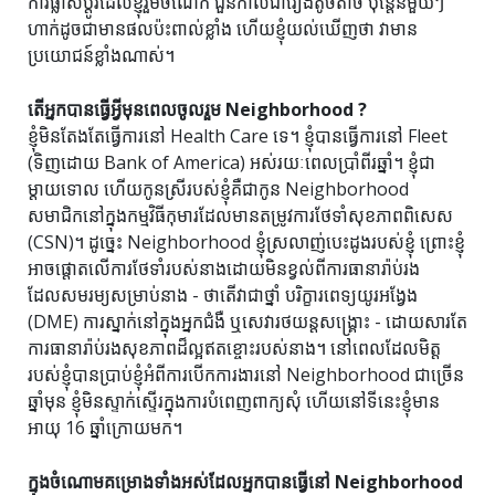
ការផ្លាស់ប្តូរដែលខ្ញុំរួមចំណែក ជួនកាលជារឿងតូចតាច ប៉ុន្តែនីមួយៗ
ហាក់ដូចជាមានផលប៉ះពាល់ខ្លាំង ហើយខ្ញុំយល់ឃើញថា វាមាន
ប្រយោជន៍ខ្លាំងណាស់។
តើអ្នកបានធ្វើអ្វីមុនពេលចូលរួម Neighborhood ?
ខ្ញុំមិនតែងតែធ្វើការនៅ Health Care ទេ។ ខ្ញុំបានធ្វើការនៅ Fleet
(ទិញដោយ Bank of America) អស់រយៈពេលប្រាំពីរឆ្នាំ។ ខ្ញុំជា
ម្តាយទោល ហើយកូនស្រីរបស់ខ្ញុំគឺជាកូន Neighborhood
សមាជិកនៅក្នុងកម្មវិធីកុមារដែលមានតម្រូវការថែទាំសុខភាពពិសេស
(CSN)។ ដូច្នេះ Neighborhood ខ្ញុំស្រលាញ់បេះដូងរបស់ខ្ញុំ ព្រោះខ្ញុំ
អាចផ្តោតលើការថែទាំរបស់នាងដោយមិនខ្វល់ពីការធានារ៉ាប់រង
ដែលសមរម្យសម្រាប់នាង - ថាតើវាជាថ្នាំ បរិក្ខារពេទ្យយូរអង្វែង
(DME) ការស្នាក់នៅក្នុងអ្នកជំងឺ ឬសេវារថយន្តសង្គ្រោះ - ដោយសារតែ
ការធានារ៉ាប់រងសុខភាពដ៏ល្អឥតខ្ចោះរបស់នាង។ នៅពេលដែលមិត្ត
របស់ខ្ញុំបានប្រាប់ខ្ញុំអំពីការបើកការងារនៅ Neighborhood ជាច្រើន
ឆ្នាំមុន ខ្ញុំមិនស្ទាក់ស្ទើរក្នុងការបំពេញពាក្យសុំ ហើយនៅទីនេះខ្ញុំមាន
អាយុ 16 ឆ្នាំក្រោយមក។
ក្នុង​ចំណោម​គម្រោង​ទាំង​អស់​ដែល​អ្នក​បាន​ធ្វើ​នៅ Neighborhood