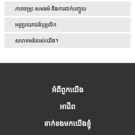
ភាពចម្រុះ សមធម៌ និងការដាក់បញ្ចូល
អត្ថប្រយោជន៍បុគ្គលិក
សហគមន៍របស់យើង។
អំពីពួកយើង
អាជីព
ទាក់ទងមកយើងខ្ញុំ