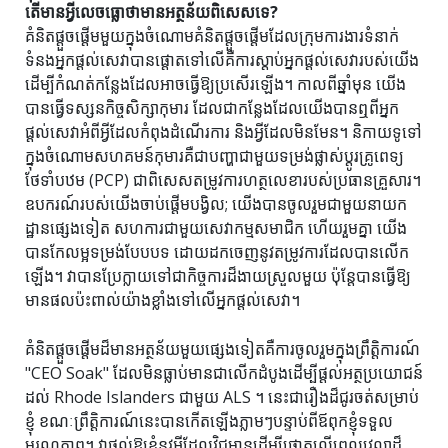
តើ​មាន​អ្វី​លេចធ្លោ​ថា​មាន​អត្ថន័យ​ពិសេស​ទេ?
គំនិតផ្តួចផ្តើមមួយក្នុងចំណោមគំនិតផ្តួចផ្តើមដែលក្រុមការងារទំនាក់
ទំនងអ្នកផ្តល់សេវាបានផ្តោតទៅលើគឺការស្តាប់អ្នកផ្តល់សេវារបស់យើង
ដើម្បីកំណត់កន្លែងដែលអាចធ្វើឱ្យប្រសើរឡើង។ កាលពីឆ្នាំមុន យើង
បានធ្វើទស្សនកិច្ចសិក្សាកុមារ ដែលជាកន្លែងដែលយើងបានឮពីអ្នក
ផ្តល់សេវាអំពីអ្វីដែលកំពុងដំណើរការ និងអ្វីដែលមិនមែន។ និកាយទូទៅ
ក្នុងចំណោមសហគមន៍កុមារគឺជាបញ្ហាជាមួយទម្រង់ផ្លាស់ប្តូរគ្រូពេទ្យ
ថែទាំបឋម (PCP) ជាពិសេសតម្រូវការហត្ថលេខារបស់ប្រធានគ្រួសារ។
ឧបករណ៍របស់យើងចាប់ផ្តើមបង្វិល; យើងបានចូលរួមជាមួយនាយក
ដ្ឋានផ្សេងទៀត សហការជាមួយសេវាកម្មសមាជិក ហើយរួមគ្នា យើង
បានកែលម្អទម្រង់បែបបទ ដោយដកចេញនូវតម្រូវការដែលបានលើក
ឡើង។ វាបានប្រែក្លាយទៅជាកិច្ចការដ៏ងាយស្រួលមួយ ប៉ុន្តែបានធ្វើឱ្យ
មានផលប៉ះពាល់យ៉ាងខ្លាំងទៅលើអ្នកផ្តល់សេវា។
គំនិតផ្តួចផ្តើមដ៏មានអត្ថន័យមួយផ្សេងទៀតគឺការចូលរួមក្នុងព្រឹត្តិការណ៍
"CEO Soak" ដែលមិនធ្លាប់មានជាលើកដំបូងដើម្បីផ្តល់អត្ថប្រយោជន៍
ដល់ Rhode Islanders ជាមួយ ALS ។ នេះ​ជា​រឿង​ដ៏​ជូរចត់​សម្រាប់​
ខ្ញុំ ខណៈ​ព្រឹត្តិការណ៍​នេះ​បាន​កើត​ឡើង​ភ្លាមៗ​បន្ទាប់​ពី​ឪពុក​ខ្ញុំ​ទទួល​
មរណភាព។ វាផ្តល់ឱ្យខ្ញុំនូវអ្វីដែលវិជ្ជមានដើម្បីផ្តោតលើពេលវេលាដ៏