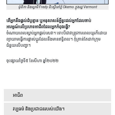
ម៉ូនីកា និងស្វាមី Fredy ជិះស្គីនៅភ្នំ Okemo ក្នុងរដ្ឋ Vermont
តើអ្នកនឹងផ្តល់ដំបូន្មាន ឬអនុសាសន៍អ្វីខ្លះដល់អ្នកដែលចាប់
អារម្មណ៍លើប្រភេទអាជីពដែលអ្នកកំពុងធ្វើ?
ចំណាយពេលស្តាប់អ្នកផ្តល់សេវា។ ទោះបីជាវាត្រូវការពេលយូរក៏ដោយ
ព្យាយាមធ្វើការផ្លាស់ប្តូរដែលនឹងមានឥទ្ធិពល។ កុំគ្រាន់តែដាក់ក្រុម
ជំនួយលើបញ្ហា។
ចុះផ្សាយថ្ងៃទី៥ ខែសីហា ឆ្នាំ២០២២
អាជីព
វប្បធម៌ និងប្រជាជនរបស់យើង។