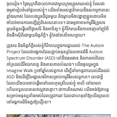
ចូលរៀន។ ថ្ងៃ​សុក្រ​គឺ​ជា​យប់​កាត​ជាមួយ​ក្រុម​គ្រួសារ​របស់​ខ្ញុំ ដែល​ជា​
ធម្មតា​រៀបចំ​នៅ​ផ្ទះ​របស់​ខ្ញុំ។ យើងទាំងអស់គ្នារីករាយនឹងសកម្មភាពនេះ
ខ្លាំងណាស់ ដែលបងប្អូនជីដូនមួយ និងម្ដាយមីងបង្ហាញខ្លួនដោយមិន
ចាំបាច់មានការអញ្ជើញពិសេសនោះទេ។ ជា​ធម្មតា​មាន​កម្មវិធី​គ្រួសារ​
មួយ​ចំនួន​ធ្វើ​នៅ​ថ្ងៃ​សៅរ៍ និង​អាទិត្យ។ ខ្ញុំ​ក៏​រីករាយ​នឹង​ការ​ចេញ​ទៅ​ញ៉ាំ​អី
និង​ផឹក​ស៊ី​ពីរ​ជាមួយ​មិត្តភ័ក្ដិ។ ខ្ញុំតែងតែសើចសប្បាយ។
គ្រួសារ និងមិត្តភ័ក្តិរបស់ខ្ញុំក៏រីករាយក្នុងការជួយដល់ The Autism
Project ដែលជាអង្គការដែលភ្ជាប់មនុស្សដែលមានជំងឺ Autism
Spectrum Disorder (ASD) ទៅនឹងធនធាន និងការអប់រំដែល
គាំទ្រដល់ជីវិតឯករាជ្យ និងមានគោលបំណង។ យើងចូលរួមក្នុង
Imagine Walk ប្រចាំឆ្នាំរបស់ពួកគេ ដើម្បីនាំមកនូវការយល់ដឹងដល់
ASD និងដើម្បីរៃអង្គាសថវិកាសម្រាប់កម្មវិធីរបស់ពួកគេ។ នេះ​ជា​អ្វី​
ដែល​យើង​បាន​ចាប់​ផ្ដើម​នៅ​ពេល​កូន​ស្រី​របស់​ខ្ញុំ អាលី នៅ​សាលា
ហើយ​ទទួល​បាន​សេវា​ល្អ​ឥត​ខ្ចោះ។ ជាការពិតណាស់ យើងចង់ឱ្យវាបន្ត
សម្រាប់មនុស្សទាំងអស់ដែលត្រូវការវា ដែលជាហេតុនាំឱ្យយើងត្រលប់
ទៅអង្គការដ៏មិនគួរឱ្យជឿនេះ។