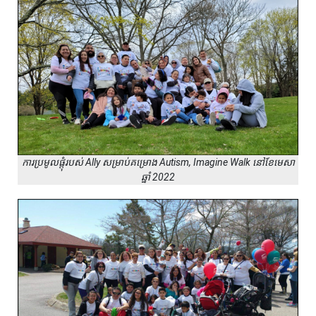
ការប្រមូលផ្តុំរបស់ Ally សម្រាប់គម្រោង Autism, Imagine Walk នៅខែមេសា
ឆ្នាំ 2022