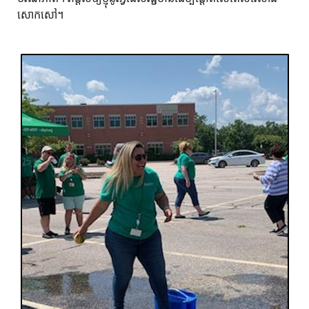
សោកសៅ។