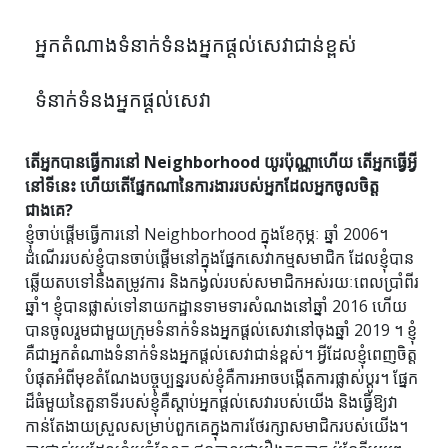
អ្នកតំណាងទំនាក់ទំនងអ្នកផ្តល់សេវាជាន់ខ្ពស់
ទំនាក់ទំនងអ្នកផ្តល់សេវា
តើអ្នកបានធ្វើការនៅ Neighborhood យូរប៉ុណ្ណាហើយ តើអ្នកធ្វើអ្វី
នៅទីនេះ ហើយតើផ្នែកណានៃការងាររបស់អ្នកដែលអ្នកចូលចិត្ត
ជាងគេ?
ខ្ញុំចាប់ផ្តើមធ្វើការនៅ Neighborhood ក្នុងខែកុម្ភៈ ឆ្នាំ 2006។
ដំណើររបស់ខ្ញុំបានចាប់ផ្តើមនៅក្នុងផ្នែកសេវាកម្មសមាជិក ដែលខ្ញុំបាន
ឆ្លើយតបទៅនឹងតម្រូវការ និងកង្វល់របស់សមាជិកអស់រយៈពេលប្រាំពីរ
ឆ្នាំ។ ខ្ញុំបានផ្លាស់ទៅនាយកដ្ឋានទាមទារសំណងនៅឆ្នាំ 2016 ហើយ
បានចូលរួមជាមួយក្រុមទំនាក់ទំនងអ្នកផ្តល់សេវានៅចុងឆ្នាំ 2019 ។ ខ្ញុំ
គឺជាអ្នកតំណាងទំនាក់ទំនងអ្នកផ្តល់សេវាជាន់ខ្ពស់។ អ្វី​ដែល​ខ្ញុំ​ពេញ​ចិត្ត​
បំផុត​អំពី​មុខ​តំណែង​បច្ចុប្បន្ន​របស់​ខ្ញុំ​គឺ​ការ​អាច​បង្កើត​ការ​ផ្លាស់​ប្តូរ។ ផ្នែក
ដ៏ធំមួយនៃតួនាទីរបស់ខ្ញុំគឺស្តាប់អ្នកផ្តល់សេវារបស់យើង និងធ្វើឱ្យវា
កាន់តែងាយស្រួលសម្រាប់ពួកគេក្នុងការថែរក្សាសមាជិករបស់យើង។