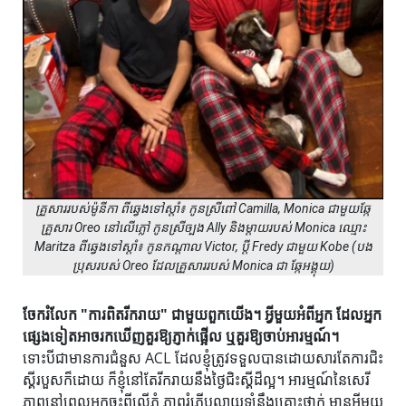
គ្រួសាររបស់ម៉ូនីកា ពីឆ្វេងទៅស្តាំ៖ កូនស្រីពៅ Camilla, Monica ជាមួយឆ្កែ
គ្រួសារ Oreo នៅលើភ្លៅ កូនស្រីច្បង Ally និងម្តាយរបស់ Monica ឈ្មោះ
Maritza ពីឆ្វេងទៅស្តាំ៖ កូនកណ្តាល Victor, ប្តី Fredy ជាមួយ Kobe (បង
ប្រុសរបស់ Oreo ដែលគ្រួសាររបស់ Monica ជា ឆ្កែអង្គុយ)
ចែករំលែក "ការពិតរីករាយ" ជាមួយពួកយើង។ អ្វីមួយអំពីអ្នក ដែលអ្នក
ផ្សេងទៀតអាចរកឃើញគួរឱ្យភ្ញាក់ផ្អើល ឬគួរឱ្យចាប់អារម្មណ៍។
ទោះបីជាមានការជំនួស ACL ដែលខ្ញុំត្រូវទទួលបានដោយសារតែការជិះ
ស្គីរបួសក៏ដោយ ក៏ខ្ញុំនៅតែរីករាយនឹងថ្ងៃជិះស្គីដ៏ល្អ។ អារម្មណ៍នៃសេរី
ភាពនៅពេលអ្នកចុះពីលើភ្នំ ភាពរំភើបលាយឡំនឹងគ្រោះថ្នាក់ មានអ្វីមួយ