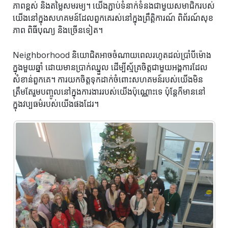
ភាពខ្ពស់ និងតម្លៃសមរម្យ។ យើងភ្ជាប់ទំនាក់ទំនងជាមួយសមាជិករបស់
យើងនៅក្នុងសហគមន៍ដែលពួកគេរស់នៅក្នុងព្រឹត្តិការណ៍ ពិព័រណ៍សុខ
ភាព ពិធីបុណ្យ និងច្រើនទៀត។
Neighborhood និយោជិតអាចចំណាយពេលរហូតដល់ប្រាំបីម៉ោង
ក្នុងមួយឆ្នាំ ដោយមានប្រាក់ឈ្នួល ដើម្បីស្ម័គ្រចិត្តជាមួយអង្គការដែល
សំខាន់ពួកគេ។ ការយកចិត្តទុកដាក់ចំពោះសហគមន៍របស់យើងមិន
ត្រឹមតែរួមបញ្ចូលនៅក្នុងការងាររបស់យើងប៉ុណ្ណោះទេ ប៉ុន្តែក៏មាននៅ
ក្នុងវប្បធម៌របស់យើងផងដែរ។