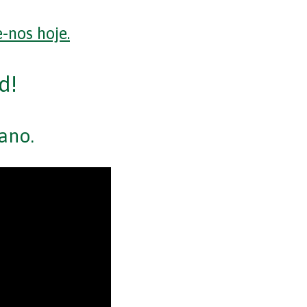
-nos hoje.
d!
ano.