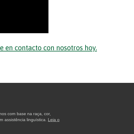
 en contacto con nosotros hoy.
amos com base na raça, cor,
 assistência linguística.
Leia o