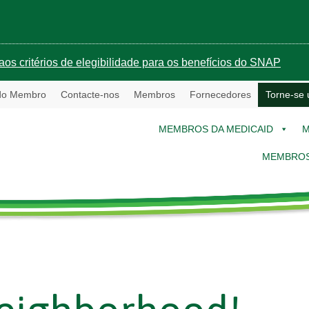
aos critérios de elegibilidade para os benefícios do SNAP
 do Membro
Contacte-nos
Membros
Fornecedores
Torne-se
MEMBROS DA MEDICAID
M
MEMBROS