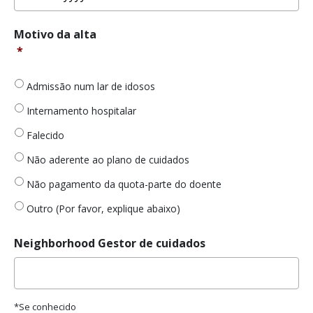
MM
Motivo
Motivo da alta
slash
da
*
DD
alta
*
slash
YYYY
Admissão num lar de idosos
Internamento hospitalar
Falecido
Não aderente ao plano de cuidados
Não pagamento da quota-parte do doente
Outro (Por favor, explique abaixo)
Neighborhood Gestor de cuidados
*Se conhecido