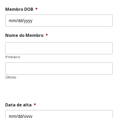
Membro DOB
*
MM
Nome do Membro
*
slash
DD
slash
YYYY
Primeiro
Último
Sem
título
Data de alta
*