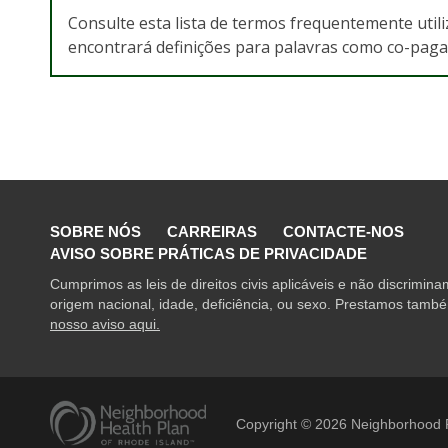
Consulte esta lista de termos frequentemente uti
encontrará definições para palavras como co-paga
SOBRE NÓS
CARREIRAS
CONTACTE-NOS
AVISO SOBRE PRÁTICAS DE PRIVACIDADE
Cumprimos as leis de direitos civis aplicáveis e não discrimin
origem nacional, idade, deficiência, ou sexo. Prestamos também
nosso aviso aqui.
Copyright ©
2026
Neighborhood P