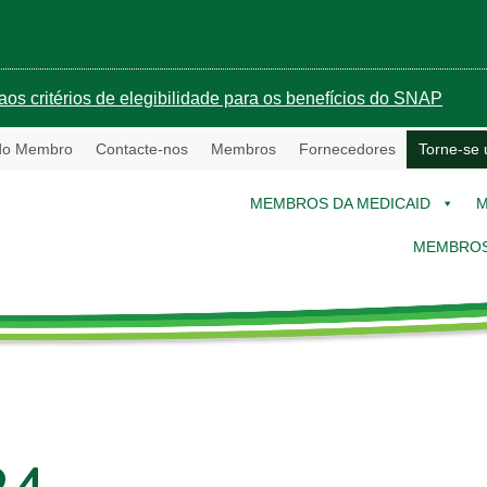
aos critérios de elegibilidade para os benefícios do SNAP
 do Membro
Contacte-nos
Membros
Fornecedores
Torne-se
MEMBROS DA MEDICAID
M
MEMBROS