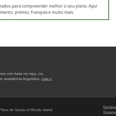
lizados para compreender melhor o seu plano. Aqui
mento, prémio, franquia e muito mais.
amos com base na raça, cor,
 assistência linguística.
Leia o
Declara
lano de Saúde of Rhode Island
Desenv