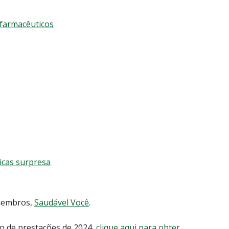
 farmacêuticos
icas surpresa
 membros,
Saudável Você
.
 de prestações de 2024,
clique aqui para obter