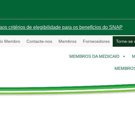
aos critérios de elegibilidade para os benefícios do SNAP
 do Membro
Contacte-nos
Membros
Fornecedores
Torne-se
MEMBROS DA MEDICAID
M
MEMBROS