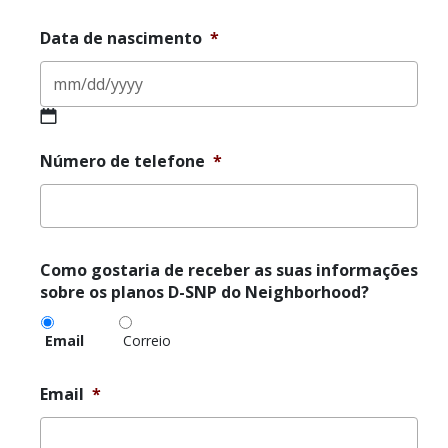
Último
Data de nascimento
*
MM
slash
Número de telefone
*
DD
slash
YYYY
Como
Como gostaria de receber as suas informações
gostaria
sobre os planos D-SNP do Neighborhood?
de
receber
Email
Correio
as
suas
informações
Email
*
sobre
os