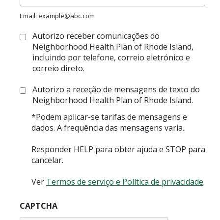
planos
D-
Email: example@abc.com
SNP
do
Aceder:
Autorizo receber comunicações do
Neighborhood?
Neighborhood Health Plan of Rhode Island,
incluindo por telefone, correio eletrónico e
correio direto.
Aceder:
Autorizo a receção de mensagens de texto do
Neighborhood Health Plan of Rhode Island.
*Podem aplicar-se tarifas de mensagens e
dados. A frequência das mensagens varia.
Responder HELP para obter ajuda e STOP para
cancelar.
Ver
Termos de serviço e Política de privacidade
.
CAPTCHA