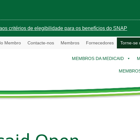
aos critérios de elegibilidade para os benefícios do SNAP
 do Membro
Contacte-nos
Membros
Fornecedores
Torne-se
MEMBROS DA MEDICAID
M
MEMBROS