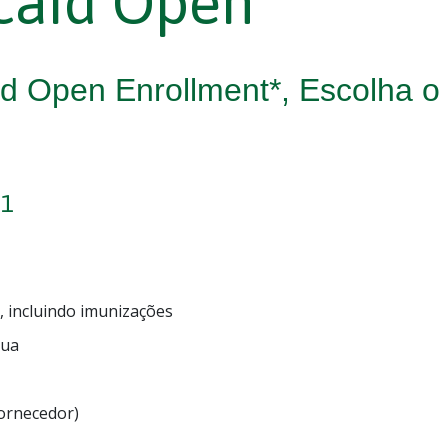
caid Open
aid Open Enrollment*, Escolha 
21
, incluindo imunizações
gua
fornecedor)