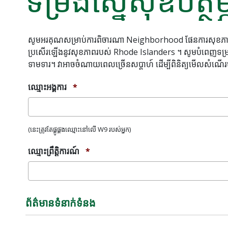
ទម្រង់ស្នើសុំឧបត្ថម្
សូមអរគុណសម្រាប់ការពិចារណា Neighborhood ផែនការសុខភាព o
ប្រសើរឡើងនូវសុខភាពរបស់ Rhode Islanders ។ សូមបំពេញទម្រង់បែបប
ទាមទារ។ វាអាចចំណាយពេលច្រើនសប្តាហ៍ ដើម្បីពិនិត្យមើលសំណើរ
ឈ្មោះអង្គការ
*
(នេះត្រូវតែផ្គូផ្គងឈ្មោះនៅលើ W9 របស់អ្នក)
ឈ្មោះព្រឹត្តិការណ៍
*
ព័ត៌មានទំនាក់ទំនង