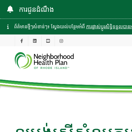
ការជូនដំណឹង
ព័ត៌មានថ្មីៗសំខាន់ៗ៖ ស្វែងយល់បន្ថែមអំពី
ការផ្លាស់ប្តូរសិទ្ធិទទួល