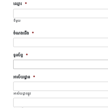
ឈ្មោះ
*
ទីមួយ
ចំណងជើង
*
ទូរស័ព្ទ
*
អាស័យដ្ឋាន
*
អាស័យដ្ឋានផ្លូវ