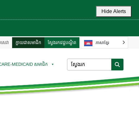
Hide Alerts
ល់សេវា
ក្លាយជាសមាជិក
ស្វែងរកវេជ្ជបណ្ឌិត
ភាសាខ្មែរ
CARE-MEDICAID សមាជិក