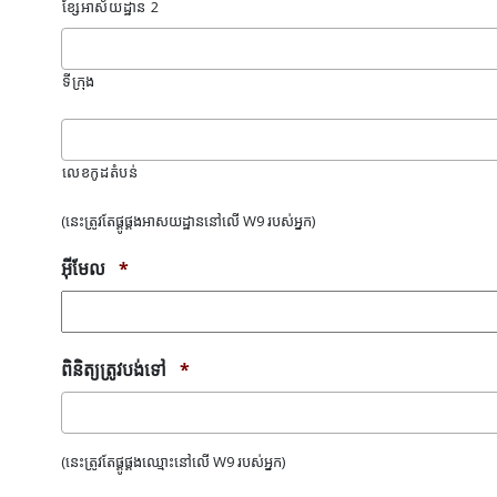
ខ្សែអាស័យដ្ឋាន 2
ទីក្រុង
លេខ​កូដ​តំបន់
(នេះត្រូវតែផ្គូផ្គងអាសយដ្ឋាននៅលើ W9 របស់អ្នក)
អ៊ីមែល
*
ពិនិត្យត្រូវបង់ទៅ
*
(នេះត្រូវតែផ្គូផ្គងឈ្មោះនៅលើ W9 របស់អ្នក)