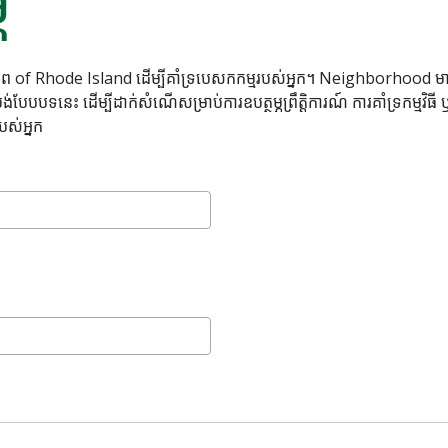
ភ
f Rhode Island ដើម្បីគាំទ្របេសកកម្មរបស់អ្នក។ Neighborhood មា
ទនេះ ដើម្បីដាក់សំណើសម្រាប់ការឧបត្ថម្ភព្រឹត្តិការណ៍ ការគាំទ្រកម្មវិធី
បស់អ្នក