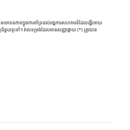
នមោទនភាពក្នុងការគាំទ្រដល់អង្គការសហគមន៍ដែលធ្វើអោយ
 ឬជំនួយទូទៅ។ វាលទម្រង់ដែលមានសញ្ញាផ្កាយ (*) ត្រូវបាន