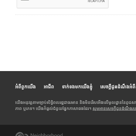
អំពីពួកយើង
អាជីព
ទាក់ទងមកយើងខ្ញុំ
សេចក្តីជូនដំណឹងអំព
យើងអនុវត្តតាមច្បាប់សិទ្ធិពលរដ្ឋជាធរមាន និងមិនរើសអើងលើមូលដ្ឋាននៃពូជស
ភាព ឬភេទ។ យើងក៏ផ្តល់ជំនួយផ្នែកភាសាផងដែរ។
សូមអានសេចក្តីជូនដំណឹងរ