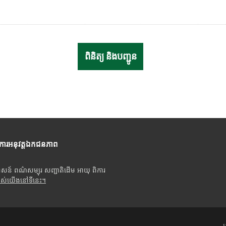
ីការអនុវត្តឯកជនភាព
ាសន៍ ពណ៌សម្បុរ សញ្ជាតិដើម អាយុ ពិការ
បស់យើងនៅទីនេះ។
អ