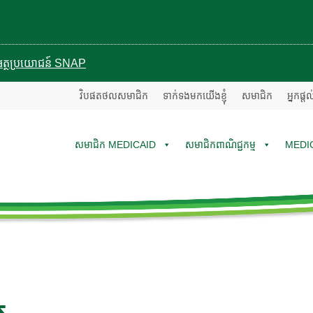
បានអត្ថប្រយោជន៍ SNAP
វិបផតថលសមាជិក
ទាក់ទងមកយើងខ្ញុំ
សមាជិក
អ្នកផ្ត
សមាជិក MEDICAID
សមាជិកពាណិជ្ជកម្ម
MEDI