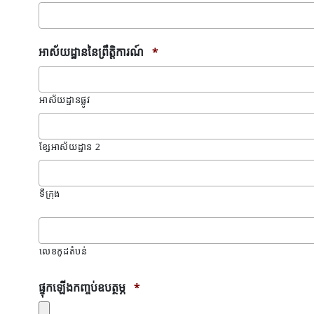
អាស័យដ្ឋាននៃព្រឹត្តិការណ៍
*
អាស័យដ្ឋានផ្លូវ
ខ្សែអាស័យដ្ឋាន 2
ទីក្រុង
លេខ​កូដ​តំបន់
ផ្ទុកឡើងកញ្ចប់ឧបត្ថម្ភ
*