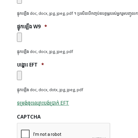
ផ្ទុកឡើង doc, docx, jpg, jpeg, pdf ។ ប្រសិនបើកញ្ចប់ឧបត្ថម្ភរបស់អ្នករួមបញ្ចូលក
ផ្ទុកឡើង W9
*
ផ្ទុកឡើង doc, docx, jpg, jpeg, pdf
បង្ហោះ EFT
*
ផ្ទុកឡើង doc, docx, dotx, jpg, jpeg, pdf
ទម្រង់ចុះឈ្មោះបង់ប្រាក់ EFT
CAPTCHA