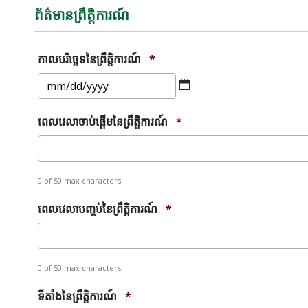
ព័ត៌មានព្រឹត្តិការណ៍
កាលបរិច្ឆេទ​នៃ​ព្រឹត្តិការណ៍
*
MM
slash
DD
ពេលវេលាចាប់ផ្តើមនៃព្រឹត្តិការណ៍
*
slash
YYYY
0 of 50 max characters
ពេលវេលាបញ្ចប់នៃព្រឹត្តិការណ៍
*
0 of 50 max characters
ទីតាំងនៃព្រឹត្តិការណ៍
*