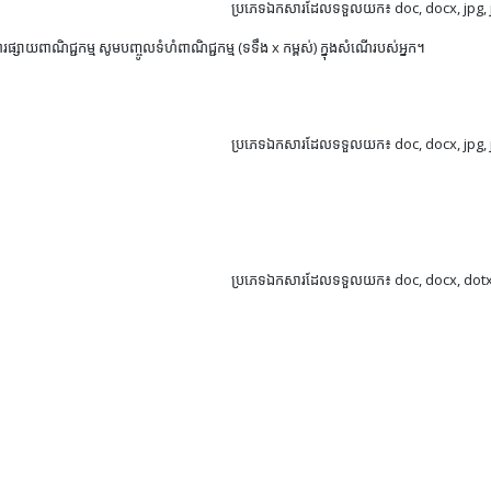
ប្រភេទឯកសារដែលទទួលយក៖ doc, docx, jpg, j
ារផ្សាយពាណិជ្ជកម្ម សូមបញ្ចូលទំហំពាណិជ្ជកម្ម (ទទឹង x កម្ពស់) ក្នុងសំណើរបស់អ្នក។
ប្រភេទឯកសារដែលទទួលយក៖ doc, docx, jpg, j
ប្រភេទឯកសារដែលទទួលយក៖ doc, docx, dotx, 