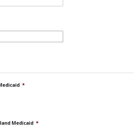
re/Medicaid
*
de Island Medicaid
*