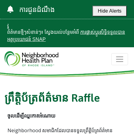
ការជូនដំណឹង
Hide Alerts
ព័ត៌មានថ្មីៗសំខាន់ៗ៖ ស្វែងយល់បន្ថែមអំពី
ការផ្លាស់ប្តូរសិទ្ធិទទួលបាន
អត្ថប្រយោជន៍ SNAP
ព្រឹត្តិប័ត្រព័ត៌មាន Raffle
ចូលដើម្បីឈ្នះកាតអំណោយ
Neighborhood សមាជិកដែលបានទទួលព្រឹត្តិប័ត្រព័ត៌មាន