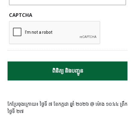
CAPTCHA
កែប្រែចុងក្រោយ៖
ថ្ងៃទី ៧ ខែកក្កដា ឆ្នាំ ២០២៦ @ ម៉ោង ១០:៤៤ ព្រឹក
ថ្ងៃទី ២៧