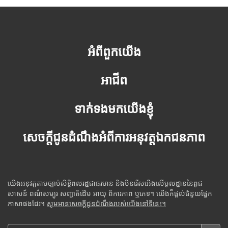
អំពីពួកយើង
អាជីព
ទាក់ទងមកយើងខ្ញុំ
សេចក្តីជូនដំណឹងអំពីការអនុវត្តឯកជនភាព
យើងអនុវត្តតាមច្បាប់សិទ្ធិពលរដ្ឋជាធរមាន និងមិនរើសអើងលើមូលដ្ឋាននៃពូជ
សាសន៍ ពណ៌សម្បុរ សញ្ជាតិដើម អាយុ ពិការភាព ឬភេទ។ យើងក៏ផ្តល់ជំនួយផ្នែក
ភាសាផងដែរ។
សូមអានសេចក្តីជូនដំណឹងរបស់យើងនៅទីនេះ។