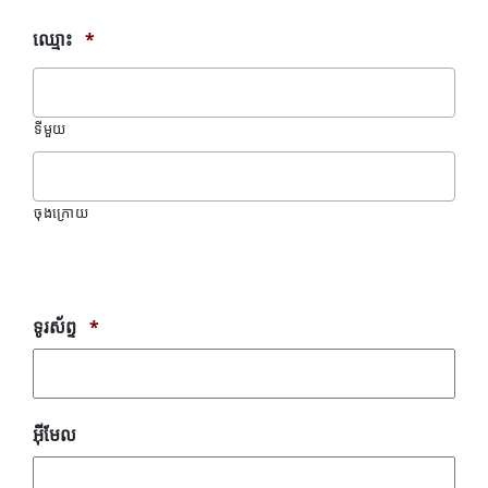
ឈ្មោះ
*
ទីមួយ
ចុងក្រោយ
សារ
កំហុស
ទូរស័ព្ទ
*
អ៊ីមែល