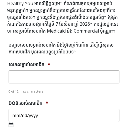
Healthy You មានសិទ្ធិចូលរួម។ កំណត់ការចូលរួមមួយសម្រាប់
មនុស្សម្នាក់។ អ្នកឈ្នះម្នាក់នឹងត្រូវបានជ្រើសរើសដោយចៃដន្យពីការ
ចូលរួមទាំងអស់។ អ្នកឈ្នះនឹងត្រូវបានជូនដំណឹងតាមទូរស័ព្ទ។ ថ្ងៃផុត
កំណត់នៃការចាប់រង្វាន់គឺថ្ងៃទី 7 ខែសីហា ឆ្នាំ 2026។ ការផ្តល់ជូននេះ
មានសម្រាប់តែសមាជិក Medicaid និង Commercial ប៉ុណ្ណោះ។
បញ្ចូលលេខសម្គាល់សមាជិក និងថ្ងៃខែឆ្នាំកំណើត ដើម្បីធ្វើសុពល
ភាពសមាជិក មុនពេលបន្តទម្រង់បែបបទ។
លេខសម្គាល់សមាជិក
*
0 of 12 max characters
DOB របស់សមាជិក
*