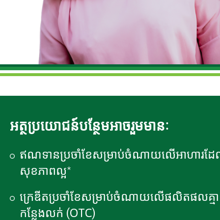
អត្ថប្រយោជន៍បន្ថែមអាចរួមមានៈ
ឥណទានប្រចាំខែសម្រាប់ចំណាយលើអាហារដ
សុខភាពល្អ*
ក្រេឌីតប្រចាំខែសម្រាប់ចំណាយលើផលិតផលគ្ម
កន្លែងលក់ (OTC)