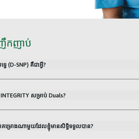
ញឹកញាប់
្វេ (D-SNP) គឺជាអ្វី?
d INTEGRITY សម្រាប់ Duals?
គម្រោងណាមួយដែលខ្ញុំមានសិទ្ធិទទួលបាន?