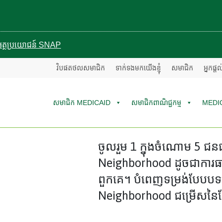
បានអត្ថប្រយោជន៍ SNAP
វិបផតថលសមាជិក
ទាក់ទងមកយើងខ្ញុំ
សមាជិក
អ្នកផ្ត
សមាជិក MEDICAID
សមាជិកពាណិជ្ជកម្ម
MEDI
ចូលរួម 1 ក្នុងចំណោម 5 ជ
Neighborhood ដូចជាការធា
ពួកគេ។ បំពេញទម្រង់បែបបទនេ
Neighborhood ជម្រើសនៃ