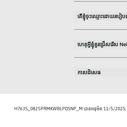
តើខ្ញុំចុះឈ្មោះដោយរបៀ
ហេតុអ្វីខ្ញុំគួរជ្រើសរើស
ការបដិសេធ
H7635_0825PRMKWBLPDSNP_M បានអនុម័ត 11/5/2025;