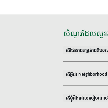
សំណួរដែលសួរ
តើផែនការតម្រូវការពិសេសទ
តើអ្វីជា Neighborhoo
តើខ្ញុំដឹងដោយរបៀបណាថា