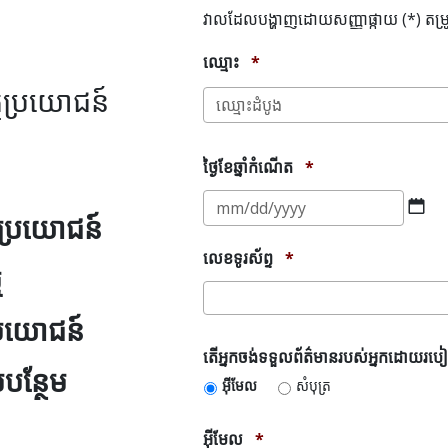
វាលដែលបង្ហាញដោយសញ្ញាផ្កាយ (*) តម្រ
ឈ្មោះ
*
្ថប្រយោជន៍
ថ្ងៃខែឆ្នាំកំណើត
*
M
sla
ប្រយោជន៍
D
លេខទូរស័ព្ទ
*
sla
ឬ
YY
ប្រយោជន៍
តើ
តើអ្នកចង់ទទួលព័ត៌មានរបស់អ្នកដោ
បន្ថែម
អ្នក
អ៊ីមែល
សំបុត្រ
ចង់
ទទួល
ព័ត៌មាន
អ៊ីមែល
*