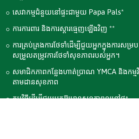
សេវាកម្មជំនួយនៅផ្ទះជាមួយ Papa Pals*
ការការពារ និងការស្តារធ្មេញឡើងវិញ **
ការគ្រប់គ្រងការថែទាំដើម្បីជួយអ្នកក្នុងការសម្រប
សម្រួលតម្រូវការថែទាំសុខភាពរបស់អ្នក។
សមាជិកភាពកន្លែងហាត់ប្រាណ YMCA និងកម្មវិ
តាមដានសុខភាព
កម្មវិធីដើម្បីជួយអ្នកឱ្យមានសុខភាពល្អនៅផ្ទះ
អាហារដែលផ្តល់សុខភាពជូនដល់ផ្ទះរបស់អ្នក
បន្ទាប់ពីសម្រាកនៅមន្ទីរពេទ្យ