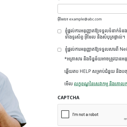
របស់
អ្នក
ដោយ
របៀបណា
អ៊ីមែល៖ example@abc.com
Neighborhood
ជ្រើសរើស
គម្រោង
ខ្ញុំផ្តល់ការអនុញ្ញាតឱ្យទទួលទំនា
ចូល៖
D-
ទាំងទូរស័ព្ទ អ៊ីមែល និងសំបុត្រផ្ទាល់។
SNP?
ជ្រើសរើស
ខ្ញុំផ្តល់ការអនុញ្ញាតឱ្យទទួលសារ
ចូល៖
*អត្រាសារ និងទិន្នន័យអាចត្រូវបានអន
ឆ្លើយតប HELP សម្រាប់ជំនួយ និងបញ្
មើល
លក្ខខណ្ឌនៃសេវាកម្ម និងគោ
CAPTCHA