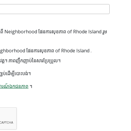
ក់ទំនងពី Neighborhood ផែនការសុខភាព of Rhode Island រួម
ពី Neighborhood ផែនការសុខភាព of Rhode Island .
ុវត្ត។ ភាពញឹកញាប់នៃសារប្រែប្រួល។
ឈប់ដើម្បីបោះបង់។
លការណ៍ឯកជនភាព
។