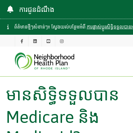
ការជូនដំណឹង
ព័ត៌មានថ្មីៗសំខាន់ៗ៖ ស្វែងយល់បន្ថែមអំពី
ការផ្លាស់ប្តូរសិទ្ធិទទួល
មានសិទ្ធិទទួលបាន
Medicare និង