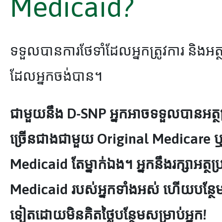
Medicaid?
ទទួលបានការថែទាំដែលអ្នកត្រូវការ និងអត
ដែលអ្នកចង់បាន។
ជាមួយនឹង D-SNP អ្នកអាចទទួលបានអត្ថ
ច្រើនជាងជាមួយ Original Medicare 
Medicaid តែម្នាក់ឯង។ អ្នកនឹងរក្សាអត្ថ
Medicaid របស់អ្នកទាំងអស់ ហើយបន្ថែម
ទៀតដោយមិនគិតថ្លៃបន្ថែមសម្រាប់អ្នក!