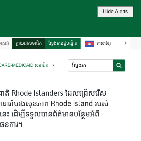
Hide Alerts
ល់សេវា
ក្លាយជាសមាជិក
ស្វែងរកវេជ្ជបណ្ឌិត
ភាសាខ្មែរ
CARE-MEDICAID សមាជិក
នជាតិ Rhode Islanders ដែលជ្រើសរើស
នារ៉ាប់រងសុខភាព Rhode Island របស់
ះ ដើម្បីទទួលបានព័ត៌មានបន្ថែមអំពី
ផែនការ។