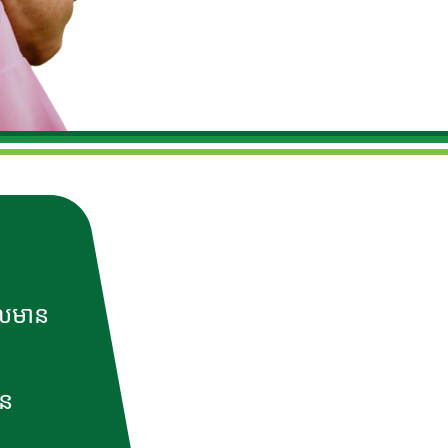
ែលមាន
ាន