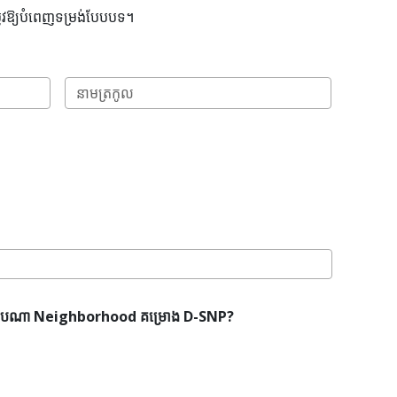
ូវឱ្យបំពេញទម្រង់បែបបទ។
ទីមួយ
ចុង
ក្រោយ
M
sh
D
sh
YY
យរបៀបណា Neighborhood គម្រោង D-SNP?