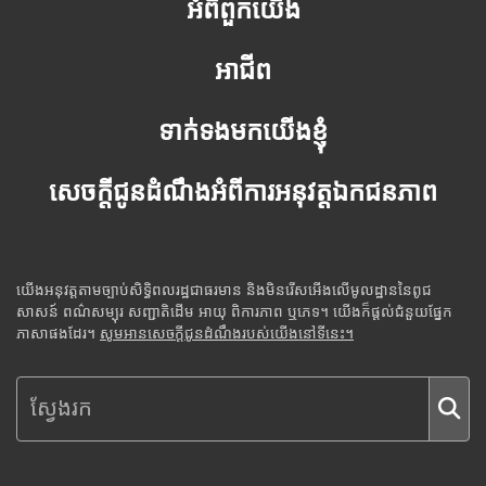
អំពីពួកយើង
អាជីព
ទាក់ទងមកយើងខ្ញុំ
សេចក្តីជូនដំណឹងអំពីការអនុវត្តឯកជនភាព
យើងអនុវត្តតាមច្បាប់សិទ្ធិពលរដ្ឋជាធរមាន និងមិនរើសអើងលើមូលដ្ឋាននៃពូជ
សាសន៍ ពណ៌សម្បុរ សញ្ជាតិដើម អាយុ ពិការភាព ឬភេទ។ យើងក៏ផ្តល់ជំនួយផ្នែក
ភាសាផងដែរ។
សូមអានសេចក្តីជូនដំណឹងរបស់យើងនៅទីនេះ។