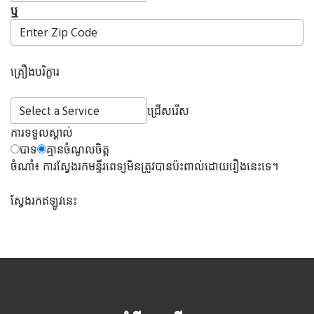
ឬ
គ្រឿងបរិក្ខារ
ជ្រើសរើស
ការទទួលស្គាល់
បាទ
គ្មានចំណូលចិត្ត
ចំណាំ៖ ការស្វែងរកមន្ទីរពេទ្យមិនត្រូវបានប៉ះពាល់ដោយរឿងនេះទេ។
ស្វែងរកឥឡូវនេះ