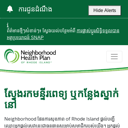
ការជូនដំណឹង
Hide Alerts
ព័ត៌មានថ្មីៗសំខាន់ៗ៖ ស្វែងយល់បន្ថែមអំពី
ការផ្លាស់ប្តូរសិទ្ធិទទួលបាន
អត្ថប្រយោជន៍ SNAP
ស្វែងរកមន្ទីរពេទ្យ ឬកន្លែងស្នាក់
នៅ
Neighborhood ផែនការសុខភាព of Rhode Island ផ្តល់បញ្ជី
ឈ្មោះអ្នកផ្តល់សេវានេះជាធនធានសម្រាប់សមាជិករបស់យើង។ អ្នកផ្តល់