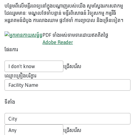
បន្ថែមពីលើមន្ទីរពេទ្យនៅក្នុងបណ្តាញរបស់យើង សូមស្វែងរកសេវាកម្ម
ដែលរួមមានៈ មណ្ឌលថែទាំបន្ទាន់ មន្ទីរពិសោធន៍ វិទ្យុសកម្ម កម្មវីធី
អន្តរាគមន៍ដំបូង ការលាងឈាម ផ្ទះថែទាំ ការព្យាបាល និងច្រើនទៀត។
PDF ទាំងអស់ទាមទារដោយឥតគិតថ្លៃ
Adobe Reader
ផែនការ
ជ្រើសរើស
ឈ្មោះគ្រឿងបរិក្ខារ
ទីតាំង
ជ្រើសរើស