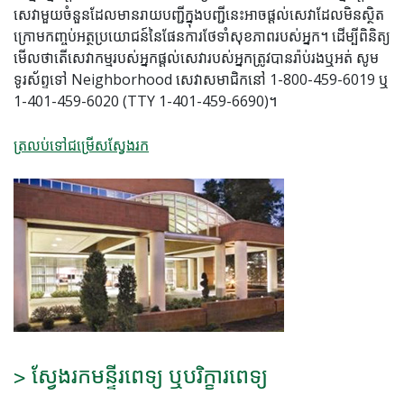
សេវាមួយចំនួនដែលមានរាយបញ្ជីក្នុងបញ្ជីនេះអាចផ្តល់សេវាដែលមិនស្ថិត
ក្រោមកញ្ចប់អត្ថប្រយោជន៍នៃផែនការថែទាំសុខភាពរបស់អ្នក។ ដើម្បីពិនិត្យ
មើលថាតើសេវាកម្មរបស់អ្នកផ្តល់សេវារបស់អ្នកត្រូវបានរ៉ាប់រងឬអត់ សូម
ទូរស័ព្ទទៅ Neighborhood សេវាសមាជិកនៅ 1-800-459-6019 ឬ
1-401-459-6020 (TTY 1-401-459-6690)។
ត្រលប់ទៅជម្រើសស្វែងរក
> ស្វែងរកមន្ទីរពេទ្យ ឬបរិក្ខារពេទ្យ