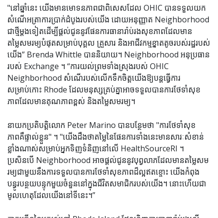
"នៅឆ្នាំនេះ យើងមានមោទនភាពជាពិសេសដែល OHIC បានទទួលយក
សំណើអត្រាការប្រាក់ដំបូងរបស់យើង ដោយអនុញ្ញាត Neighborhood
ជាថ្មីម្តងទៀតដើម្បីផ្តល់ជូននូវផែនការធានារ៉ាប់រងសុខភាពដែលមាន
តម្លៃសមរម្យបំផុតសម្រាប់បុគ្គល គ្រួសារ និងអាជីវកម្មខ្នាតតូចរបស់រដ្ឋរបស់
យើង” Brenda Whittle បាននិយាយ។ Neighborhood អនុប្រធាន
របស់ Exchange ។ “ការយល់ព្រមទាំងស្រុងរបស់ OHIC
Neighborhood សំណើរបស់លើកទឹកចិត្តយើងឱ្យបន្តធ្វើការ
សម្រាប់កោះ Rhode ដែលមនុស្សគ្រប់គ្នាអាចទទួលបានការថែទាំសុខ
ភាពដែលមានគុណភាពខ្ពស់ និងតម្លៃសមរម្យ។
នាយកប្រតិបត្តិលោក Peter Marino បានបន្ថែមថា "ការថែទាំសុខ
ភាពគឺផ្ទាល់ខ្លួន" ។ "យើងដឹងថាតម្លៃនៃផែនការទាំងនេះមានសារៈសំខាន់
ខ្លាំងណាស់សម្រាប់អ្នកទិញទំនិញនៅលើ HealthSourceRI ។
ប្រសិនបើ Neighborhood អាចផ្តល់ជូននូវបុព្វលាភដែលមានតម្លៃសម
រម្យជាមួយនឹងការទទួលបានការថែទាំសុខភាពដ៏ល្អឥតខ្ចោះ យើងកំពុង
បន្ធូរបន្ថយបន្ទុកមួយចំនួននៅក្នុងជីវិតសមាជិករបស់យើង។ នោះហើយជា
មូលហេតុដែលយើងនៅទីនេះ។”