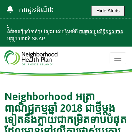
ការជូនដំណឹង
Hide Alerts
ព័ត៌មានថ្មីៗសំខាន់ៗ៖ ស្វែងយល់បន្ថែមអំពី
ការផ្លាស់ប្តូរសិទ្ធិទទួលបាន
អត្ថប្រយោជន៍ SNAP
Neighborhood អត្រា
ពាណិជ្ជកម្មឆ្នាំ 2018 ជាថ្មីម្តង
ទៀតនឹងក្លាយជាកម្រិតទាបបំផុត
ដែលមាននៅលើការផ្លាស់ប្តូរការ