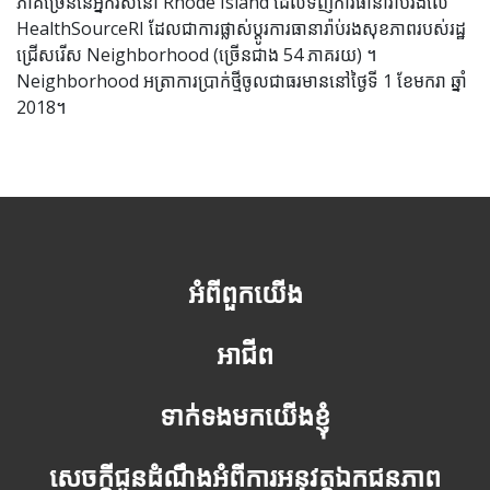
ភាគច្រើននៃអ្នករស់នៅ Rhode Island ដែលទិញការធានារ៉ាប់រងលើ
HealthSourceRI ដែលជាការផ្លាស់ប្តូរការធានារ៉ាប់រងសុខភាពរបស់រដ្ឋ
ជ្រើសរើស Neighborhood (ច្រើនជាង 54 ភាគរយ) ។
Neighborhood អត្រាការប្រាក់ថ្មីចូលជាធរមាននៅថ្ងៃទី 1 ខែមករា ឆ្នាំ
2018។
អំពីពួកយើង
អាជីព
ទាក់ទងមកយើងខ្ញុំ
សេចក្តីជូនដំណឹងអំពីការអនុវត្តឯកជនភាព