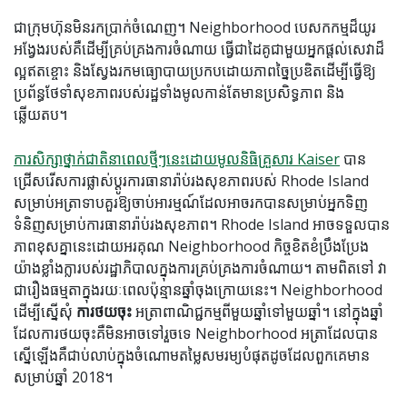
ជាក្រុមហ៊ុនមិនរកប្រាក់ចំណេញ។ Neighborhood បេសកកម្មដ៏យូរ
អង្វែងរបស់គឺដើម្បីគ្រប់គ្រងការចំណាយ ធ្វើជាដៃគូជាមួយអ្នកផ្តល់សេវាដ៏
ល្អឥតខ្ចោះ និងស្វែងរកមធ្យោបាយប្រកបដោយភាពច្នៃប្រឌិតដើម្បីធ្វើឱ្យ
ប្រព័ន្ធថែទាំសុខភាពរបស់រដ្ឋទាំងមូលកាន់តែមានប្រសិទ្ធភាព និង
ឆ្លើយតប។
ការសិក្សាថ្នាក់ជាតិនាពេលថ្មីៗនេះដោយមូលនិធិគ្រួសារ Kaiser
បាន
ជ្រើសរើសការផ្លាស់ប្តូរការធានារ៉ាប់រងសុខភាពរបស់ Rhode Island
សម្រាប់អត្រាទាបគួរឱ្យចាប់អារម្មណ៍ដែលអាចរកបានសម្រាប់អ្នកទិញ
ទំនិញសម្រាប់ការធានារ៉ាប់រងសុខភាព។ Rhode Island អាចទទួលបាន
ភាពខុសគ្នានេះដោយអរគុណ Neighborhood កិច្ចខិតខំប្រឹងប្រែង
យ៉ាងខ្លាំងក្លារបស់រដ្ឋាភិបាលក្នុងការគ្រប់គ្រងការចំណាយ។ តាមពិតទៅ វា
ជារឿងធម្មតាក្នុងរយៈពេលប៉ុន្មានឆ្នាំចុងក្រោយនេះ។ Neighborhood
ដើម្បីស្នើសុំ
ការថយចុះ
អត្រាពាណិជ្ជកម្មពីមួយឆ្នាំទៅមួយឆ្នាំ។ នៅក្នុងឆ្នាំ
ដែលការថយចុះគឺមិនអាចទៅរួចទេ Neighborhood អត្រា​ដែល​បាន​
ស្នើ​ឡើង​គឺ​ជាប់លាប់​ក្នុង​ចំណោម​តម្លៃ​សមរម្យ​បំផុត​ដូច​ដែល​ពួកគេ​មាន​
សម្រាប់​ឆ្នាំ 2018។