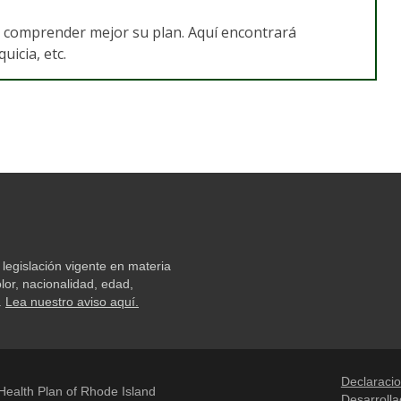
a comprender mejor su plan. Aquí encontrará
icia, etc.
legislación vigente en materia
lor, nacionalidad, edad,
.
Lea nuestro aviso aquí.
Declaracio
ealth Plan of Rhode Island
Desarroll