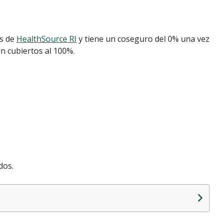
és de
HealthSource RI
y tiene un coseguro del 0% una vez
án cubiertos al 100%.
dos.