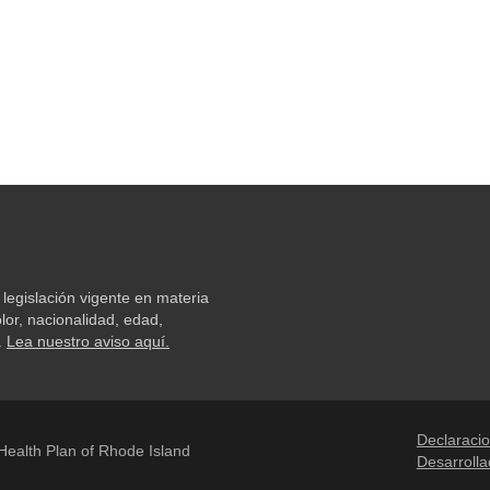
legislación vigente en materia
lor, nacionalidad, edad,
.
Lea nuestro aviso aquí.
Declaracio
ealth Plan of Rhode Island
Desarroll