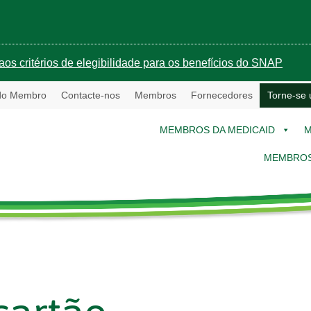
aos critérios de elegibilidade para os benefícios do SNAP
 do Membro
Contacte-nos
Membros
Fornecedores
Torne-se
MEMBROS DA MEDICAID
M
MEMBROS