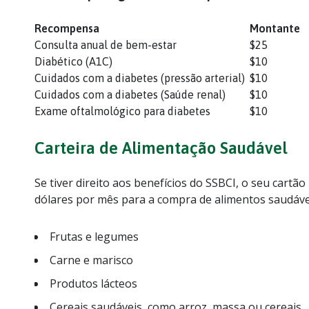
Recompensa
Montante
Consulta anual de bem-estar
$25
Diabético (A1C)
$10
Cuidados com a diabetes (pressão arterial)
$10
Cuidados com a diabetes (Saúde renal)
$10
Exame oftalmológico para diabetes
$10
Carteira de Alimentação Saudável
Se tiver direito aos benefícios do SSBCI, o seu car
dólares por mês para a compra de alimentos saudáve
Frutas e legumes
Carne e marisco
Produtos lácteos
Cereais saudáveis, como arroz, massa ou cereais