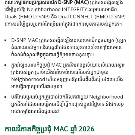
គណៈកម្មាធិការប្រឹក្សាសមាជិក D-SNP (MAC)
ត្រូវបានបង្កើតឡើង
ដើម្បីផ្តល់ឱ្យ Neighborhood INTEGRITY សម្រាប់សមាជិក
Duals (HMO D-SNP) និង Dual CONNECT (HMO D-SNP)
ឱកាសដើម្បីចូលរួមកាន់តែច្រើននៅក្នុងផែនការសុខភាពរបស់ពួកគេ។
D-SNP MAC ត្រូវបានបង្កើតឡើងដោយសមាជិកដូចជាអ្នក (ឬអ្នក
តំណាងរបស់អ្នក) និងបុគ្គលិកផែនការសុខភាពសំខាន់ៗដែលមាន
ចំណង់ចំណូលចិត្តក្នុងការធ្វើឱ្យមានភាពខុសគ្នា។
ក្នុងអំឡុងពេលកិច្ចប្រជុំ MAC អ្នកនឹងអាចផ្តល់យោបល់ដោយស្មោះ
ត្រង់របស់អ្នក ប្រាប់យើងអំពីបទពិសោធន៍របស់អ្នកជាមួយ
Neighborhood ហើយអនុញ្ញាតឱ្យយើងដឹងពីរបៀបដែលយើង
អាចធ្វើវាបានប្រសើរជាងមុន។
មតិកែលម្អរបស់អ្នកត្រូវបានចែករំលែកជាមួយ Neighborhood
អ្នកដឹកនាំដែលអាចធ្វើការដើម្បីធ្វើការផ្លាស់ប្តូរជាវិជ្ជមាន និងកែលម្អ
សេវាកម្មដែលយើងផ្តល់ជូន!
កាលវិភាគកិច្ចប្រជុំ MAC ឆ្នាំ 2026