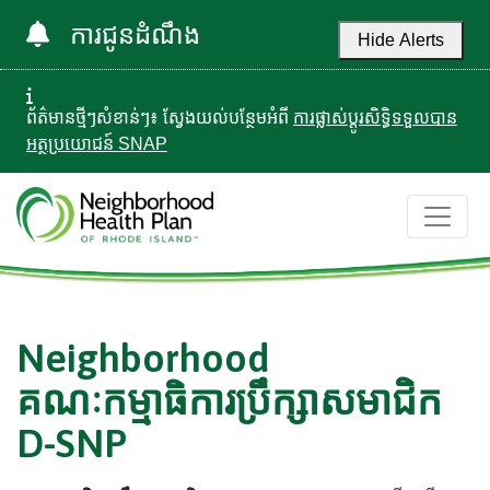
ការជូនដំណឹង
Hide Alerts
ព័ត៌មានថ្មីៗសំខាន់ៗ៖ ស្វែងយល់បន្ថែមអំពី
ការផ្លាស់ប្តូរសិទ្ធិទទួលបាន
អត្ថប្រយោជន៍ SNAP
Neighborhood
គណៈកម្មាធិការប្រឹក្សាសមាជិក
D-SNP