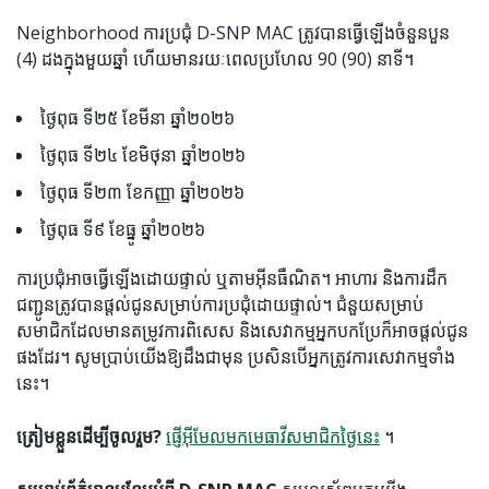
Neighborhood ការប្រជុំ D-SNP MAC ត្រូវបានធ្វើឡើងចំនួនបួន
(4) ដងក្នុងមួយឆ្នាំ ហើយមានរយៈពេលប្រហែល 90 (90) នាទី។
ថ្ងៃពុធ ទី២៥ ខែមីនា ឆ្នាំ២០២៦
ថ្ងៃពុធ ទី២៤ ខែមិថុនា ឆ្នាំ២០២៦
ថ្ងៃពុធ ទី២៣ ខែកញ្ញា ឆ្នាំ២០២៦
ថ្ងៃពុធ ទី៩ ខែធ្នូ ឆ្នាំ២០២៦
ការប្រជុំអាចធ្វើឡើងដោយផ្ទាល់ ឬតាមអ៊ីនធឺណិត។ អាហារ និងការដឹក
ជញ្ជូនត្រូវបានផ្តល់ជូនសម្រាប់ការប្រជុំដោយផ្ទាល់។ ជំនួយសម្រាប់
សមាជិកដែលមានតម្រូវការពិសេស និងសេវាកម្មអ្នកបកប្រែក៏អាចផ្តល់ជូន
ផងដែរ។ សូមប្រាប់យើងឱ្យដឹងជាមុន ប្រសិនបើអ្នកត្រូវការសេវាកម្មទាំង
នេះ។
ត្រៀមខ្លួនដើម្បីចូលរួម?
ផ្ញើអ៊ីមែលមកមេធាវីសមាជិកថ្ងៃនេះ
។