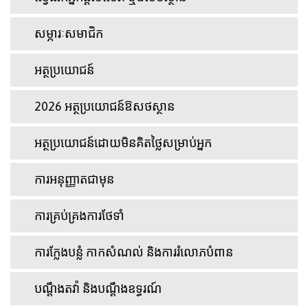
សម្ភារៈសមាជិក
អត្ថប្រយោជន៍
2026 អត្ថប្រយោជន៍ឱសថស្ថាន
អត្ថប្រយោជន៍ដោយមិនគិតថ្លៃសម្រាប់អ្នក
ការអនុញ្ញាតជាមុន
ការគ្រប់គ្រងការថែទាំ
ការក្លែងបន្លំ កាកសំណល់ និងការរំលោភបំពាន
បណ្តឹងតវ៉ា និងបណ្តឹងឧទ្ធរណ៍