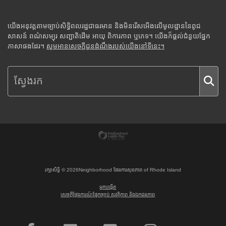
យើងអនុវត្តតាមច្បាប់សិទ្ធិពលរដ្ឋជាធរមាន និងមិនរើសអើងលើមូលដ្ឋាននៃពូជ
សាសន៍ ពណ៌សម្បុរ សញ្ជាតិដើម អាយុ ពិការភាព ឬភេទ។ យើងក៏ផ្តល់ជំនួយផ្នែក
ភាសាផងដែរ។
សូមអានសេចក្តីជូនដំណឹងរបស់យើងនៅទីនេះ។
រក្សាសិទ្ធិ ©
2026
Neighborhood ផែនការសុខភាព of Rhode Island
អ្នកបង្កើត
សេចក្តីថ្លែងការណ៍ផ្នែកច្បាប់ សុវត្ថិភាព និងឯកជនភាព