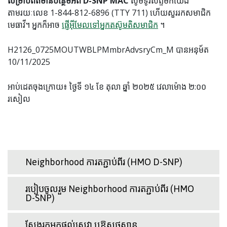
សម្រាប់ព័ត៌មានបន្ថែមអំពី D-SNP MAC
សូមទូរស័ព្ទមកយើង
តាមរយៈលេខ 1-844-812-6896 (TTY 711) ហើយសួររកសមាជិក
មេធាវី។ អ្នកក៏អាច
ផ្ញើអ៊ីមែលទៅអ្នកតស៊ូមតិសមាជិក
។
H2126_0725MOUTWBLPMmbrAdvsryCm_M បានអនុម័ត
10/11/2025
អាប់ដេតចុងក្រោយ៖ ថ្ងៃទី ១៤ ខែ តុលា ឆ្នាំ ២០២៥ វេលាម៉ោង ២:០០
រសៀល
Neighborhood ការតភ្ជាប់ពីរ (HMO D-SNP)
របៀបចូលរួម Neighborhood ការតភ្ជាប់ពីរ (HMO
D-SNP)
ស្វែងរកអ្នកផ្តល់សេវា ឬឱសថស្ថាន