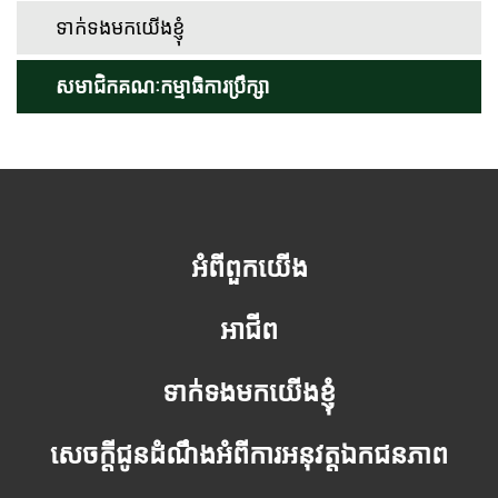
ទាក់ទងមកយើងខ្ញុំ
សមាជិកគណៈកម្មាធិការប្រឹក្សា
អំពីពួកយើង
អាជីព
ទាក់ទងមកយើងខ្ញុំ
សេចក្តីជូនដំណឹងអំពីការអនុវត្តឯកជនភាព